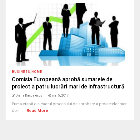
BUSINESS
,
HOME
Comisia Europeană aprobă sumarele de
proiect a patru lucrări mari de infrastructură
Diana Dascalescu
mai 5, 2017
Prima etapă din cadrul procesului de aprobare a proiectelor mari
de in ...
Read More