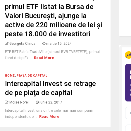
primul ETF listat la Bursa de
Valori București, ajunge la
active de 220 milioane de lei și
peste 18.000 de investitori
Georgeta Clinca
martie 15, 2024
ETF BET Patria-TradeVille (simbol BVB:TVBETETF), primul
fond de tip Ex ...
Read More
,
HOME
PIAŢA DE CAPITAL
Intercapital Invest se retrage
de pe piaţa de capital
Moise Norel
iunie 22, 2017
Intercapital Invest, una dintre cele mai mari companii
independente de ...
Read More