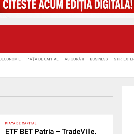
OECONOMIE
PIAŢA DE CAPITAL
ASIGURĂRI
BUSINESS
STIRI EXTE
PIAŢA DE CAPITAL
ETF BET Patria – TradeVille,