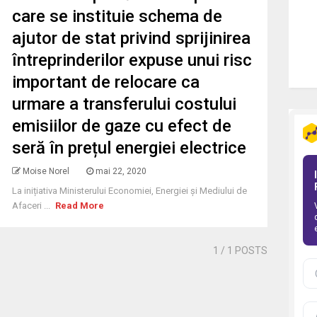
care se instituie schema de
ajutor de stat privind sprijinirea
întreprinderilor expuse unui risc
important de relocare ca
urmare a transferului costului
emisiilor de gaze cu efect de
seră în prețul energiei electrice
Moise Norel
mai 22, 2020
La inițiativa Ministerului Economiei, Energiei și Mediului de
Afaceri ...
Read More
1
/ 1 POSTS