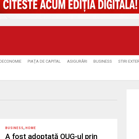
OECONOMIE
PIAŢA DE CAPITAL
ASIGURĂRI
BUSINESS
STIRI EXTE
,
BUSINESS
HOME
A fost adoptată OUG-ul prin