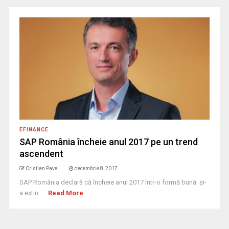
EFINANCE
SAP România încheie anul 2017 pe un trend
ascendent
Cristian Pavel
decembrie 8, 2017
SAP România declară că încheie anul 2017 într-o formă bună: și-
a extin ...
Read More