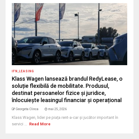
IFN
,
LEASING
Klass Wagen lansează brandul RedyLease, o
soluție flexibilă de mobilitate. Produsul,
destinat persoanelor fizice și juridice,
înlocuiește leasingul financiar și operațional
Georgeta Clinca
mai 25, 2026
Klass Wagen, lider pe piața rent-a-car și jucător important în
servici ...
Read More