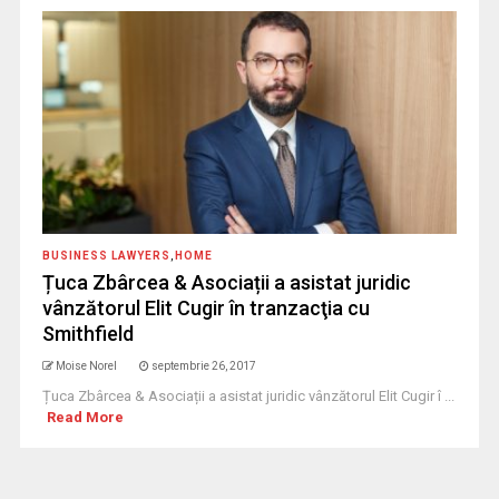
BUSINESS LAWYERS
,
HOME
Țuca Zbârcea & Asociații a asistat juridic
vânzătorul Elit Cugir în tranzacţia cu
Smithfield
Moise Norel
septembrie 26, 2017
Țuca Zbârcea & Asociații a asistat juridic vânzătorul Elit Cugir î ...
Read More