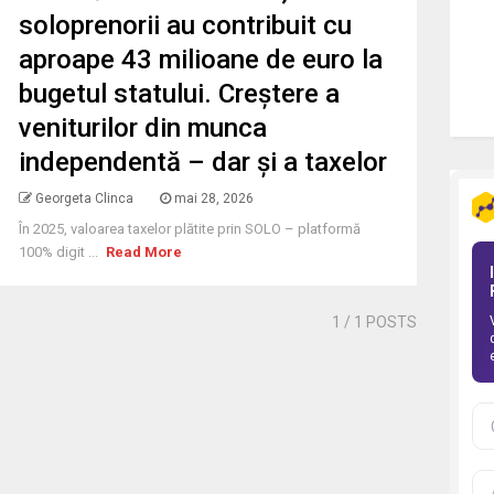
soloprenorii au contribuit cu
aproape 43 milioane de euro la
bugetul statului. Creștere a
veniturilor din munca
independentă – dar și a taxelor
Georgeta Clinca
mai 28, 2026
În 2025, valoarea taxelor plătite prin SOLO – platformă
100% digit ...
Read More
1
/ 1 POSTS