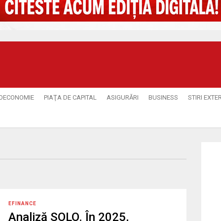
OECONOMIE
PIAŢA DE CAPITAL
ASIGURĂRI
BUSINESS
STIRI EXTE
EFINANCE
Analiză SOLO. În 2025,