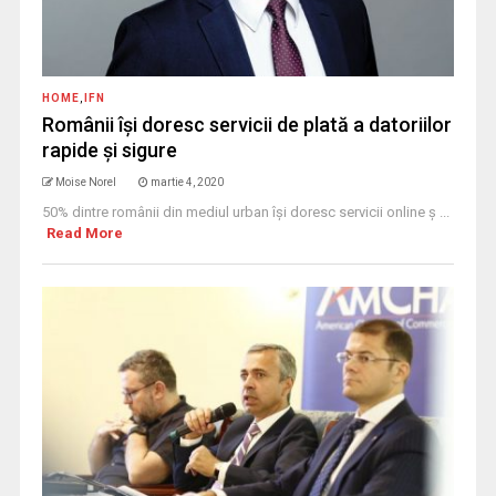
HOME
,
IFN
Românii îşi doresc servicii de plată a datoriilor
rapide şi sigure
Moise Norel
martie 4, 2020
50% dintre românii din mediul urban îşi doresc servicii online ş ...
Read More