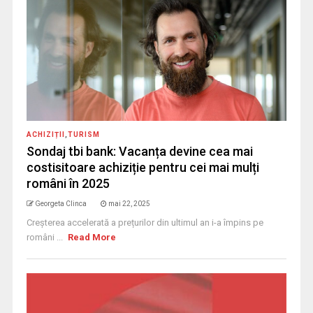
ACHIZIȚII
,
TURISM
Sondaj tbi bank: Vacanța devine cea mai
costisitoare achiziție pentru cei mai mulți
români în 2025
Georgeta Clinca
mai 22, 2025
Creșterea accelerată a prețurilor din ultimul an i-a împins pe
români ...
Read More