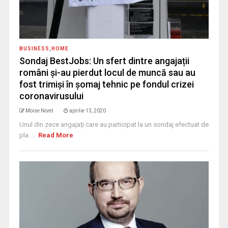
BUSINESS
,
HOME
Sondaj BestJobs: Un sfert dintre angajații
români și-au pierdut locul de muncă sau au
fost trimiși în șomaj tehnic pe fondul crizei
coronavirusului
Moise Norel
aprilie 13, 2020
Unul din zece angajați care au participat la un sondaj efectuat de
pla ...
Read More