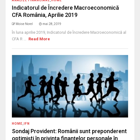
ANALIZE FINANCIARE
,
HOME
Indicatorul de Încredere Macroeconomică
CFA România, Aprilie 2019
Moise Norel
mai 28, 2019
În luna aprilie 2019, Indicatorul de Încredere Macroeconomică al
CFA R ...
Read More
HOME
,
IFN
Sondaj Provident: Românii sunt preponderent
optimiști în privința finanțelor personale în