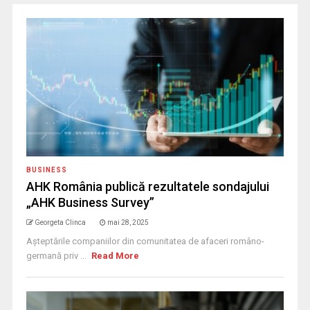
BUSINESS
AHK România publică rezultatele sondajului
„AHK Business Survey”
Georgeta Clinca
mai 28, 2025
Așteptările companiilor din comunitatea de afaceri româno-
germană priv ...
Read More