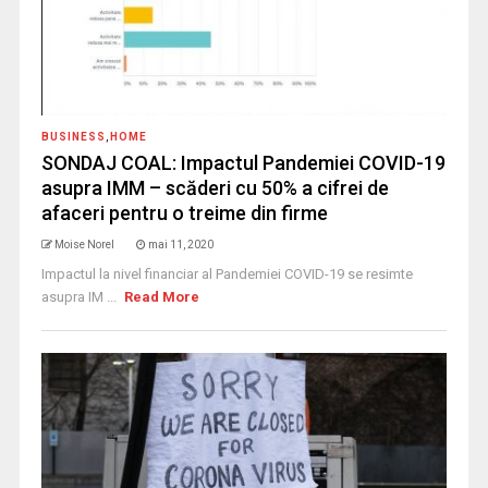
BUSINESS
,
HOME
SONDAJ COAL: Impactul Pandemiei COVID-19
asupra IMM – scăderi cu 50% a cifrei de
afaceri pentru o treime din firme
Moise Norel
mai 11, 2020
Impactul la nivel financiar al Pandemiei COVID-19 se resimte
asupra IM ...
Read More