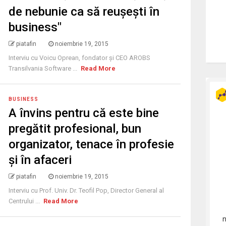
de nebunie ca să reuşeşti în
business"
piatafin
noiembrie 19, 2015
Interviu cu Voicu Oprean, fondator şi CEO AROBS
Transilvania Software ...
Read More
BUSINESS
A învins pentru că este bine
pregătit profesional, bun
organizator, tenace în profesie
şi în afaceri
piatafin
noiembrie 19, 2015
Interviu cu Prof. Univ. Dr. Teofil Pop, Director General al
Centrului ...
Read More