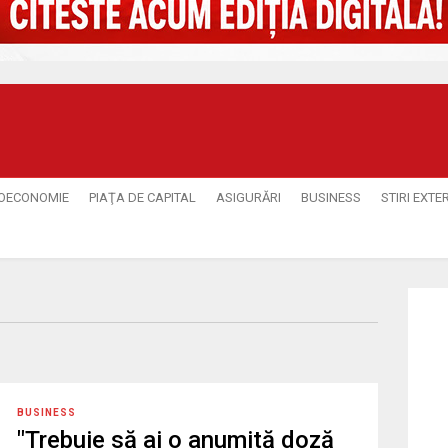
OECONOMIE
PIAŢA DE CAPITAL
ASIGURĂRI
BUSINESS
STIRI EXTE
BUSINESS
"Trebuie să ai o anumită doză