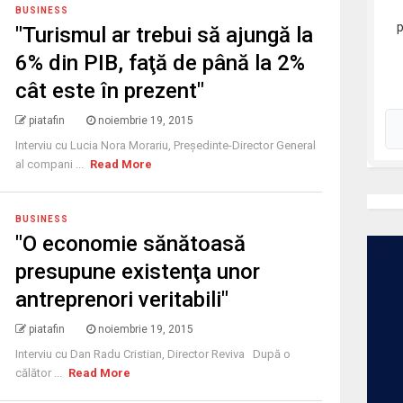
BUSINESS
"Turismul ar trebui să ajungă la
6% din PIB, faţă de până la 2%
cât este în prezent"
piatafin
noiembrie 19, 2015
Interviu cu Lucia Nora Morariu, Preşedinte-Director General
al compani ...
Read More
BUSINESS
"O economie sănătoasă
presupune existenţa unor
antreprenori veritabili"
piatafin
noiembrie 19, 2015
Interviu cu Dan Radu Cristian, Director Reviva După o
călător ...
Read More