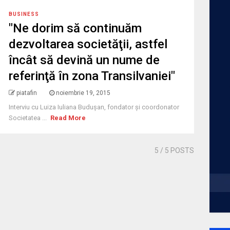
BUSINESS
"Ne dorim să continuăm
dezvoltarea societăţii, astfel
încât să devină un nume de
referinţă în zona Transilvaniei"
piatafin
noiembrie 19, 2015
Interviu cu Luiza Iuliana Buduşan, fondator şi coordonator
Societatea ...
Read More
5
/ 5 POSTS