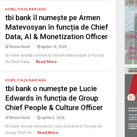
,
HOME
PIAŢA BANCARĂ
tbi bank îl numește pe Armen
Matevosyan în funcția de Chief
Data, AI & Monetization Officer
Moise Norel
aprilie 16, 2026
tbi bank anunță numirea lui Armen Matevosyan în funcția
de Chief Data, ...
Read More
,
HOME
PIAŢA BANCARĂ
tbi bank o numește pe Lucie
Edwards în funcția de Group
Chief People & Culture Officer
Moise Norel
aprilie 6, 2026
tbi bank anunță numirea lui Lucie Edwards în funcția de
Group Chief Pe ...
Read More