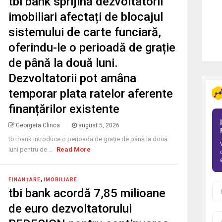
tbi bank sprijină dezvoltatorii
imobiliari afectați de blocajul
sistemului de carte funciară,
oferindu-le o perioadă de grație
de până la două luni.
Dezvoltatorii pot amâna
temporar plata ratelor aferente
finanțărilor existente
Georgeta Clinca
august 5, 2026
tbi bank introduce o perioadă de grație de până la două
luni pentru de ...
Read More
,
FINANȚARE
IMOBILIARE
tbi bank acordă 7,85 milioane
de euro dezvoltatorului