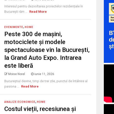
Interesul pentru dezvoltarea proiectelor rezidențiale în
București răm ...
Read More
,
EVENIMENTE
HOME
Peste 300 de mașini,
motociclete și modele
spectaculoase vin la București,
la Grand Auto Expo. Intrarea
este liberă
Moise Norel
iunie 11, 2026
Bucureștiul devine, timp de trei zile, punctul de întâlnire al
pasiona ...
Read More
,
ANALIZE ECONOMICE
HOME
Costul vieții, recesiunea și