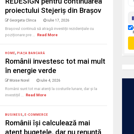
REDESIGN pentru continuarea
proiectului Stejeriș din Brașov
Georgeta Clinca
iulie 17, 2026
Brașovul continuă să atragă investiții rezidențiale cu
poziționare pre ...
Read More
,
HOME
PIAŢA BANCARĂ
Românii investesc tot mai mult
în energie verde
Moise Norel
iulie 4, 2026
Românii sunt tot mai atenți la costurile lunare, dar și la
investițiil ...
Read More
,
BUSINESS
E-COMMERCE
Românii își calculează mai
atent bugetele, dar nu renunță