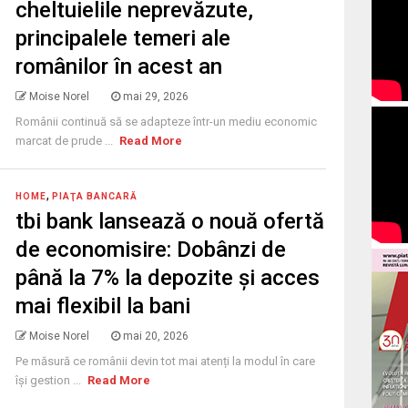
cheltuielile neprevăzute,
principalele temeri ale
românilor în acest an
Moise Norel
mai 29, 2026
Românii continuă să se adapteze într-un mediu economic
marcat de prude ...
Read More
,
HOME
PIAŢA BANCARĂ
tbi bank lansează o nouă ofertă
de economisire: Dobânzi de
până la 7% la depozite și acces
mai flexibil la bani
Moise Norel
mai 20, 2026
Pe măsură ce românii devin tot mai atenți la modul în care
își gestion ...
Read More