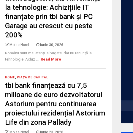
la tehnologie: Achizițiile IT
finanțate prin tbi bank și PC
Garage au crescut cu peste
200%
Moise Norel
iunie 30, 2026
Românii sunt mai atenți la bugete, dar nu renunță la
tehnologie. Achiz ...
Read More
,
HOME
PIAŢA DE CAPITAL
tbi bank finanțează cu 7,5
milioane de euro dezvoltatorul
Astorium pentru continuarea
proiectului rezidențial Astorium
Life din zona Pallady
Moise Norel
iunie 23, 2026