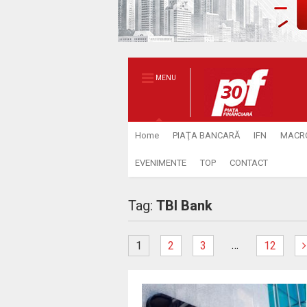
MENU
Home
PIAŢA BANCARĂ
IFN
MACR
EVENIMENTE
TOP
CONTACT
Tag:
TBI Bank
…
1
2
3
12