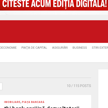
OECONOMIE
PIAŢA DE CAPITAL
ASIGURĂRI
BUSINESS
STIRI EXTE
10
/ 115 POSTS
,
IMOBILIARE
PIAŢA BANCARĂ