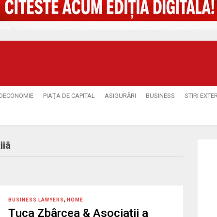
OECONOMIE
PIAŢA DE CAPITAL
ASIGURĂRI
BUSINESS
STIRI EXTE
iiâ
,
BUSINESS LAWYERS
HOME
Țuca Zbârcea & Asociații a