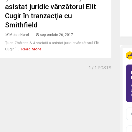
asistat juridic vânzătorul Elit
Cugir în tranzacţia cu
Smithfield
Moise Norel
septembrie 26, 2017
Țuca Zbârcea & Asociații a asistat juridic vânzătorul Elit
Cugir î ...
Read More
1
/ 1 POSTS