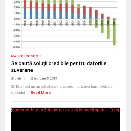
MACROECONOMIE
Se caută soluţii credibile pentru datoriile
suverane
piatafin
februarie 5, 2013
2012 a fost un an dificil pentru economia Zonei Euro. Debutul
optimist ...
Read More