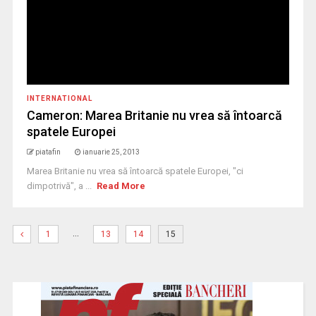
INTERNATIONAL
Cameron: Marea Britanie nu vrea să întoarcă
spatele Europei
piatafin
ianuarie 25, 2013
Marea Britanie nu vrea să întoarcă spatele Europei, "ci
dimpotrivă", a ...
Read More
…
1
13
14
15