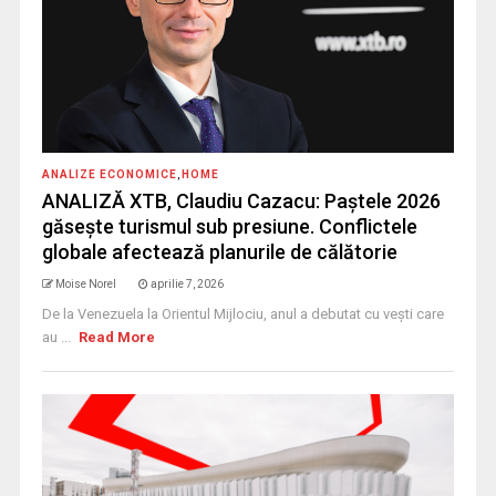
ANALIZE ECONOMICE
,
HOME
ANALIZĂ XTB, Claudiu Cazacu: Paștele 2026
găsește turismul sub presiune. Conflictele
globale afectează planurile de călătorie
Moise Norel
aprilie 7, 2026
De la Venezuela la Orientul Mijlociu, anul a debutat cu vești care
au ...
Read More