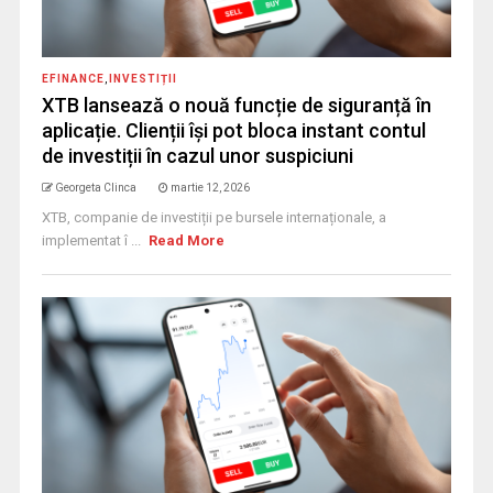
EFINANCE
,
INVESTIȚII
XTB lansează o nouă funcție de siguranță în
aplicație. Clienții își pot bloca instant contul
de investiții în cazul unor suspiciuni
Georgeta Clinca
martie 12, 2026
XTB, companie de investiții pe bursele internaționale, a
implementat î ...
Read More