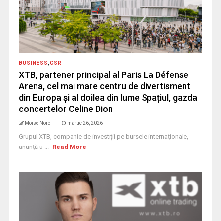
BUSINESS
,
CSR
XTB, partener principal al Paris La Défense
Arena, cel mai mare centru de divertisment
din Europa și al doilea din lume Spațiul, gazda
concertelor Celine Dion
Moise Norel
martie 26, 2026
Grupul XTB, companie de investiții pe bursele internaționale,
anunță u ...
Read More