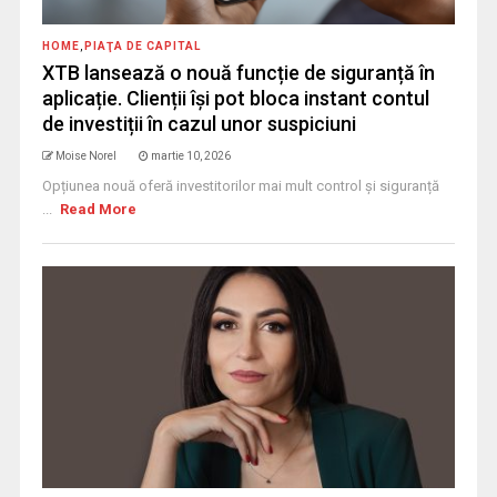
HOME
,
PIAŢA DE CAPITAL
XTB lansează o nouă funcție de siguranță în
aplicație. Clienții își pot bloca instant contul
de investiții în cazul unor suspiciuni
Moise Norel
martie 10, 2026
Opțiunea nouă oferă investitorilor mai mult control și siguranță
...
Read More