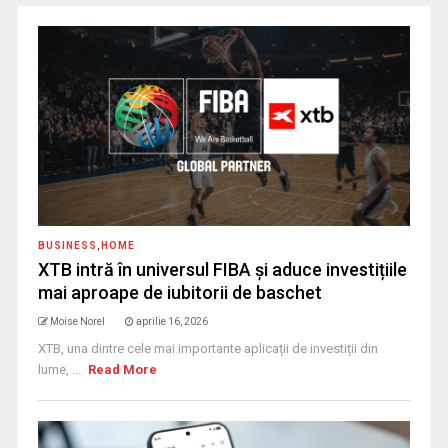
BUSINESS
,
HOME
XTB intră în universul FIBA și aduce investițiile
mai aproape de iubitorii de baschet
Moise Norel
aprilie 16, 2026
XTB, una dintre cele mai importante aplicații de investiții din
lume, ...
Read More