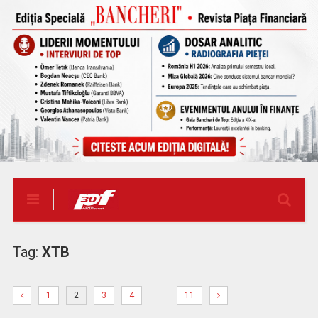
Tag:
XTB
…
1
2
3
4
11