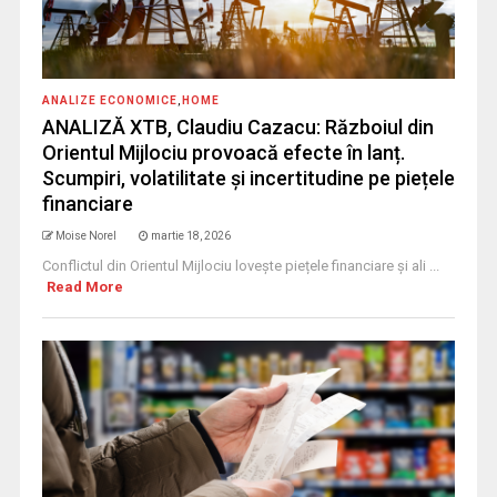
ANALIZE ECONOMICE
,
HOME
ANALIZĂ XTB, Claudiu Cazacu: Războiul din
Orientul Mijlociu provoacă efecte în lanț.
Scumpiri, volatilitate și incertitudine pe piețele
financiare
Moise Norel
martie 18, 2026
Conflictul din Orientul Mijlociu lovește piețele financiare și ali ...
Read More