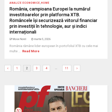
ANALIZE ECONOMICE
,
HOME
România, campioana Europei la numărul
investitoarelor prin platforma XTB.
Româncele își securizează viitorul financiar
prin investiții în tehnologie, aur și indici
internaționali
Moise Norel
martie 5, 2026
România rămâne lider european în portofoliul XTB cu cele mai
multe ...
Read More
…
1
2
3
4
11