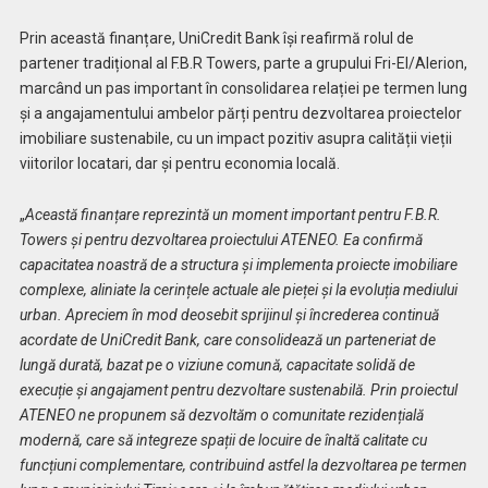
Prin această finanțare, UniCredit Bank își reafirmă rolul de
partener tradițional al F.B.R Towers, parte a grupului Fri-El/Alerion,
marcând un pas important în consolidarea relației pe termen lung
și a angajamentului ambelor părți pentru dezvoltarea proiectelor
imobiliare sustenabile, cu un impact pozitiv asupra calității vieții
viitorilor locatari, dar și pentru economia locală.
„
Această finanțare reprezintă un moment important pentru F.B.R.
Towers și pentru dezvoltarea proiectului ATENEO. Ea confirmă
capacitatea noastră de a structura și implementa proiecte imobiliare
complexe, aliniate la cerințele actuale ale pieței și la evoluția mediului
urban. Apreciem în mod deosebit sprijinul și încrederea continuă
acordate de UniCredit Bank, care consolidează un parteneriat de
lungă durată, bazat pe o viziune comună, capacitate solidă de
execuție și angajament pentru dezvoltare sustenabilă. Prin proiectul
ATENEO ne propunem să dezvoltăm o comunitate rezidențială
modernă, care să integreze spații de locuire de înaltă calitate cu
funcțiuni complementare, contribuind astfel la dezvoltarea pe termen