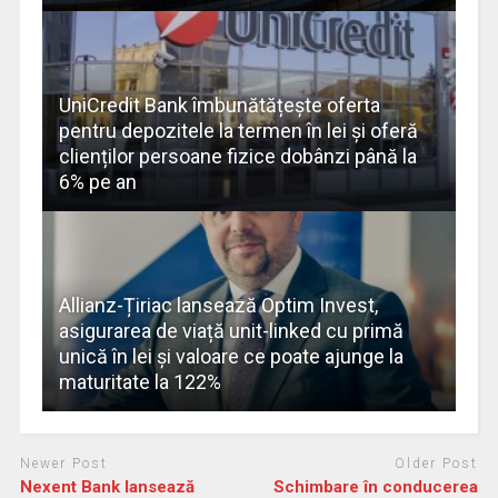
UniCredit Bank îmbunătățește oferta
pentru depozitele la termen în lei și oferă
clienților persoane fizice dobânzi până la
6% pe an
Allianz-Țiriac lansează Optim Invest,
asigurarea de viață unit-linked cu primă
unică în lei și valoare ce poate ajunge la
maturitate la 122%
Newer Post
Older Post
Nexent Bank lansează
Schimbare în conducerea