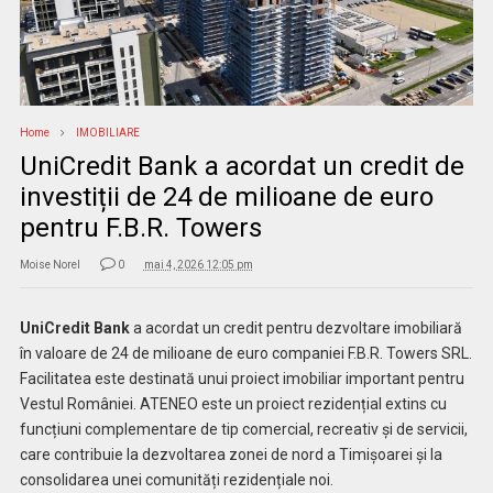
Home
IMOBILIARE
UniCredit Bank a acordat un credit de
investiții de 24 de milioane de euro
pentru F.B.R. Towers
Moise Norel
0
mai 4, 2026 12:05 pm
UniCredit Bank
a acordat un credit pentru dezvoltare imobiliară
în valoare de 24 de milioane de euro companiei F.B.R. Towers SRL.
Facilitatea este destinată unui proiect imobiliar important pentru
Vestul României. ATENEO este un
proiect rezidențial extins cu
funcțiuni complementare de tip comercial, recreativ și de servicii,
care contribuie la dezvoltarea zonei de nord a Timișoarei și la
consolidarea unei comunități rezidențiale noi.