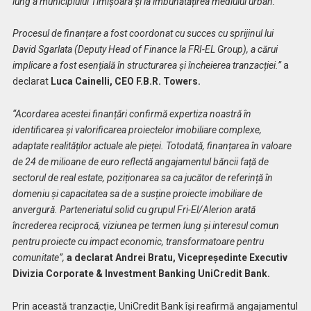
lung a municipiului Timișoara și la îmbunătățirea mediului urban.
Procesul de finanțare a fost coordonat cu succes cu sprijinul lui
David Sgarlata (Deputy Head of Finance la FRI-EL Group), a cărui
implicare a fost esențială în structurarea și încheierea tranzacției.”
a
declarat
Luca Cainelli, CEO F.B.R. Towers.
“Acordarea acestei finanțări confirmă expertiza noastră în
identificarea și valorificarea proiectelor imobiliare complexe,
adaptate realităților actuale ale pieței. Totodată, finanțarea în valoare
de 24 de milioane de euro reflectă angajamentul băncii față de
sectorul de real estate, poziționarea sa ca jucător de referință în
domeniu și capacitatea sa de a susține proiecte imobiliare de
anvergură. Parteneriatul solid cu grupul Fri-El/Alerion arată
încrederea reciprocă, viziunea pe termen lung și interesul comun
pentru proiecte cu impact economic, transformatoare pentru
comunitate”,
a declarat Andrei Bratu, Vicepreședinte Executiv
Divizia Corporate & Investment Banking UniCredit Bank.
Prin această tranzacție, UniCredit Bank își reafirmă angajamentul