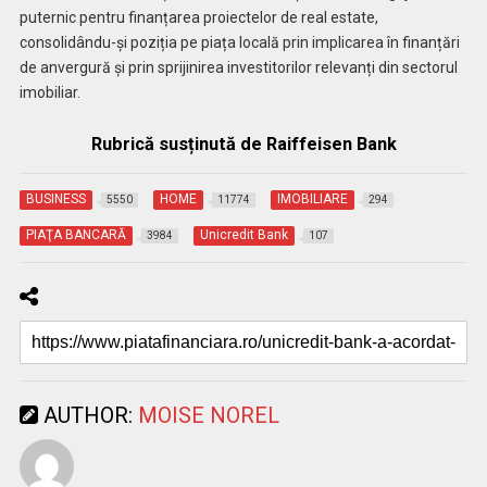
puternic pentru finanțarea proiectelor de real estate,
consolidându-și poziția pe piața locală prin implicarea în finanțări
de anvergură și prin sprijinirea investitorilor relevanți din sectorul
imobiliar.
Rubrică susținută de Raiffeisen Bank
BUSINESS
HOME
IMOBILIARE
5550
11774
294
PIAŢA BANCARĂ
Unicredit Bank
3984
107
AUTHOR:
MOISE NOREL