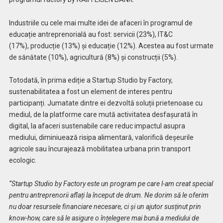
Industriile cu cele mai multe idei de afaceri în programul de
educație antreprenorială au fost:
s
ervicii (23%)
,
IT&C
(17%
),
producție (13%)
și
educație (12%)
. Acestea au fost urmate
de s
ănătate (10%
),
agricultură (8%
) și
construcții (5%).
Totodată, în prima ediție a Startup Studio by Factory,
sustenabilitatea a fost un element de interes pentru
participanți. Jumatate dintre ei dezvoltă soluții prietenoase cu
mediul, de la platforme care mută activitatea desfașurată
î
n
digital, la afaceri sustenabile care reduc impactul asupra
mediului, diminiuează risipa alimentară, valorifică deșeurile
agricole sau
î
ncurajează mobilitatea urbana prin transport
ecologic
.
“Startup Studio by Factory este un program pe care l-am creat special
pentru antreprenorii aflați la început de drum. Ne dorim să le oferim
nu doar resursele financiare necesare, ci și un ajutor susținut prin
know-how, care să le asigure o înțelegere mai bună a mediului de