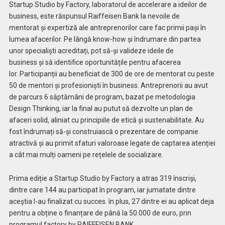
Startup Studio by Factory, laboratorul de accelerare a ideilor de
business, este răspunsul Raiffeisen Bank la nevoile de
mentorat
și expertiză ale
antreprenorilor care fac primii pași în
lumea afacerilor. Pe lângă know-how
și
îndrumare din partea
unor speciali
ști
acreditați, pot să-
și
valideze
ideile de
business
și
să identifice oportunitățile pentru afacerea
lor.
Participanții au beneficiat de 300 de ore de mentorat cu peste
50 de mentori
și profesioniști în business. Antreprenorii au avut
de parcurs 6 săptămâni de program, bazat pe metodologia
Design Thinking, iar la final au putut să dezvolte un plan de
afaceri solid, aliniat cu principiile de etică și sustenabilitate. Au
fost îndrumați să-și construiască o prezentare de companie
atractivă și au primit sfaturi valoroase legate de captarea atenției
a cât mai mulți oameni pe rețelele de socializare.
Prima ediție a Startup Studio by Factory a atras 319 înscriși,
dintre care 144 au participat în program, iar jumatate dintre
aceștia l-au finalizat cu succes. î
n plus,
27 dintre ei au aplicat deja
pentru a obține o finanțare de până la 50.000 de euro, prin
programul factory by RAIFFEISEN BANK.