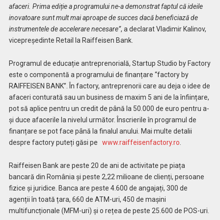
afaceri. Prima ediție a programului ne-a demonstrat faptul că ideile
inovatoare sunt mult mai aproape de succes dacă beneficiază de
instrumentele de accelerare necesare”
, a declarat Vladimir Kalinov,
vicepreședinte Retail la Raiffeisen Bank.
Programul de educație antreprenorială, Startup Studio by Factory
este o component
ă
a programului de finanțare “factory by
RAIFFEISEN BANK”. În factory, antreprenorii care au deja o idee de
afaceri conturată sau un business de maxim 5 ani de la înființare,
pot să aplice pentru un credit de până la 50.000 de euro pentru a-
și duce afacerile la nivelul următor. Înscrierile în programul de
finanțare se pot face până la finalul anului. Mai multe detalii
despre factory puteți găsi pe
www.raiffeisenfactory.ro
.
Raiffeisen Bank are peste 20 de ani de activitate pe pia
ț
a
bancar
ă
din Rom
â
nia
ș
i peste 2,22 milioane de clien
ț
i, persoane
fizice
ș
i juridice
.
Banca
are peste 4.600 de angajați, 300 de
agenții în toată țara, 660 de ATM-uri, 450 de mașini
multifuncționale (MFM-uri) și o rețea de peste 25.600 de POS-uri.