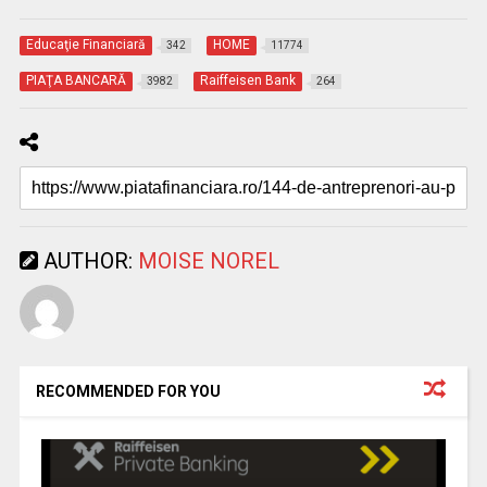
Educaţie Financiară
HOME
342
11774
PIAŢA BANCARĂ
Raiffeisen Bank
3982
264
AUTHOR:
MOISE NOREL
RECOMMENDED FOR YOU