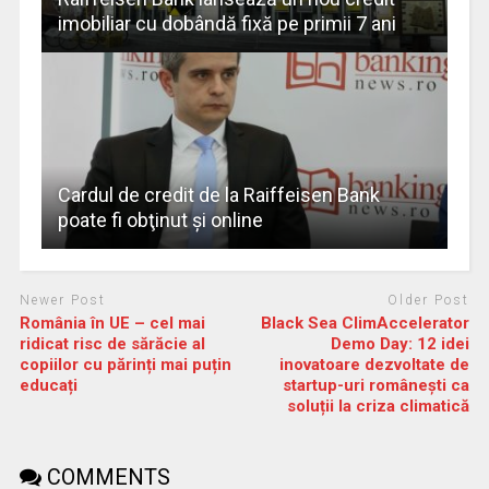
imobiliar cu dobândă fixă pe primii 7 ani
Cardul de credit de la Raiffeisen Bank
poate fi obţinut şi online
Newer Post
Older Post
România în UE – cel mai
Black Sea ClimAccelerator
ridicat risc de sărăcie al
Demo Day: 12 idei
copiilor cu părinți mai puțin
inovatoare dezvoltate de
educați
startup-uri românești ca
soluții la criza climatică
COMMENTS