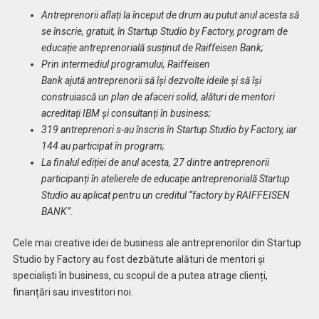
Antreprenorii aflați la început de drum au putut anul acesta să
se înscrie, gratuit, în Startup Studio by Factory, program de
educație antreprenorială susținut de Raiffeisen Bank;
Prin intermediul programului, Raiffeisen
Bank
ajută
antreprenorii să își dezvolte ideile și să își
construiască un plan de afaceri solid, alături de mentori
acreditați IBM și consultanți
în business;
319 antreprenori s-au înscris în Startup Studio by Factory, iar
144 au participat
în program;
La finalul ediției de anul acesta, 27 dintre antreprenorii
participanți în atelierele de educație antreprenorială Startup
Studio
au aplicat pentru un creditul
“factory by RAIFFEISEN
BANK”.
Cele mai creative idei de business ale antreprenorilor din Startup
Studio by Factory au fost dezbătute alături de mentori și
specialiști în business, cu scopul de a putea atrage clienți,
finanțări sau investitori noi.