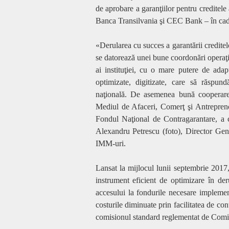
de aprobare a garanţiilor pentru credite
Banca Transilvania şi CEC Bank – în cad
«Derularea cu succes a garantării credite
se datorează unei bune coordonări operaţi
ai instituţiei, cu o mare putere de adap
optimizate, digitizate, care să răspu
naţională. De asemenea bună cooperare
Mediul de Afaceri, Comerţ şi Antreprenor
Fondul Naţional de Contragarantare, a co
Alexandru Petrescu
(foto)
, Director Gen
IMM-uri.
Lansat la mijlocul lunii septembrie 2017
instrument eficient de optimizare în de
accesului la fondurile necesare implementă
costurile diminuate prin facilitatea de 
comisionul standard reglementat de Comis