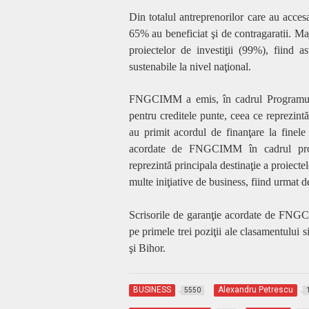
Din totalul antreprenorilor care au acces
65% au beneficiat şi de contragaratii. Maj
proiectelor de investiţii (99%), fiind a
sustenabile la nivel naţional.
FNGCIMM a emis, în cadrul Programulu
pentru creditele punte, ceea ce reprezint
au primit acordul de finanţare la finele
acordate de FNGCIMM în cadrul progr
reprezintă principala destinaţie a proiectel
multe iniţiative de business, fiind urmat d
Scrisorile de garanţie acordate de FNGCIM
pe primele trei poziţii ale clasamentului
şi Bihor.
BUSINESS
Alexandru Petrescu
5550