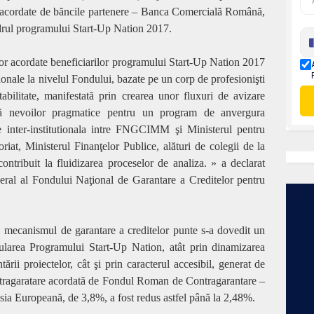
le acordate de băncile partenere – Banca Comercială Română,
rul programului Start-Up Nation 2017.
lor acordate beneficiarilor programului Start-Up Nation 2017
onale la nivelul Fondului, bazate pe un corp de profesionişti
tabilitate, manifestată prin crearea unor fluxuri de avizare
ndă nevoilor pragmatice pentru un program de anvergura
 inter-institutionala intre FNGCIMM şi Ministerul pentru
iat, Ministerul Finanţelor Publice, alături de colegii de la
ntribuit la fluidizarea proceselor de analiza. » a declarat
eral al Fondului Naţional de Garantare a Creditelor pentru
, mecanismul de garantare a creditelor punte s-a dovedit un
rularea Programului Start-Up Nation, atât prin dinamizarea
rii proiectelor, cât şi prin caracterul accesibil, generat de
contragaratare acordată de Fondul Roman de Contragarantare –
ia Europeană, de 3,8%, a fost redus astfel până la 2,48%.