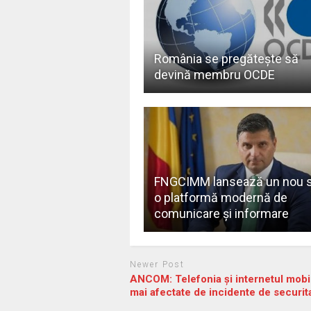
România se pregăteşte să
devină membru OCDE
FNGCIMM lansează un nou si
o platformă modernă de
comunicare și informare
Newer Post
ANCOM: Telefonia şi internetul mobil
mai afectate de incidente de securit