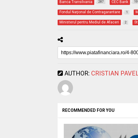
Banca Transilvania
CEC Bank
287
19
Fondul Naţional de Contragarantare
M
1
Ministerul pentru Mediul de Afaceri
St
2
AUTHOR:
CRISTIAN PAVE
RECOMMENDED FOR YOU