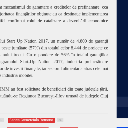
at mecanismul de garantare a creditelor de prefinantare, cca
oritatea finanţărilor obţinute au ca destinaţie implementarea
stfel confirmat rolul de catalizare a dezvoltării economice
i Start Up Nation 2017, un număr de 4.800 de garanţii
ă peste jumătate (57%) din totalul celor 8.444 de proiecte ce
 anului trecut. Cu o pondere de 56% în totalul garanţiilor
amului Start-Up Nation 2017, industria prelucrătoare
or de investii finanţate, iar sectorul alimentar a atras cele mai
e industria mobilei.
M au fost solicitate de beneficiari din toate judeţele ţării,
 situându-se Regiunea
Bucure
ș
ti
-Ilfov urmată de judeţele Cluj
Banca Comerciala Romana
15
36