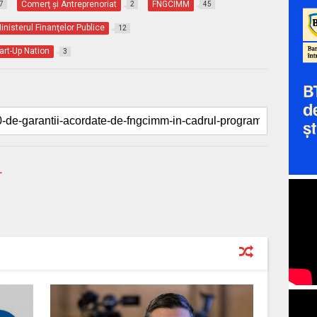
Comerţ şi Antreprenoriat
FNGCIMM
7
2
45
inisterul Finanţelor Publice
12
art-Up Nation
3
L