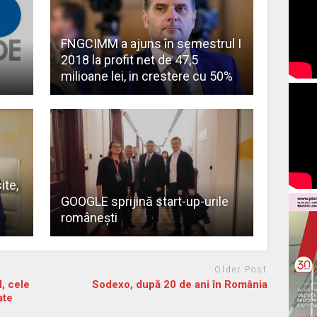
FNGCIMM a ajuns în semestrul I
2018 la profit net de 47,5
milioane lei, in crestere cu 50%
te,
GOOGLE sprijină start-up-urile
româneşti
Older Post
, cele
Sodexo, după 20 de ani în România
ate