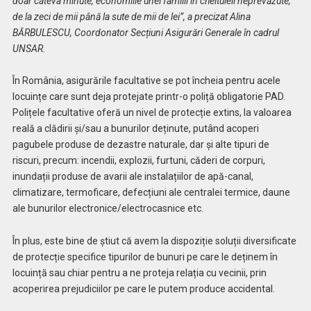
doar câteva minute, economiile unei familii în cheltuieli neprevăzute,
de la zeci de mii până la sute de mii de lei”, a precizat Alina
BĂRBULESCU, Coordonator Secțiuni Asigurări Generale în cadrul
UNSAR.
În România, asigurările facultative se pot încheia pentru acele
locuințe care sunt deja protejate printr-o poliță obligatorie PAD.
Polițele facultative oferă un nivel de protecție extins, la valoarea
reală a clădirii și/sau a bunurilor deținute, putând acoperi
pagubele produse de dezastre naturale, dar și alte tipuri de
riscuri, precum: incendii, explozii, furtuni, căderi de corpuri,
inundații produse de avarii ale instalațiilor de apă-canal,
climatizare, termoficare, defecțiuni ale centralei termice, daune
ale bunurilor electronice/electrocasnice etc.
În plus, este bine de știut că avem la dispoziție soluții diversificate
de protecție specifice tipurilor de bunuri pe care le deținem în
locuință sau chiar pentru a ne proteja relația cu vecinii, prin
acoperirea prejudiciilor pe care le putem produce accidental.