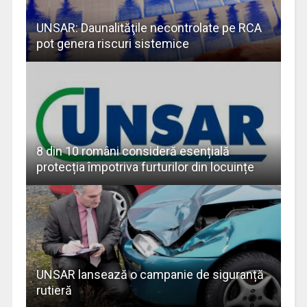
UNSAR: Daunalităţile necontrolate pe RCA
pot genera riscuri sistemice
8 din 10 români consideră esențială
protecția împotriva furturilor din locuințe
UNSAR lansează o campanie de siguranță
rutieră