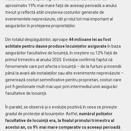
aproximativ 19% mai mare față de aceeași perioadă a anului
trecut și reflectă atât creșterea costurilor generate de
evenimentele neprevăzute, cât și rolul tot mai important al
asigurărilor în protejarea proprietăților.
Din totalul despăgubirilor, aproape
44 milioane lei au fost
achitate pentru daune produse locuințelor asigurate
în baza
asigurărilor facultative de locuință, în creștere cu 12% față de
primul trimestru al anului 2025. Evoluția confirmă faptul că
fenomenele care pot afecta o locuință – de la furtuni și incendii
până la avarii ale instalațiilor sau alte evenimente neprevăzute –
generează costuri semnificative pentru proprietari, costuri care
pot fi gestionate mult mai ușor prin intermediul unei asigurări
facultative de locuință.
În paralel, se observă și o evoluție pozitivă în ceea ce privește
gradul de protecție al locuințelor. Astfel,
numărul polițelor
facultative de locuință era, la finalul primului trimestru al
acestui an, cu 9% mai mare comparativ cu aceeași perioadă