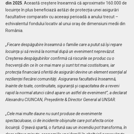
din 2025
. Această creștere înseamnă că aproximativ 160.000 de
locuințe în plus beneficiază astăzi de protecția unei asigurări
facultative comparativ cu aceeași perioadă a anului trecut –
echivalentul fondului locativ al unui oraș de dimensiuni medii din
România.
„Fiecare despăgubire înseamnă o familie care a putut să își repare
locuința și să revină la normal după un eveniment neprevăzut.
Creșterea despăgubirilor confirmă că riscurile se produc cu o
frecvență din ce în ce mai mare și sunt tot mai costisitoare, iar
protecția financiară oferită de asigurări devine un element esențial al
rezilienței fiecărei comunități. Asigurarea facultativă înseamnă,
înainte de toate, continuitate, siguranță și capacitatea de a reveni
rapid la normal atunci când apare un astfel de eveniment”, a declarat
Alexandru CIUNCAN, Președinte & Director General al UNSAR.
„Cele mai multe daune nu sunt produse de evenimente
spectaculoase, ci de incidente obișnuite care pot afecta orice
locuință. O țeavă spartă, o furtună sau un incendiu pot transforma, în