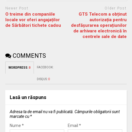
Newer Post
Older Post
O treime din companiile
GTS Telecom a obținut
locale vor oferi angajaților
autorizația pentru
de Sărbători tichete cadou
desfășurarea operațiunilor
de arhivare electronică în
centrele sale de date
COMMENTS
FACEBOOK:
WORDPRESS:
0
DISQUS:
0
Lasă un răspuns
Adresa ta de email nu va fi publicată.
Câmpurile obligatorii sunt
marcate cu
*
Nume
*
Email
*