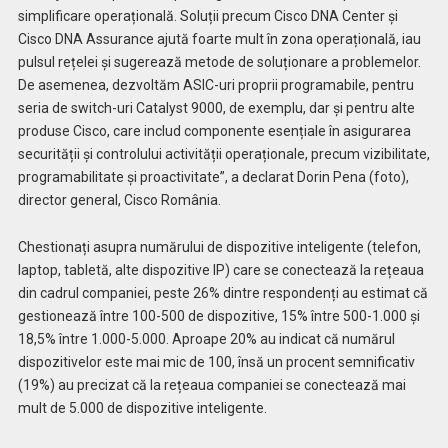
simplificare operațională. Soluții precum Cisco DNA Center și
Cisco DNA Assurance ajută foarte mult în zona operațională, iau
pulsul rețelei și sugerează metode de soluționare a problemelor.
De asemenea, dezvoltăm ASIC-uri proprii programabile, pentru
seria de switch-uri Catalyst 9000, de exemplu, dar și pentru alte
produse Cisco, care includ componente esențiale în asigurarea
securității și controlului activității operaționale, precum vizibilitate,
programabilitate și proactivitate”, a declarat Dorin Pena (foto),
director general, Cisco România.
Chestionați asupra numărului de dispozitive inteligente (telefon,
laptop, tabletă, alte dispozitive IP) care se conectează la rețeaua
din cadrul companiei, peste 26% dintre respondenți au estimat că
gestionează între 100-500 de dispozitive, 15% între 500-1.000 și
18,5% între 1.000-5.000. Aproape 20% au indicat că numărul
dispozitivelor este mai mic de 100, însă un procent semnificativ
(19%) au precizat că la rețeaua companiei se conectează mai
mult de 5.000 de dispozitive inteligente.