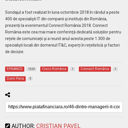
Sondajul a fost realizat în luna octombrie 2018 în rândul a peste
400 de specialiști IT din companii și instituții din România,
prezenți la evenimentul Connect România 2018. Connect
România este cea mai mare conferință dedicată soluțiilor pentru
rețele de comunicații și a reunit anul acesta peste 1.300 de
specialiști locali din domeniul IT&C, experți în rețelistică și factori
de decizie.
EFINANCE
Cisco România
Connect România
1533
1
1
Dorin Pena
3
AUTHOR:
CRISTIAN PAVEL