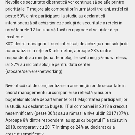
Nevoile de securitate cibernetică vor continua să se afle printre
prioritățile IT majore ale companiilor în următorii trei ani, astfel că
peste 50% dintre participanții la studiu au declarat că
intenționează să achiziționeze soluții de securitate a rețelei în
următoarele 12 luni sau să facă un upgrade al soluțiilor deja
existente.
30% dintre managerii IT sunt interesați de achiziția unor soluții de
automatizare a rețelei & telemetrie, aproape 28% dintre
respondenți au menționat tehnologiile switching și/sau wireless,
iar 27% au indicat soluțiile pentru data center
(stocare/servere/networking).
Nivelul scăzut de conștientizare a amenințărilor de securitate în
cadrul managementului companiei se reflectă și asupra
bugetelor alocate departamentelor IT. Majoritatea participanților
la studiu au declarat că bugetul IT al companiei în 2018 a crescut
nesemnificativ (peste 30%) sau a rămas la nivelul din 2017 (37%).
Aproape 8% dintre respondenți au spus că bugetul IT a scăzut în
2018, comparativ cu 2017, în timp ce 24% au declarat că a
crescut semnificativ.