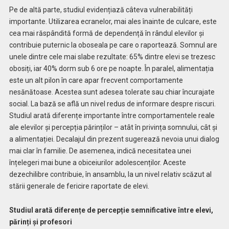
Pe de altă parte, studiul evidențiază câteva vulnerabilități
importante. Utilizarea ecranelor, mai ales înainte de culcare, este
cea mai răspândită formă de dependență în rândul elevilor și
contribuie puternic la oboseala pe care o raportează. Somnul are
unele dintre cele mai slabe rezultate: 65% dintre elevi se trezesc
obosiți, iar 40% dorm sub 6 ore pe noapte. În paralel, alimentația
este un alt pilon în care apar frecvent comportamente
nesănătoase. Acestea sunt adesea tolerate sau chiar încurajate
social. La bază se află un nivel redus de informare despre riscuri.
Studiul arată diferențe importante între comportamentele reale
ale elevilor și percepția părinților – atât în privința somnului, cât și
a alimentației. Decalajul din prezent sugerează nevoia unui dialog
mai clar în familie. De asemenea, indică necesitatea unei
înțelegeri mai bune a obiceiurilor adolescenților. Aceste
dezechilibre contribuie, în ansamblu, la un nivel relativ scăzut al
stării generale de fericire raportate de elevi.
Studiul arată diferențe de percepție semnificative între elevi,
părinți și profesori