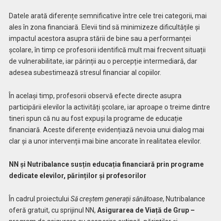
Datele arată diferențe semnificative între cele trei categorii, mai
ales în zona financiară. Elevii tind să minimizeze dificultățile și
impactul acestora asupra stării de bine sau a performanței
școlare, în timp ce profesorii identifică mult mai frecvent situații
de vulnerabilitate, iar părinții au o percepție intermediară, dar
adesea subestimează stresul financiar al copiilor.
În același timp, profesorii observă efecte directe asupra
participării elevilor la activități școlare, iar aproape o treime dintre
tineri spun că nu au fost expuși la programe de educație
financiară. Aceste diferențe evidențiază nevoia unui dialog mai
clar și a unor intervenții mai bine ancorate în realitatea elevilor.
NN și Nutribalance susțin educația financiară prin programe
dedicate elevilor, părinților și profesorilor
În cadrul proiectului
Să creștem generații sănătoase
, Nutribalance
oferă gratuit, cu sprijinul NN,
Asigurarea de Viață de Grup –