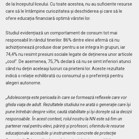
de la începutul liceului. Cu toate acestea, nu au suficiente resurse
care să le întâmpine curiozitatea și deschiderea și care să le
ofere educația financiară optimă vârstei lor.
Studiul evidențiază un comportament de consum tot mai
responsabil în rândul tinerilor. 86% dintre elevi afirmă că nu
achiziționează produse doar pentru a se integra în grupuri, iar
74,4% nu resimt presiuni sociale legate de deținerea unor articole
„cool”. De asemenea, 75,7% declară că nu se simt inferiori atunci
când nu dețin aceleași lucruri ca prietenii lor. Aceste rezultate
indică o relație echilibrată cu consumul și o preferință pentru
alegeri autonome.
„Adolescența este perioada în care se formează reflexele care vor
ghida viața de adult. Rezultatele studiului ne arată o generație care își
pune întrebări despre viitor, caută stabilitate și își dorește să ia decizii
responsabile. În acest context, rolul nostru la NN este să fim un
partener real pentru elevi, părinți și profesori, oferindu-le resurse
educaționale accesibile și instrumente concrete de protecție