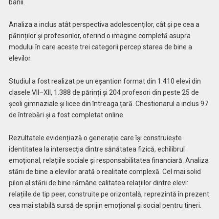
banii.
Analiza a inclus atât perspectiva adolescenților, cât și pe cea a
părinților și profesorilor, oferind o imagine completă asupra
modului în care aceste trei categorii percep starea de bine a
elevilor.
Studiul a fost realizat pe un eșantion format din 1.410 elevi din
clasele VII–XII, 1.388 de părinți și 204 profesori din peste 25 de
școli gimnaziale și licee din întreaga țară. Chestionarul a inclus 97
de întrebări și a fost completat online.
Rezultatele evidențiază o generație care își construiește
identitatea la intersecția dintre sănătatea fizică, echilibrul
emoțional, relațiile sociale și responsabilitatea financiară. Analiza
stării de bine a elevilor arată o realitate complexă. Cel mai solid
pilon al stării de bine rămâne calitatea relațiilor dintre elevi:
relațiile de tip peer, construite pe orizontală, reprezintă în prezent
cea mai stabilă sursă de sprijin emoțional și social pentru tineri.