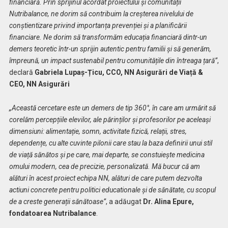
financiară. Prin sprijinul acordat proiectului și comunității
Nutribalance, ne dorim să contribuim la creșterea nivelului de
conștientizare privind importanța prevenției și a planificării
financiare. Ne dorim să transformăm educația financiară dintr-un
demers teoretic într-un sprijin autentic pentru familii și să generăm,
împreună, un impact sustenabil pentru comunitățile din întreaga țară”
,
declară
Gabriela Lupaș-Țicu, CCO, NN Asigurări de Viață &
CEO, NN Asigurări
„Această cercetare este un demers de tip 360°, în care am urmărit să
corelăm percepțiile elevilor, ale părinților și profesorilor pe aceleași
dimensiuni: alimentație, somn, activitate fizică, relații, stres,
dependențe, cu alte cuvinte pilonii care stau la baza definirii unui stil
de viață sănătos și pe care, mai departe, se constuiește medicina
omului modern, cea de precizie, personalizată. Mă bucur că am
alături în acest proiect echipa NN, alături de care putem dezvolta
actiuni concrete pentru politici educationale și de sănătate, cu scopul
de a creste generații sănătoase”
, a adăugat
Dr. Alina Epure,
fondatoarea Nutribalance
.