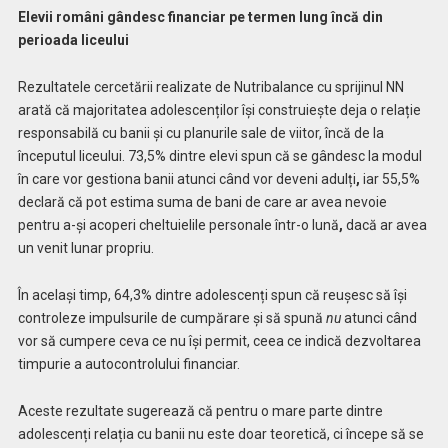
Elevii români gândesc financiar pe termen lung încă din
perioada liceului
Rezultatele cercetării realizate de Nutribalance cu sprijinul NN
arată că majoritatea adolescenților își construiește deja o relație
responsabilă cu banii și cu planurile sale de viitor, încă de la
începutul liceului. 73,5% dintre elevi spun că se gândesc la modul
în care vor gestiona banii atunci când vor deveni adulți
,
iar 55,5%
declară că pot estima suma de bani de care ar avea nevoie
pentru a-și acoperi cheltuielile personale într-o lună
,
dacă ar avea
un venit lunar propriu.
În același timp, 64,3% dintre adolescenți spun că reușesc să își
controleze impulsurile de cumpărare și să spună
nu
atunci când
vor să cumpere ceva ce nu își permit, ceea ce indică dezvoltarea
timpurie a autocontrolului financiar.
Aceste rezultate sugerează că pentru o mare parte dintre
adolescenți relația cu banii nu este doar teoretică, ci începe să se