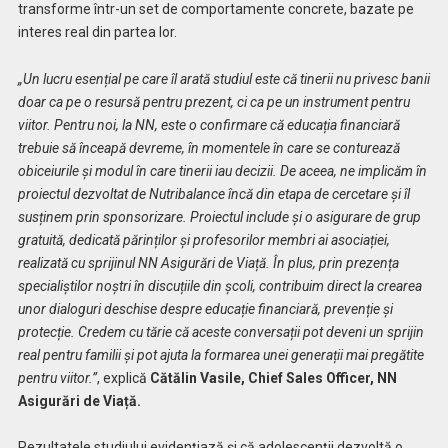
transforme într-un set de comportamente concrete, bazate pe
interes real din partea lor.
„Un lucru esențial pe care îl arată studiul este că tinerii nu privesc banii
doar ca pe o resursă pentru prezent, ci ca pe un instrument pentru
viitor. Pentru noi, la NN, este o confirmare că educația financiară
trebuie să înceapă devreme, în momentele în care se conturează
obiceiurile și modul în care tinerii iau decizii. De aceea, ne implicăm în
proiectul dezvoltat de Nutribalance încă din etapa de cercetare și îl
susținem prin sponsorizare. Proiectul include și o asigurare de grup
gratuită, dedicată părinților și profesorilor membri ai asociației,
realizată cu sprijinul NN Asigurări de Viață. În plus, prin prezența
specialiștilor noștri în discuțiile din școli, contribuim direct la crearea
unor dialoguri deschise despre educație financiară, prevenție și
protecție. Credem cu tărie că aceste conversații pot deveni un sprijin
real pentru familii și pot ajuta la formarea unei generații mai pregătite
pentru viitor.”
, explică
Cătălin Vasile, Chief Sales Officer, NN
Asigurări de Viață.
Rezultatele studiului evidențiază și că adolescenții dezvoltă o