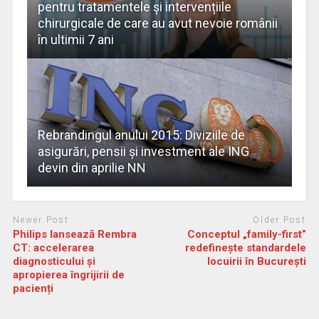
pentru tratamentele și intervențiile
chirurgicale de care au avut nevoie românii
în ultimii 7 ani
Rebrandingul anului 2015: Diviziile de
asigurări, pensii şi investment ale ING
devin din aprilie NN
Newer Post
Older Post
Philips lansează Rembra
Conceptul „family-first”
CT: accelerarea
redefinește standardele
diagnosticului și
locuirii în București
apropierea îngrijirii de
pacienți