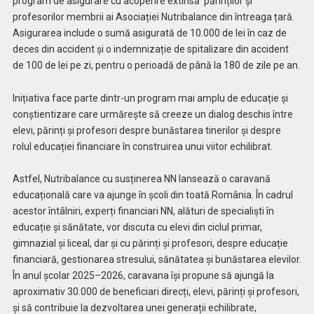
program de asigurare cu acoperire extinsă părinților și
profesorilor membrii ai Asociației Nutribalance din întreaga țară.
Asigurarea include o sumă asigurată de 10.000 de lei în caz de
deces din accident și o indemnizație de spitalizare din accident
de 100 de lei pe zi, pentru o perioadă de până la 180 de zile pe an.
Inițiativa face parte dintr-un program mai amplu de educație și
conștientizare care urmărește să creeze un dialog deschis între
elevi, părinți și profesori despre bunăstarea tinerilor și despre
rolul educației financiare în construirea unui viitor echilibrat.
Astfel, Nutribalance cu susținerea NN lansează o caravană
educațională care va ajunge în școli din toată România. În cadrul
acestor întâlniri, experți financiari NN, alături de specialiști în
educație și sănătate, vor discuta cu elevi din ciclul primar,
gimnazial și liceal, dar și cu părinți și profesori, despre educație
financiară, gestionarea stresului, sănătatea și bunăstarea elevilor.
În anul școlar 2025–2026, caravana își propune să ajungă la
aproximativ 30.000 de beneficiari direcți, elevi, părinți și profesori,
și să contribuie la dezvoltarea unei generații echilibrate,