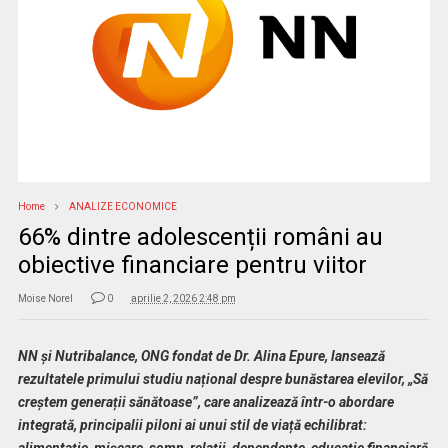
Home
ANALIZE ECONOMICE
66% dintre adolescenții români au
obiective financiare pentru viitor
Moise Norel
0
aprilie 2, 2026 2:48 pm
NN și Nutribalance, ONG fondat de Dr. Alina Epure, lansează
rezultatele primului studiu național despre bunăstarea elevilor, „Să
creștem generații sănătoase”, care analizează într-o abordare
integrată, principalii piloni ai unui stil de viață echilibrat:
alimentație, mișcare, somn, relații, dependențe, educație financiară