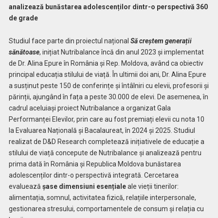
analizează bunăstarea adolescenților dintr-o perspectivă 360
de grade
Studiul face parte din proiectul național
Să creștem generații
sănătoase
, inițiat Nutribalance încă din anul 2023 și implementat
de Dr. Alina Epure în România și Rep. Moldova, având ca obiectiv
principal educația stilului de viață. În ultimii doi ani, Dr. Alina Epure
a susținut peste 150 de conferințe și întâlniri cu elevii, profesorii și
părinții, ajungând în fața a peste 30.000 de elevi. De asemenea, în
cadrul aceluiași proiect Nutribalance a organizat Gala
Performanței Elevilor, prin care au fost premiați elevii cu nota 10
la Evaluarea Națională și Bacalaureat, în 2024 și 2025. Studiul
realizat de D&D Research completează inițiativele de educație a
stilului de viață concepute de Nutribalance și analizează pentru
prima dată în România și Republica Moldova bunăstarea
adolescenților dintr-o perspectivă integrată. Cercetarea
evaluează
șase dimensiuni esențiale
ale vieții tinerilor:
alimentația, somnul, activitatea fizică, relațiile interpersonale,
gestionarea stresului, comportamentele de consum și relația cu