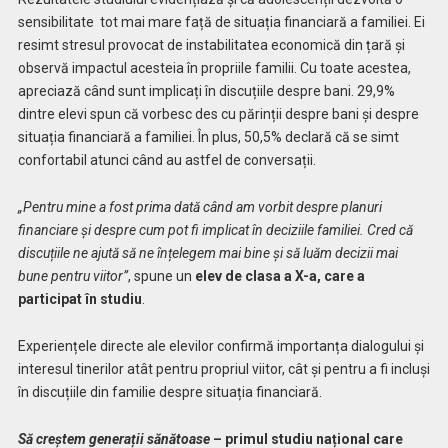
sensibilitate
tot mai mare față de situația financiară a familiei. Ei
resimt stresul provocat de instabilitatea economică din țară și
observă impactul acesteia în propriile familii. Cu toate acestea,
apreciază când sunt implicați în discuțiile despre bani. 29,9%
dintre elevi spun că vorbesc des cu părinții despre bani și despre
situația financiară a familiei. În plus, 50,5% declară că se simt
confortabil atunci când au astfel de conversații.
„Pentru mine a fost prima dată când am vorbit despre planuri
financiare și despre cum pot fi implicat în deciziile familiei. Cred că
discuțiile ne ajută să ne înțelegem mai bine și să luăm decizii mai
bune pentru viitor”
, spune un
elev de clasa a X-a, care a
participat în studiu
.
Experiențele directe ale elevilor confirmă importanța dialogului și
interesul tinerilor atât pentru propriul viitor, cât și pentru a fi incluși
în discuțiile din familie despre situația financiară.
Să creștem generații sănătoase
– primul studiu național care