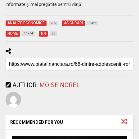
informate și mai pregătite pentru viață.
ANALIZE ECONOMICE
ASIGURĂRI
255
1282
HOME
NN
11774
28
AUTHOR:
MOISE NOREL
RECOMMENDED FOR YOU