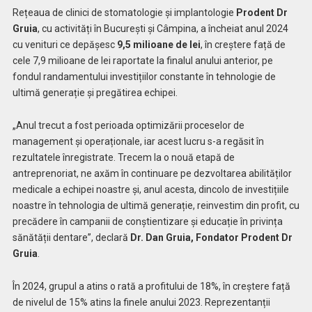
Rețeaua de clinici de stomatologie și implantologie
Prodent Dr
Gruia
, cu activități în București și Câmpina, a încheiat anul 2024
cu venituri ce depășesc
9,5 milioane de lei
, în creștere față de
cele 7,9 milioane de lei raportate la finalul anului anterior, pe
fondul randamentului investițiilor constante în tehnologie de
ultimă generație și pregătirea echipei.
„Anul trecut a fost perioada optimizării proceselor de
management și operaționale, iar acest lucru s-a regăsit în
rezultatele înregistrate. Trecem la o nouă etapă de
antreprenoriat, ne axăm în continuare pe dezvoltarea abilităților
medicale a echipei noastre și, anul acesta, dincolo de investițiile
noastre în tehnologia de ultimă generație, reinvestim din profit, cu
precădere în campanii de conștientizare și educație în privința
sănătății dentare”, declară
Dr.
Dan Gruia, Fondator Prodent Dr
Gruia
.
În 2024, grupul a atins o rată a profitului de 18%, în creștere față
de nivelul de 15% atins la finele anului 2023. Reprezentanții