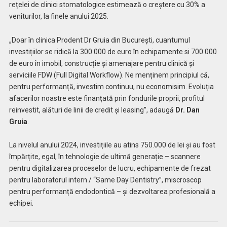
rețelei de clinici stomatologice estimează o creștere cu 30% a
veniturilor, la finele anului 2025.
„Doar în clinica Prodent Dr Gruia din București, cuantumul
investițiilor se ridică la 300.000 de euro în echipamente si 700.000
de euro în imobil, construcție și amenajare pentru clinică și
serviciile FDW (Full Digital Workflow). Ne menținem principiul că,
pentru performanță, investim continuu, nu economisim. Evoluția
afacerilor noastre este finanțată prin fondurile proprii, profitul
reinvestit, alături de linii de credit și leasing”, adaugă
Dr.
Dan
Gruia
.
La nivelul anului 2024, investițiile au atins 750.000 de lei și au fost
împărțite, egal, în tehnologie de ultimă generație – scannere
pentru digitalizarea proceselor de lucru, echipamente de frezat
pentru laboratorul intern / “Same Day Dentistry”, miscroscop
pentru performanță endodontică – și dezvoltarea profesională a
echipei.