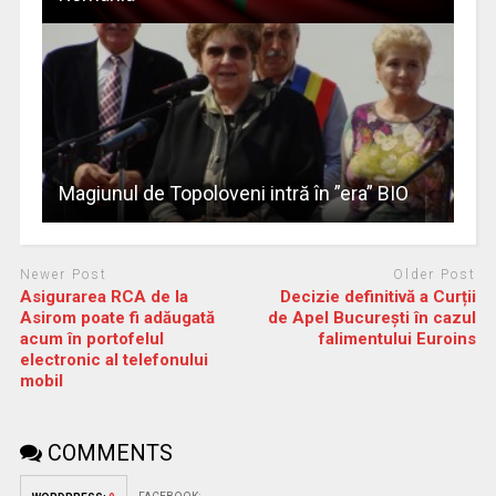
Magiunul de Topoloveni intră în ”era” BIO
Newer Post
Older Post
Asigurarea RCA de la
Decizie definitivă a Curții
Asirom poate fi adăugată
de Apel București în cazul
acum în portofelul
falimentului Euroins
electronic al telefonului
mobil
COMMENTS