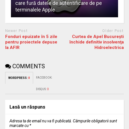
care fură datele de autentificare de pe
terminalele Apple
Newer Post
Older Post
Fonduri epuizate în 5 zile
Curtea de Apel Bucureşti
pentru proiectele depuse
închide definitiv insolvenţa
la AFIR
Hidroelectrica
COMMENTS
FACEBOOK:
WORDPRESS:
0
DISQUS:
0
Lasă un răspuns
Adresa ta de email nu va fi publicată.
Câmpurile obligatorii sunt
marcate cu
*