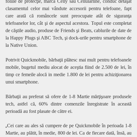
foliile de protecţie, marca Celly sau Cellularline, conduc detaşat
clasamentul celor mai vândute accesorii pentru telefoane, fapt
care arată că româncele sunt preocupate atât de siguranţa
telefoanelor lor, cât şi de aspectul acestora. Topul este completat
de căştile audio, produse de Friends şi Beats, cablurile de date de
la Happy Plugs şi ABC Tech, şi dock-urile pentru smartphone de
la Native Union.
Potrivit Quickmobile, bărbaţii plătesc mai mult pentru telefoanele
mobile, bugetul mediu alocat de aceştia fiind de 2.500 de lei, în
timp ce femeile alocă in medie 1.800 de lei pentru achiziţionarea
unui smartphone.
Bărbaţii au preferat să ofere de 1-8 Martie mărţişoare produsele
tech, astfel că, 60% dintre comenzile înregistrate în această
perioadă au fost plasate de către ei.
Cei care au ales să cumpere de pe Quickmobile în perioada 1-8
„
Martie, au plătit, în medie, 800 de lei. Ca de fiecare dată, însă, au