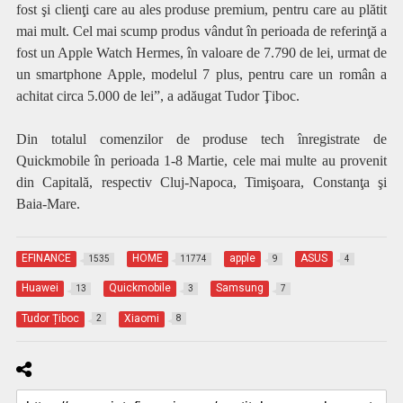
fost şi clienţi care au ales produse premium, pentru care au plătit
mai mult. Cel mai scump produs vândut în perioada de referinţă a
fost un Apple Watch Hermes, în valoare de 7.790 de lei, urmat de
un smartphone Apple, modelul 7 plus, pentru care un român a
achitat circa 5.000 de lei”, a adăugat Tudor Ţiboc.
Din totalul comenzilor de produse tech înregistrate de
Quickmobile în perioada 1-8 Martie, cele mai multe au provenit
din Capitală, respectiv Cluj-Napoca, Timişoara, Constanţa şi
Baia-Mare.
EFINANCE
HOME
apple
ASUS
1535
11774
9
4
Huawei
Quickmobile
Samsung
13
3
7
Tudor Țiboc
Xiaomi
2
8