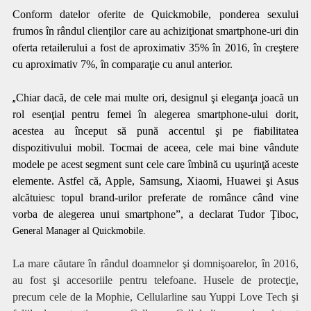
Conform datelor oferite de Quickmobile, ponderea sexului
frumos în rândul clienţilor care au achiziţionat smartphone-uri din
oferta retailerului a fost de aproximativ 35% în 2016, în creştere
cu aproximativ 7%, în comparaţie cu anul anterior.
Chiar dacă, de cele mai multe ori, designul şi eleganţa joacă un
„
rol esenţial pentru femei în alegerea smartphone-ului dorit,
acestea au început să pună accentul şi pe fiabilitatea
dispozitivului mobil. Tocmai de aceea, cele mai bine vândute
modele pe acest segment sunt cele care îmbină cu uşurinţă aceste
elemente. Astfel că, Apple, Samsung, Xiaomi, Huawei şi Asus
alcătuiesc topul brand-urilor preferate de românce când vine
vorba de alegerea unui smartphone”, a declarat Tudor Ţiboc,
General Manager al Quickmobile.
La mare căutare în rândul doamnelor şi domnişoarelor, în 2016,
au fost şi accesoriile pentru telefoane. Husele de protecţie,
precum cele de la Mophie, Cellularline sau Yuppi Love Tech şi