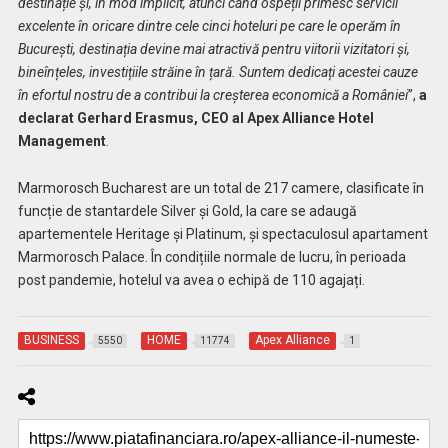
destinație și, în mod implicit, atunci când ospeții primesc servicii
excelente în oricare dintre cele cinci hoteluri pe care le operăm în
București, destinația devine mai atractivă pentru viitorii vizitatori și,
bineînțeles, investițiile străine în țară. Suntem dedicați acestei cauze
în efortul nostru de a contribui la creșterea economică a României
”,
a
declarat Gerhard Erasmus, CEO al Apex Alliance Hotel
Management
.
Marmorosch Bucharest are un total de 217 camere, clasificate în
funcție de stantardele Silver și Gold, la care se adaugă
apartementele Heritage și Platinum, și spectaculosul apartament
Marmorosch Palace. În condițiile normale de lucru, în perioada
post pandemie, hotelul va avea o echipă de 110 agajați.
BUSINESS
HOME
Apex Alliance
5550
11774
1