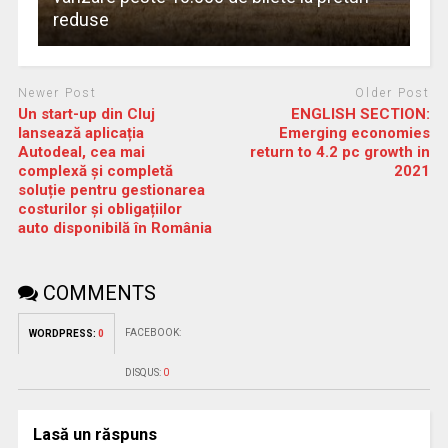
reduse
Newer Post
Older Post
Un start-up din Cluj
ENGLISH SECTION:
lansează aplicația
Emerging economies
Autodeal, cea mai
return to 4.2 pc growth in
complexă și completă
2021
soluție pentru gestionarea
costurilor și obligațiilor
auto disponibilă în România
COMMENTS
FACEBOOK:
WORDPRESS:
0
DISQUS:
0
Lasă un răspuns