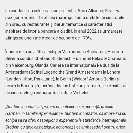
La conducerea celui mai nou proiect al Apex Alliance, Silver va
poziționa hotelul drept cea mai importantă unitate de cinci stele
din oraș, cu restaurante și baruri tematice și caracteristici
inspirate de istoria bancară a clădirii. În anul 2022 se urmărește
atingerea unei rate medii de ocupare de +70%.
Înainte de a se alătura echipei Marmorosch Bucharest, Harmen
Silver a condus Château St. Gerlach – un hotel Relais & Châteaux
din Valkenburg, Olanda. Cariera sa internațională l-a dus de la
Amsterdam (Sofitel Legend the Grand Amsterdam) la Londra
(London Hilton, Park Lane), la Berlin (Waldorf Astoria Berlin) și
acum la București, lucrând doar în hoteluri premium, cu clasificare
de cinci stele și restaurante cu stele Michelin.
„
Suntem încântați să primim un hotelier cu experiență, precum
Harmen, în familia Apex Alliance. Suntem încrezători că împreună cu
echipa sa va oferi oaspeților o experiență la standarde internaționale.
Credem cu tărie că hotelurile acționează ca ambasadori pentru orice