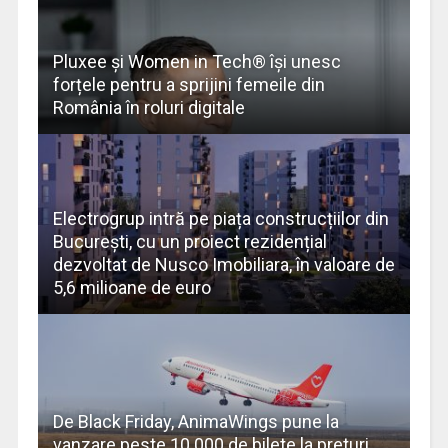
Pluxee și Women in Tech® își unesc
forțele pentru a sprijini femeile din
România în roluri digitale
Electrogrup intră pe piața construcțiilor din
București, cu un proiect rezidențial
dezvoltat de Nusco Imobiliara, în valoare de
5,6 milioane de euro
De Black Friday, AnimaWings pune la
vanzare peste 10.000 de bilete la preturi