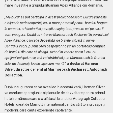
mare investiție a grupului lituanian Apex Alliance din România.
„Mă bucur să pot participa în acest proiect deosebit. Bucureștiul este
o bijuterie nedescoperită, cu un mare potențial pentru hoteluri bogate
în caracter, arhitectură și povești neașteptate, precum cel pe care îl
vom inaugura. Odată cu intrarea Marmorosch Bucharest în portofoliul
Apex Alliance, o locație deosebită, de 5 stele, situată în inima
Centrului Vechi, putem oferi oaspeților noștri un portofoliu complet
de hoteluri din care să aleagă. Având în vedere acest lucru, cu
sprijinul echipei mele, mă voi strădui să pun Marmorosch în fruntea
listei de destinații locale, așa cum merită”
,
a declarat Harmen
Silver, director general al Marmorosch Bucharest, Autograph
Collection.
După inaugurarea ce va avea loc în această vară, Harmen Silver
va conduce operațiunile și planurile de dezvoltare pentru primul
hotel românesc care s-a alăturat brandului Autograph Collection
Hotels, creat de Marriott International pentru călătorii și oaspeții
moderni, care caută experiențe captivante.