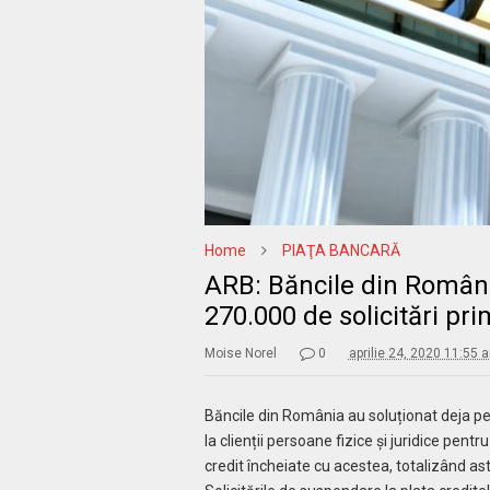
Home
PIAŢA BANCARĂ
ARB: Băncile din Români
270.000 de solicitări prim
Moise Norel
0
aprilie 24, 2020 11:55 
Băncile din România au soluționat deja pe
la clienții persoane fizice și juridice pent
credit încheiate cu acestea, totalizând ast