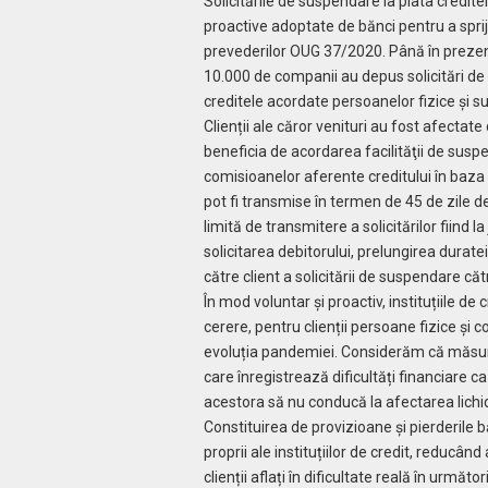
Solicitările de suspendare la plata credite
proactive adoptate de bănci pentru a sprij
prevederilor OUG 37/2020. Până în prezent
10.000 de companii au depus solicitări de 
creditele acordate persoanelor fizice și s
Clienții ale căror venituri au fost afectat
beneficia de acordarea facilităţii de suspe
comisioanelor aferente creditului în baza 
pot fi transmise în termen de 45 de zile d
limită de transmitere a solicitărilor fiind 
solicitarea debitorului, prelungirea durat
către client a solicitării de suspendare că
În mod voluntar și proactiv, instituțiile de 
cerere, pentru clienții persoane fizice și 
evoluția pandemiei. Considerăm că măsuril
care înregistrează dificultăți financiare 
acestora să nu conducă la afectarea lichidit
Constituirea de provizioane și pierderile 
proprii ale instituțiilor de credit, reducân
clienții aflați în dificultate reală în următo