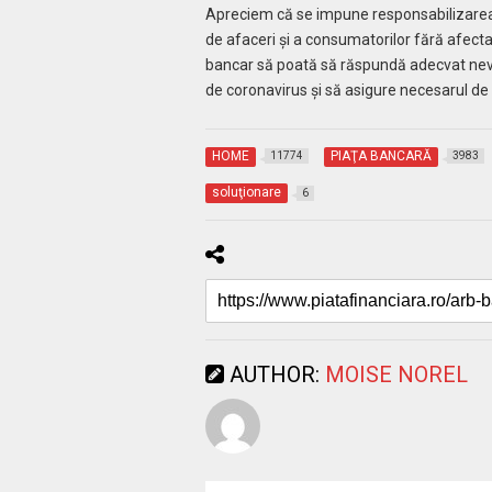
Apreciem că se impune responsabilizarea s
de afaceri și a consumatorilor fără afectar
bancar să poată să răspundă adecvat nevoi
de coronavirus și să asigure necesarul de f
HOME
PIAŢA BANCARĂ
11774
3983
soluţionare
6
AUTHOR:
MOISE NOREL