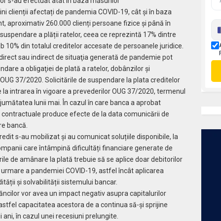
lor s-au efectuat atât în baza măsurilor
ini clienții afectați de pandemia COVID-19, cât și în baza
, aproximativ 260.000 clienți persoane fizice și până în
suspendare a plății ratelor, ceea ce reprezintă 17% dintre
ub 10% din totalul creditelor accesate de persoanele juridice.
e direct sau indirect de situaţia generată de pandemie pot
ndare a obligaţiei de plată a ratelor, dobânzilor şi
OUG 37/2020. Solicitările de suspendare la plata creditelor
e la intrarea în vigoare a prevederilor OUG 37/2020, termenul
la jumătatea lunii mai. În cazul în care banca a aprobat
ei contractuale produce efecte de la data comunicării de
tre bancă.
credit s-au mobilizat și au comunicat soluțiile disponibile, la
companii care întâmpină dificultăți financiare generate de
e de amânare la plată trebuie să se aplice doar debitorilor
ca urmare a pandemiei COVID-19, astfel încât aplicarea
ății și solvabilității sistemului bancar.
băncilor vor avea un impact negativ asupra capitalurilor
d astfel capacitatea acestora de a continua să-și sprijine
rii ani, în cazul unei recesiuni prelungite.