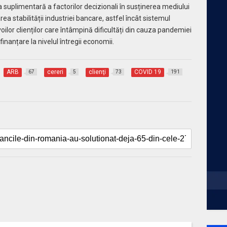
uplimentară a factorilor decizionali în susținerea mediului
ea stabilității industriei bancare, astfel încât sistemul
lor clienților care întâmpină dificultăți din cauza pandemiei
inanțare la nivelul întregii economii.
ARB
cereri
clienţi
COVID 19
67
5
73
191