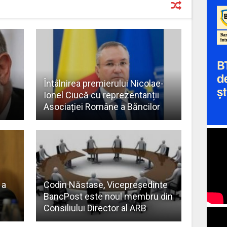
Întâlnirea premierului Nicolae-
Ionel Ciucă cu reprezentanții
Asociației Române a Băncilor
 a
Codin Năstase, Vicepreşedinte
BancPost este noul membru din
Consiliului Director al ARB