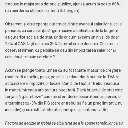
traduse în majorarea datoriei publice, ajunsă acum la peste 60%
(cu pierderea ultimului criteriu Schengen).
Observați și discrepanța puternică dintre avansul salariilor și cel al
pensiilor, cu consecința lărgirii masive a deficitului de la bugetul
asigurărilor sociale de stat, unde oricum aveam un nivel de doar
25% al CAS față de circa 30% în urmă cu un deceniu. Chiar nu a
observat nimeni că pensiile se dau din impozitarea salariilor și
cele două trebuie corelate ?
Acum se plânge toată lumea că au fost luate măsuri de creștere
moderată a taxării, pe ici, pe colo, cu doar două puncte la TVA și
actualizarea impozitelor locale. Când, de fapt, ar trebui readusă
în matcă întreaga arhitectură bugetară. Dacă bugetul de stat este
forțat să „plombeze” cam un sfert din necesarul pentru pensii, s-
a terminat cu -3% din PIB (care ar trebui să fie un prag limitativ, nu
indicativ) și cu mult trâmbițatul principiu al contributivității.
Factorii de decizie ar trebui să aibă tăria de a le spune românilor că au