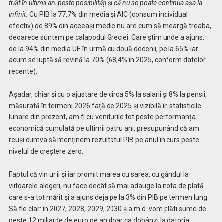
trăit în ultimii ani peste posibilități și că nu se poate continua așa la
infinit.
Cu PIB la 77,7% din media și AIC (consum individual
efectiv) de 89% din aceeași medie nu are cum să meargă treaba,
deoarece suntem pe calapodul Greciei. Care știm unde a ajuns,
de la 94% din media UE în urmă cu două decenii, pe la 65% iar
acum se luptă să revină la 70% (68,4% în 2025, conform datelor
recente).
Așadar, chiar și cu o ajustare de circa 5% la salarii și 8% la pensii,
măsurată în termeni 2026 față de 2025 și vizibilă în statisticile
lunare din prezent, am fi cu veniturile tot peste performanța
economică cumulată pe ultimii patru ani, presupunând că am
reuși cumva să menținem rezultatul PIB pe anul în curs peste
nivelul de creștere zero.
Faptul că vin unii și iar promit marea cu sarea, cu gândul la
viitoarele alegeri, nu face decât să mai adauge la nota de plată
care s-a tot mărit și a ajuns deja pe la 3% din PIB pe termen lung.
Să fie clar: în 2027, 2028, 2029, 2030 ș.a.m.d. vom plăti sume de
peste 12 miliarde de euro pe an doar ca dobânzi la datoria