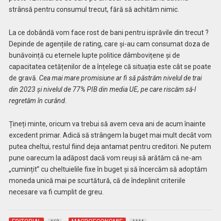
strânsă pentru consumul trecut, fără să achităm nimic.
La ce dobândă vom face rost de bani pentru isprăvile din trecut ?
Depinde de agențiile de rating, care și-au cam consumat doza de
bunăvoință cu eternele lupte politice dâmbovițene și de
capacitatea cetățenilor de a înțelege că situația este cât se poate
de gravă.
Cea mai mare promisiune ar fi să păstrăm nivelul de trai
din 2023 și nivelul de 77% PIB din media UE, pe care riscăm să-l
regretăm în curând.
Țineți minte, oricum va trebui să avem ceva ani de acum înainte
excedent primar. Adică să strângem la buget mai mult decât vom
putea cheltui, restul fiind deja antamat pentru creditori. Ne putem
pune oarecum la adăpost dacă vom reuși să arătăm că ne-am
„cumințit” cu cheltuielile fixe în buget și să încercăm să adoptăm
moneda unică mai pe scurtătură, că de îndeplinit criteriile
necesare va fi cumplit de greu.