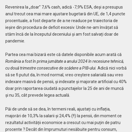
Revenirea la „doar” 7,6% cash, adică -7,9% ESA, deși a presupus
anul trecut cea mai mare ajustare bugetară din UE, de 1,4 puncte
procentuale, a fost departe de a ne readuce pe traiectoria de
ieșire din procedura de deficit excesiv. Unde ne-am învățat să
stăm încă de la începutul deceniului și am fost salvați doar de
pandemie.
Partea cea mai bizară este că datele disponibile acum arată că
România a fost în prima jumătate a anului 2024 în recesiune tehnică,
cu două trimestre consecutive de scădere a PIB-ului.
Adică nici vorbă
să se fi putut da, în mod normal, vreo creștere salarială sau vreo
indexare masivă de pensii, și indexate și majorate artificial cu 40%
doar prin raportarea ciudată a punctajelor la 25 de ani de muncă
și nu 35, cât prevede legea actuală.
Păi de unde să se dea, în termeni reali, ajustați cu inflația,
majorări de 10,3% la salarii și 24,4% (!!) la pensii, din moment ce
rezultatul activității economice a crescut cu mai puțin de patru
procente ? Decât din împrumuturi nesăbuite pentru consum,