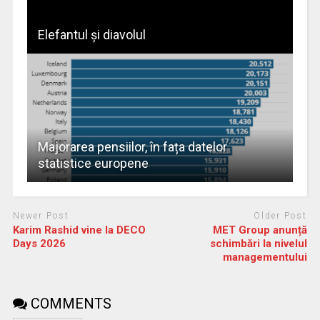
Elefantul și diavolul
Majorarea pensiilor, în fața datelor
statistice europene
Newer Post
Older Post
Karim Rashid vine la DECO
MET Group anunță
Days 2026
schimbări la nivelul
managementului
COMMENTS