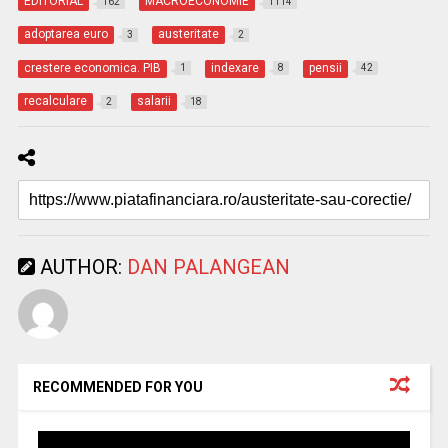
EDITORIAL
MACROECONOMIE
162
1114
adoptarea euro
austeritate
3
2
crestere economica. PIB
indexare
pensii
1
8
42
recalculare
salarii
2
18
AUTHOR:
DAN PALANGEAN
RECOMMENDED FOR YOU