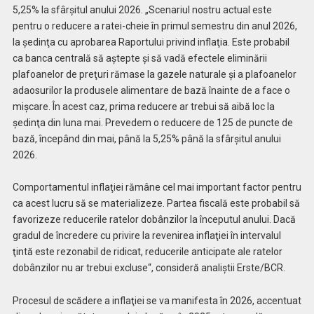
5,25% la sfârşitul anului 2026. „Scenariul nostru actual este
pentru o reducere a ratei-cheie în primul semestru din anul 2026,
la şedinţa cu aprobarea Raportului privind inflaţia. Este probabil
ca banca centrală să aştepte şi să vadă efectele eliminării
plafoanelor de preţuri rămase la gazele naturale şi a plafoanelor
adaosurilor la produsele alimentare de bază înainte de a face o
mişcare. În acest caz, prima reducere ar trebui să aibă loc la
şedinţa din luna mai. Prevedem o reducere de 125 de puncte de
bază, începând din mai, până la 5,25% până la sfârşitul anului
2026.
Comportamentul inflaţiei rămâne cel mai important factor pentru
ca acest lucru să se materializeze. Partea fiscală este probabil să
favorizeze reducerile ratelor dobânzilor la începutul anului. Dacă
gradul de încredere cu privire la revenirea inflaţiei în intervalul
ţintă este rezonabil de ridicat, reducerile anticipate ale ratelor
dobânzilor nu ar trebui excluse“, consideră analiştii Erste/BCR.
Procesul de scădere a inflaţiei se va manifesta în 2026, accentuat