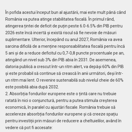
În pofida acestui început bun al ajustării, mai este mult până când
România va putea atinge stabilitatea fiscală. În primul rând,
atingerea țintei de deficit de puțin peste 6.0-6.5% din PIB pentru
2026 este încă incertă și există riscul să fie nevoie de măsuri
suplimentare. Ulterior, începând cu anul 2027, România va avea
sarcina dificilă de a menține responsabilitatea fiscală pentru încă
5 ani și de a reduce deficitul cu 0,7-0,8 puncte procentuale pe an,
atingând un nivel sub 3% din PIB abia în 2031. De asemenea,
datoria publică a crescut într-un ritm alert, va depăși 60% din PIB
și este probabil să continue să crească în anii următori, deși într-
un ritm mai lent. O revenire sustenabilă sub nivelul cheie de 60%
este posibilă abia după 2032.
2. Absorbția fondurilor europene este o țintă care nu trebuie
ratată în nici o conjunctură, pentru a putea stimula creșterea
economică, în paralel cu ajustări fiscale. România trebuie să
accelereze absorbția fondurilor europene și că creeze spațiu
pentru investiții prin măsuri de reducere a cheltuielilor, având în
vedere că pot fi accesate: