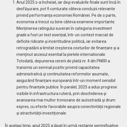
Anul 2025 s-a încheiat, iar deși evaluările finale sunt încă în
desfășurare, pot fi conturate câteva concluzii relevante
privind performanța economiei României. Pe de o parte,
economia a trecut cu bine câteva examene importante.
Menținerea ratingului suveran în categoria
investment
grade
a fost un test esențial, într-un context marcat de
deficite ridicate și incertitudine politică, iar evitarea
retrogradării a limitat creșterea costurilor de finanțare și a
menținut accesul esential la pietele internationale.
Totodată, depunerea cererii de plată nr. 4 din PNRR a
transmis un semnal pozitiv privind capacitatea
administrativă și continuitatea reformelor asumate,
asigurând finanțare europeană într-un moment sensibil
pentru finanțele publice. În paralel, 2025 a adus progrese
vizibile în infrastructura rutieră, prin deschiderea și
avansarea mai multor tronsoane de autostradă și drum
expres, cu efecte favorabile asupra conectivității regionale
și atractivității investiționale.
În același timp, anul 2025 a lăsat în urmă restanțe semnificative.