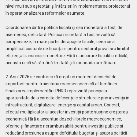
nivel mult sub așteptări și întârzieri în implementarea proiector și
în operaționalizarea reformelor asumate.
Coordonarea dintre politica fiscală și cea monetară a fost, de
asemenea, deficitară. Politica monetară a fost nevoită să
compenseze, în mare parte, derapajele fiscale, ceea ce a
amplificat costurile de finanțare pentru sectorul privat și a limitat
eficiența transmisiei monetare. Fără o ancorare fiscală credibilă,
aceasta riscă să rămână limitată și în perioada următoare.
2. Anul 2026 se conturează drept un moment deosebit de
important pentru traiectoria macroeconomică a României.
Finalizarea implementării PNRR reprezintă principala
oportunitate de a corecta deficiențele structurale prin investiții în
infrastructură, digitalizare, energie și capital uman. Concret,
efectul multiplicator al acestor investiții poate susține creșterea
economică fără a accentua dezechilibrele macroeconomice,
oferind și finanțare nerambursabilă pentru investiții publice și
reducând presiunea asupra defciitului bugetar și asupra politicii