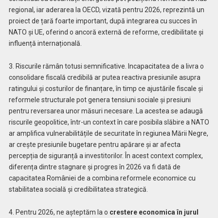
regional, iar aderarea la OECD, vizată pentru 2026, reprezintă un
proiect de țară foarte important, după integrarea cu succes în
NATO și UE, oferind o ancoră externă de reforme, credibilitate și
influență internațională.
3. Riscurile rămân totusi semnificative. Incapacitatea de a livra o
consolidare fiscală credibilă ar putea reactiva presiunile asupra
ratingului și costurilor de finanțare, în timp ce ajustările fiscale și
reformele structurale pot genera tensiuni sociale și presiuni
pentru reversarea unor măsuri necesare. La acestea se adaugă
riscurile geopolitice, într-un context în care posibila slăbire a NATO
ar amplifica vulnerabilitățile de securitate în regiunea Mării Negre,
ar crește presiunile bugetare pentru apărare și ar afecta
percepția de siguranță a investitorilor. În acest context complex,
diferența dintre stagnare și progres în 2026 va fi dată de
capacitatea României de a combina reformele economice cu
stabilitatea socială și credibilitatea strategică.
4. Pentru 2026, ne așteptăm la o
crestere economica în jurul