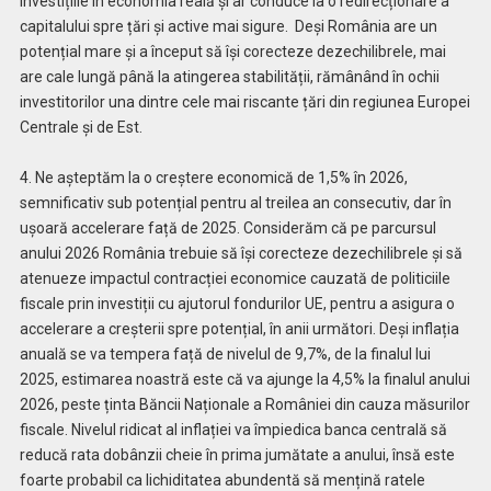
investițiile în economia reală și ar conduce la o redirecționare a
capitalului spre țări și active mai sigure. Deși România are un
potențial mare și a început să își corecteze dezechilibrele, mai
are cale lungă până la atingerea stabilității, rămânând în ochii
investitorilor una dintre cele mai riscante țări din regiunea Europei
Centrale și de Est.
4. Ne așteptăm la o creștere economică de 1,5% în 2026,
semnificativ sub potențial pentru al treilea an consecutiv, dar în
ușoară accelerare față de 2025. Considerăm că pe parcursul
anului 2026 România trebuie să își corecteze dezechilibrele și să
atenueze impactul contracției economice cauzată de politiciile
fiscale prin investiții cu ajutorul fondurilor UE, pentru a asigura o
accelerare a creșterii spre potențial, în anii următori. Deși inflația
anuală se va tempera față de nivelul de 9,7%, de la finalul lui
2025, estimarea noastră este că va ajunge la 4,5% la finalul anului
2026, peste ținta Băncii Naționale a României din cauza măsurilor
fiscale. Nivelul ridicat al inflației va împiedica banca centrală să
reducă rata dobânzii cheie în prima jumătate a anului, însă este
foarte probabil ca lichiditatea abundentă să mențină ratele