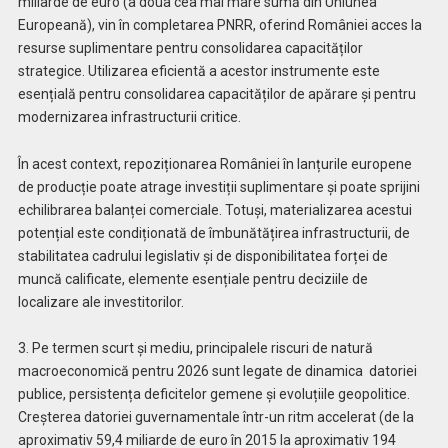
miliarde de euro (a doua cea mai mare sumă din Uniunea
Europeană), vin în completarea PNRR, oferind României acces la
resurse suplimentare pentru consolidarea capacităților
strategice. Utilizarea eficientă a acestor instrumente este
esențială pentru consolidarea capacităților de apărare și pentru
modernizarea infrastructurii critice.
În acest context, repoziționarea României în lanțurile europene
de producție poate atrage investiții suplimentare și poate sprijini
echilibrarea balanței comerciale. Totuși, materializarea acestui
potențial este condiționată de îmbunătățirea infrastructurii, de
stabilitatea cadrului legislativ și de disponibilitatea forței de
muncă calificate, elemente esențiale pentru deciziile de
localizare ale investitorilor.
3. Pe termen scurt și mediu, principalele riscuri de natură
macroeconomică pentru 2026 sunt legate de dinamica datoriei
publice, persistența deficitelor gemene și evoluțiile geopolitice.
Creșterea datoriei guvernamentale într-un ritm accelerat (de la
aproximativ 59,4 miliarde de euro în 2015 la aproximativ 194