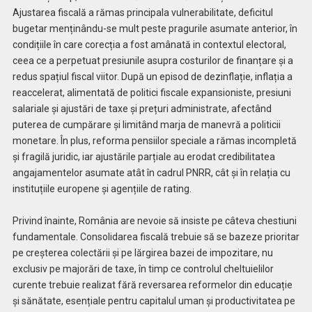
Ajustarea fiscală a rămas principala vulnerabilitate, deficitul
bugetar menținându-se mult peste pragurile asumate anterior, în
condițiile în care corecția a fost amânată in contextul electoral,
ceea ce a perpetuat presiunile asupra costurilor de finanțare și a
redus spațiul fiscal viitor. După un episod de dezinflație, inflația a
reaccelerat, alimentată de politici fiscale expansioniste, presiuni
salariale și ajustări de taxe și prețuri administrate, afectând
puterea de cumpărare și limitând marja de manevră a politicii
monetare. În plus, reforma pensiilor speciale a rămas incompletă
și fragilă juridic, iar ajustările parțiale au erodat credibilitatea
angajamentelor asumate atât în cadrul PNRR, cât și în relația cu
instituțiile europene și agențiile de rating.
Privind înainte, România are nevoie să insiste pe câteva chestiuni
fundamentale. Consolidarea fiscală trebuie să se bazeze prioritar
pe creșterea colectării și pe lărgirea bazei de impozitare, nu
exclusiv pe majorări de taxe, în timp ce controlul cheltuielilor
curente trebuie realizat fără reversarea reformelor din educație
și sănătate, esențiale pentru capitalul uman și productivitatea pe