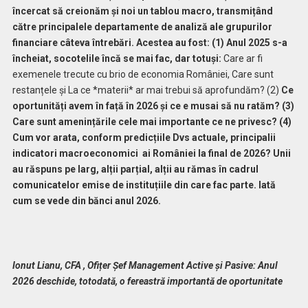
încercat să creionăm și noi un tablou macro, transmițând
către principalele departamente de analiză ale grupurilor
financiare câteva întrebări. Acestea au fost: (1) Anul 2025 s-a
încheiat, socotelile încă se mai fac, dar totuși:
Care ar fi
exemenele trecute cu brio de economia României, Care sunt
restanțele și La ce *materii* ar mai trebui să aprofundăm? (2)
Ce
oportunități avem în față în 2026 și ce e musai să nu ratăm? (3)
Care sunt amenințările cele mai importante ce ne privesc? (4)
Cum vor arata, conform predicțiile Dvs actuale, principalii
indicatori macroeconomici ai României la final de 2026? Unii
au răspuns pe larg, alții parțial, alții au rămas în cadrul
comunicatelor emise de instituțiile din care fac parte. Iată
cum se vede din bănci anul 2026.
Ionut Lianu, CFA , Ofițer Șef Management Active și Pasive: Anul
2026 deschide, totodată, o fereastră importantă de oportunitate