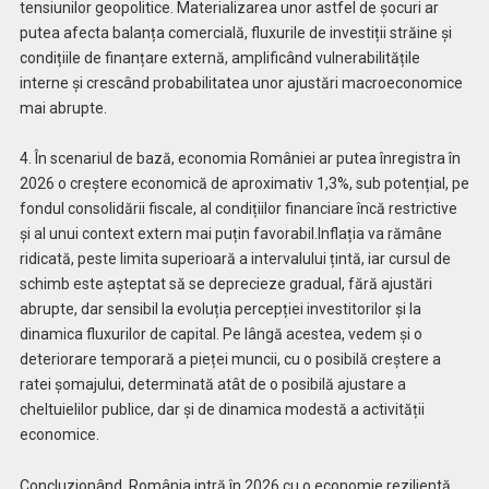
tensiunilor geopolitice. Materializarea unor astfel de șocuri ar
putea afecta balanța comercială, fluxurile de investiții străine și
condițiile de finanțare externă, amplificând vulnerabilitățile
interne și crescând probabilitatea unor ajustări macroeconomice
mai abrupte.
4.
În scenariul de bază, economia României ar putea înregistra în
2026 o creștere economică de aproximativ 1,3%, sub potențial, pe
fondul consolidării fiscale, al condițiilor financiare încă restrictive
și al unui context extern mai puțin favorabil.Inflația va rămâne
ridicată, peste limita superioară a intervalului țintă, iar cursul de
schimb este așteptat să se deprecieze gradual, fără ajustări
abrupte, dar sensibil la evoluția percepției investitorilor și la
dinamica fluxurilor de capital. Pe lângă acestea, vedem și o
deteriorare temporară a pieței muncii, cu o posibilă creștere a
ratei șomajului, determinată atât de o posibilă ajustare a
cheltuielilor publice, dar și de dinamica modestă a activității
economice.
Concluzionând, România intră în 2026 cu o economie rezilientă,