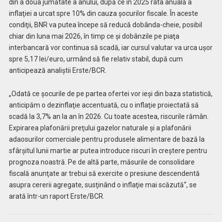
din a doua jumătate a anului, după ce în 2025 rata anuală a
inflaţiei a urcat spre 10% din cauza şocurilor fiscale. În aceste
condiţii, BNR va putea începe să reducă dobânda-cheie, posibil
chiar din luna mai 2026, în timp ce şi dobânzile pe piaţa
interbancară vor continua să scadă, iar cursul valutar va urca uşor
spre 5,17 lei/euro, urmând să fie relativ stabil, după cum
anticipează analiştii Erste/BCR.
„Odată ce şocurile de pe partea ofertei vor ieşi din baza statistică,
anticipăm o dezinflaţie accentuată, cu o inflaţie proiectată să
scadă la 3,7% an la an în 2026. Cu toate acestea, riscurile rămân.
Expirarea plafonării preţului gazelor naturale şi a plafonării
adaosurilor comerciale pentru produsele alimentare de bază la
sfârşitul lunii martie ar putea introduce riscuri în creştere pentru
prognoza noastră. Pe de altă parte, măsurile de consolidare
fiscală anunţate ar trebui să exercite o presiune descendentă
asupra cererii agregate, susţinând o inflaţie mai scăzută“, se
arată într-un raport Erste/BCR.