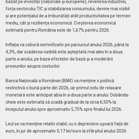
bazat pe investiții (naționale și europene), revenirea industriei,
forța sectorului TIC și stabilizarea consumului, devine mai vizibil
și are potențialul de a îmbunătăți atât productivitatea pe termen
mediu, cât și reziliența economică. Creșterea economică
estimată pentru România este de 1,67% pentru 2026.
Inflația va coborâ semnificativ pe parcursul anului 2026, până la
4,3%, dar scăderea vizibilă este așteptată mai ales în a doua
parte a anului, pe baza efectelor de bază și a moderării
presiunilor asupra costurilor.
Banca Națională a României (BNR) va menține o politică
restrictivă o bună parte din 2026, iar primul ciclu de relaxare
monetară este anticipat abia în a doua parte a anului. Dobânda-
cheie este estimată să scadă gradual de la circa 6,50% la
începutul anului spre aproximativ 5,75% spre finalul lui 2026.
Leul se va menține relativ stabil, cu o depreciere ușoară față de
euro, în jur de aproximativ 5,17 lei/euro la sfârșitul anului 2026.