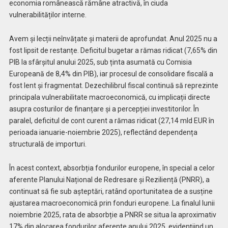
economia românească rămâne atractivă, în ciuda
vulnerabilităților interne.
Avem și lecții neînvățate și materii de aprofundat. Anul 2025 nu a
fost lipsit de restanțe. Deficitul bugetar a rămas ridicat (7,65% din
PIB la sfârșitul anului 2025, sub ținta asumată cu Comisia
Europeană de 8,4% din PIB), iar procesul de consolidare fiscală a
fost lent și fragmentat. Dezechilibrul fiscal continuă să reprezinte
principala vulnerabilitate macroeconomică, cu implicații directe
asupra costurilor de finanțare și a percepției investitorilor. În
paralel, deficitul de cont curent a rămas ridicat (27,14 mld EUR în
perioada ianuarie-noiembrie 2025), reflectând dependența
structurală de importuri.
În acest context, absorbția fondurilor europene, în special a celor
aferente Planului Național de Redresare și Reziliență (PNRR), a
continuat să fie sub așteptări, ratând oportunitatea de a susține
ajustarea macroeconomică prin fonduri europene. La finalul lunii
noiembrie 2025, rata de absorbție a PNRR se situa la aproximativ
17% din alocarea fondurilor aferente anului 2025, evidențiind un