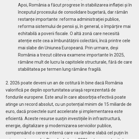
Apoi, România a făcut progrese în stabilizarea inflației și în
începutul procesului de consolidare bugetară, dar rămân
restanțe importante: reforma administrației publice,
reforma sistemului de pensii și, în general, o împărțire mai
echitabilă a poverii fiscale. O altă zonă care necesită
atenție este cea a îmbunătățirii colectării, încă printre cele
mai slabe din Uniunea Europeană. Prin urmare, deși
România a trecut câteva examene importante în 2025,
rămâne mult de lucru la capitolele structurale, fără de care
stabilitatea pe termen lung rămâne fragilă.
2. 2026 poate deveni un an de cotitură în bine dacă România
valorifică pe deplin oportunitatea uriașă reprezentată de
fondurile europene. Este anul în care absorbția efectivă poate
atinge un record absolut, cu un potențial minim de 15 miliarde de
euro, dacă proiectele sunt accelerate și implementarea este
eficientă. Aceste resurse susțin investițiile în infrastructură,
energie, digitalizare și modernizarea serviciilor publice,
compensând o cerere internă care va rămâne slabă cel puțin în