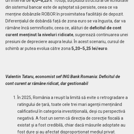
un interval de
6,0–6,25%
. Totuși, surplusul structural de lichiditate
din sistemul bancar este de așteptat să persiste, ceea ce va
menține dobânzile ROBOR în proximitatea facilității de depozit.
Diferențialul de dobândă față de zona euro se va îngusta, dar va
rămâne încă semnificativ, ceea ce, alături de
deficitul de cont
curent menținut la niveluri ridicate
, sugerează continuarea unei
presiuni de depreciere asupra leului. În acest scenariu, cursul de
schimb ar putea evolua către zona
5,20–5,25 lei/euro
.
Valentin Tataru, economist sef ING Bank Romania:
Deficitul de
cont curent ar rămâne ridicat, dar gestionabil
În 2025, România a reușit la limită să evite o retrogradare a
ratingului de țară, toate cele trei mari agenții menținând
calificativul în categoria investițională, deși cu perspectivă
negativă. A fost un semn că direcția de corecție fiscală a
existat și a fost credibilă, chiar dacă măsurile adoptate au
fost dure și au afectat disproporționat mediul privat.