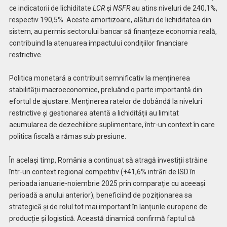
ce indicatorii de lichiditate
LCR
și
NSFR
au atins niveluri de 240,1%,
respectiv 190,5%. Aceste amortizoare, alături de lichiditatea din
sistem, au permis sectorului bancar să finanțeze economia reală,
contribuind la atenuarea impactului condițiilor financiare
restrictive.
Politica monetară a contribuit semnificativ la menținerea
stabilității macroeconomice, preluând o parte importantă din
efortul de ajustare. Menținerea ratelor de dobândă la niveluri
restrictive și gestionarea atentă a lichidității au limitat
acumularea de dezechilibre suplimentare, într-un context în care
politica fiscală a rămas sub presiune.
În același timp, România a continuat să atragă investiții străine
într-un context regional competitiv (+41,6% intrări de ISD în
perioada ianuarie-noiembrie 2025 prin comparație cu aceeași
perioadă a anului anterior), beneficiind de poziționarea sa
strategică și de rolul tot mai important în lanțurile europene de
producție și logistică. Această dinamică confirmă faptul că