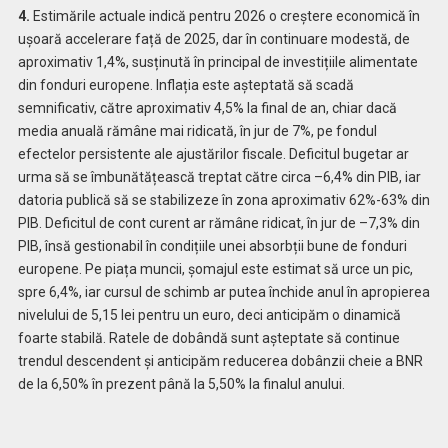
4.
Estimările actuale indică pentru 2026 o creștere economică în
ușoară accelerare față de 2025, dar în continuare modestă, de
aproximativ 1,4%, susținută în principal de investițiile alimentate
din fonduri europene. Inflația este așteptată să scadă
semnificativ, către aproximativ 4,5% la final de an, chiar dacă
media anuală rămâne mai ridicată, în jur de 7%, pe fondul
efectelor persistente ale ajustărilor fiscale. Deficitul bugetar ar
urma să se îmbunătățească treptat către circa –6,4% din PIB, iar
datoria publică să se stabilizeze în zona aproximativ 62%-63% din
PIB. Deficitul de cont curent ar rămâne ridicat, în jur de –7,3% din
PIB, însă gestionabil în condițiile unei absorbții bune de fonduri
europene. Pe piața muncii, șomajul este estimat să urce un pic,
spre 6,4%, iar cursul de schimb ar putea închide anul în apropierea
nivelului de 5,15 lei pentru un euro, deci anticipăm o dinamică
foarte stabilă. Ratele de dobândă sunt așteptate să continue
trendul descendent și anticipăm reducerea dobânzii cheie a BNR
de la 6,50% în prezent până la 5,50% la finalul anului.