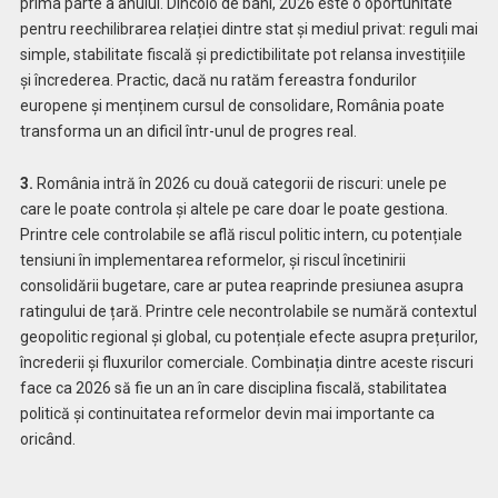
prima parte a anului. Dincolo de bani, 2026 este o oportunitate
pentru reechilibrarea relației dintre stat și mediul privat: reguli mai
simple, stabilitate fiscală și predictibilitate pot relansa investițiile
și încrederea. Practic, dacă nu ratăm fereastra fondurilor
europene și menținem cursul de consolidare, România poate
transforma un an dificil într-unul de progres real.
3.
România intră în 2026 cu două categorii de riscuri: unele pe
care le poate controla și altele pe care doar le poate gestiona.
Printre cele controlabile se află riscul politic intern, cu potențiale
tensiuni în implementarea reformelor, și riscul încetinirii
consolidării bugetare, care ar putea reaprinde presiunea asupra
ratingului de țară. Printre cele necontrolabile se numără contextul
geopolitic regional și global, cu potențiale efecte asupra prețurilor,
încrederii și fluxurilor comerciale. Combinația dintre aceste riscuri
face ca 2026 să fie un an în care disciplina fiscală, stabilitatea
politică și continuitatea reformelor devin mai importante ca
oricând.