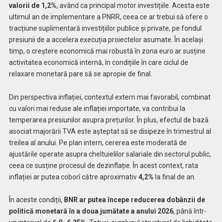
valorii de 1,2%
, având ca principal motor investițiile. Acesta este
ultimul an de implementare a PNRR, ceea ce ar trebui să ofere o
tracțiune suplimentară investițiilor publice și private, pe fondul
presiunii de a accelera execuția proiectelor asumate. În același
timp, o creștere economică mai robustă în zona euro ar susține
activitatea economică internă, în condițiile în care ciclul de
relaxare monetară pare să se apropie de final.
Din perspectiva inflației, contextul extern mai favorabil, combinat
cu valori mai reduse ale inflației importate, va contribui la
temperarea presiunilor asupra prețurilor. În plus, efectul de bază
asociat majorării TVA este așteptat să se disipeze în trimestrul al
treilea al anului. Pe plan intern, cererea este moderată de
ajustările operate asupra cheltuielilor salariale din sectorul public,
ceea ce susține procesul de dezinflație. În acest context, rata
inflației ar putea coborî către aproximativ
4,2%
la final de an.
În aceste condiții,
BNR ar putea începe reducerea dobânzii de
politică monetară în a doua jumătate a anului 2026
, până într-