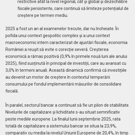
restrictive atât la nivel regional, cât și global și dezechilibre
fiscale persistente, care continuă să limiteze potențialul de
creștere pe termen mediu.
2025 a fost un an al examenelor trecute, dar nu încheiate. În
pofida unui context geopolitic complex și a unui context
macroeconomic intern caracterizat de ajustări fiscale, economia
României a reușit să evite o corecție severă. Creșterea
economică a rămas pozitivă (0,9% în primele nouă luni ale anului
2025), fiind susținută în principal de investiții, care au avansat cu
3,0% în termeni anuali. Această dinamică confirmă că investițiile
au devenit un motor de creștere în contextul temperării
consumului pe fondul implementării măsurilor de consolidare
fiscală.
În paralel, sectorul bancar a continuat să fie un pilon de stabilitate.
Nivelurile de capitalizare și lichiditate s-au situat semnificativ
peste mediile europene. La finalul lunii septembrie 2025, rata
totală de capitalizare a sistemului bancar se situa la 23,9%,
comparativ cu media la nivelul Uniunii Europene de 20,4%, în timp