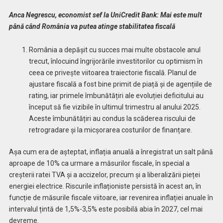
Anca Negrescu, economist sef la UniCredit Bank:
Mai este mult
până când România va putea atinge stabilitatea fiscală
România a depășit cu succes mai multe obstacole anul
trecut, înlocuind îngrijorările investitorilor cu optimism în
ceea ce privește viitoarea traiectorie fiscală. Planul de
ajustare fiscală a fost bine primit de piață și de agențiile de
rating, iar primele îmbunătățiri ale evoluției deficitului au
început să fie vizibile în ultimul trimestru al anului 2025.
Aceste îmbunătățiri au condus la scăderea riscului de
retrogradare și la micșorarea costurilor de finanțare.
Așa cum era de așteptat, inflația anuală a înregistrat un salt până
aproape de 10% ca urmare a măsurilor fiscale, în special a
creșterii ratei TVA și a accizelor, precum și a liberalizării pieței
energiei electrice. Riscurile inflaționiste persistă în acest an, în
funcție de măsurile fiscale viitoare, iar revenirea inflației anuale în
intervalul țintă de 1,5%-3,5% este posibilă abia în 2027, cel mai
devreme.