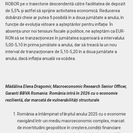
ROBOR pe o traiectorie descendentă către facilitatea de depozit
de 5,5% și astfel să sprijine activitatea economică. Reducerea
dobânzii cheie ar putea fi posibilă în a doua jumătate a anului, în
funcție de evoluția viitoare a așteptărilor pentru inflație. În
absența unor noi tensiuni fiscale și politice, ne așteptăm ca EUR-
RON să se tranzacționeze în jumătatea superioară a intervalului
5,00-5,10 în prima jumătate a anului, dar să treacă la un nou
interval de tranzacționare de 5,10-5,20 în a doua jumătate a
anului, dacă inflația anuală va scădea.
Mădălina Elena Dragomir, Macroeconomic Research Senior Officer,
Garanti BBVA Romania: România intră în 2026 cu o economie
rezilientă, dar marcată de vulnerabilități structurale
România a întâmpinat sfârșitul anului 2025 cu o economie
navigând într-un mediu macroeconomic complex, marcat
de incertitudini geopolitice în creștere,condiții financiare