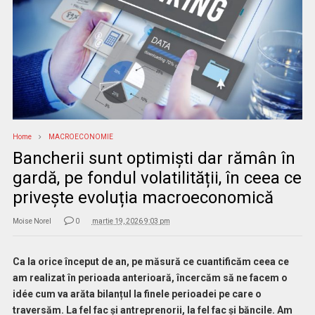
Home
MACROECONOMIE
Bancherii sunt optimiști dar rămân în
gardă, pe fondul volatilității, în ceea ce
privește evoluția macroeconomică
Moise Norel
0
martie 19, 2026 9:03 pm
Ca la orice început de an, pe măsură ce cuantificăm ceea ce
am realizat în perioada anterioară, încercăm să ne facem o
idée cum va arăta bilanțul la finele perioadei pe care o
traversăm. La fel fac și antreprenorii, la fel fac și băncile. Am