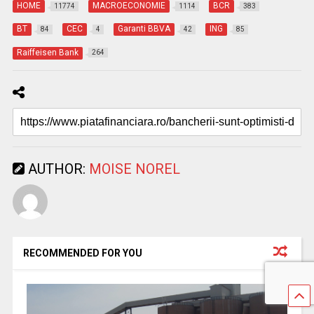
HOME
MACROECONOMIE
BCR
11774
1114
383
BT
CEC
Garanti BBVA
ING
84
4
42
85
Raiffeisen Bank
264
AUTHOR:
MOISE NOREL
RECOMMENDED FOR YOU