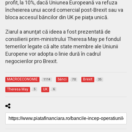
profit, la 10%, dacă Uniunea Europeană va refuza
încheierea unui acord comercial post-Brexit sau va
bloca accesul băncilor din
UK
pe piaţa unică.
Ziarul a anunţat că ideea a fost prezentată de
consilierii prim-ministrului Theresa May pe fondul
temerilor legate că alte state membre ale Uniunii
Europene vor adopta o linie dură în cadrul
negocierilor pro Brexit.
MACROECONOMIE
bănci
Brexit
1114
70
35
Theresa May
UK
5
6