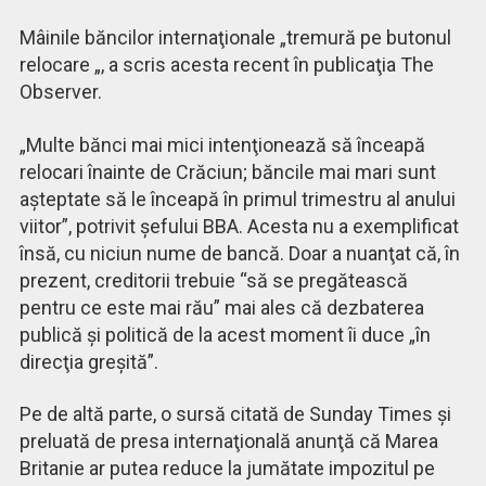
Mâinile băncilor internaţionale „tremură
pe
butonul
relocare „, a scris
acesta recent
în publicaţia The
Observer.
„Multe bănci mai mici intenţionează să înceapă
relocari înainte de Crăciun; băncile mai mari sunt
aşteptate să le înceapă în primul trimestru al anului
viitor”,
potrivit
şefului BBA. Acesta nu a exemplificat
însă, cu niciun nume de bancă. Doar a nuanţat că, în
prezent, creditorii
trebuie “s
ă se pregătească
pentru ce este mai rău”
mai ales c
ă
dezbaterea
publică şi politică de la acest moment îi duce „î
n
direc
ţia greşită
”.
Pe de altă parte, o sursă citată de Sunday Times şi
preluată de presa internaţională anunţă că
Marea
Britanie ar putea reduce la jumătate impozitul pe