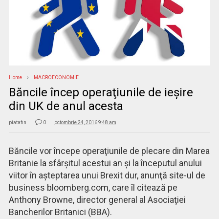
Home
MACROECONOMIE
Băncile încep operaţiunile de ieşire
din UK de anul acesta
piatafin
0
octombrie 24, 2016 9:48 am
Băncile vor începe operaţiunile de plecare din Marea
Britanie la sfârşitul acestui an şi la începutul anului
viitor în aşteptarea unui Brexit dur, anunţă site-ul de
business bloomberg.com, care îl citează pe
Anthony Browne,
director general al
Asociaţiei
Bancherilor Britanici (BBA).