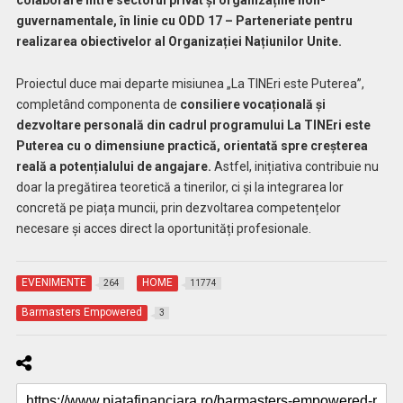
colaborare între sectorul privat și organizațiile non-
guvernamentale, în linie cu ODD 17 – Parteneriate pentru
realizarea obiectivelor al Organizației Națiunilor Unite.
Proiectul duce mai departe misiunea „La TINEri este Puterea”,
completând componenta de
consiliere vocațională și
dezvoltare personală din cadrul programului La TINEri este
Puterea cu o dimensiune practică, orientată spre creșterea
reală a potențialului de angajare.
Astfel, inițiativa contribuie nu
doar la pregătirea teoretică a tinerilor, ci și la integrarea lor
concretă pe piața muncii, prin dezvoltarea competențelor
necesare și acces direct la oportunități profesionale.
EVENIMENTE
HOME
264
11774
Barmasters Empowered
3