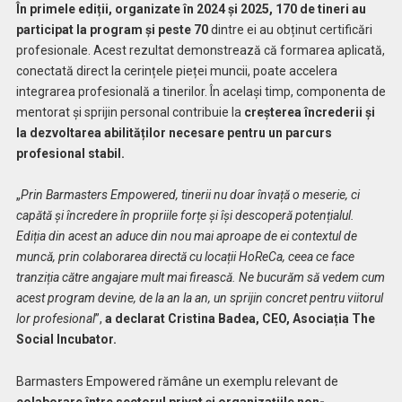
În primele ediții, organizate în 2024 și 2025, 170 de tineri au
participat la program și peste 70
dintre ei
au obținut certificări
profesionale. Acest rezultat demonstrează că formarea aplicată,
conectată direct la cerințele pieței muncii, poate accelera
integrarea profesională a tinerilor. În același timp, componenta de
mentorat și sprijin personal contribuie la
creșterea încrederii și
la dezvoltarea abilităților necesare pentru un parcurs
profesional stabil.
„
Prin Barmasters Empowered, tinerii nu doar învață o meserie, ci
capătă și încredere în propriile forțe și își descoperă potențialul.
Ediția din acest an aduce din nou mai aproape de ei contextul de
muncă, prin colaborarea directă cu locații HoReCa, ceea ce face
tranziția către angajare mult mai firească. Ne bucurăm să vedem cum
acest program devine, de la an la an, un sprijin concret pentru viitorul
lor profesional
”,
a declarat Cristina Badea, CEO, Asociația The
Social Incubator.
Barmasters Empowered rămâne un exemplu relevant de