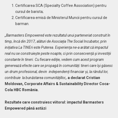
Certificarea SCA (Specialty Coffee Association) pentru
cursul de barista;
Certificarea emisă de Ministerul Muncii pentru cursul de
barman.
„Barmasters Empowered este rezultatul unui parteneriat construit în
timp, încă din 2017, alături de Asociația The Social Incubator, prin
inițiativa La TINEri este Puterea. Experiența ne-a arătat că impactul
real nu se construiește peste noapte, ci prin consecvență și investiții
constante în tineri. Cu fiecare ediție, vedem cum acest program
generează efecte care se propagă în comunități: tineri care își găsesc
un drum profesional, devin independenți financiar și, la rândul lor,
contribuie la bunăstarea comunitățillor,,
a declarat Cristian
Moldovan, Corporate Affairs & Sustainability Director Coca-
Cola HBC România.
Rezultate care construiesc viitorul: impactul Barmasters
Empowered până astăzi