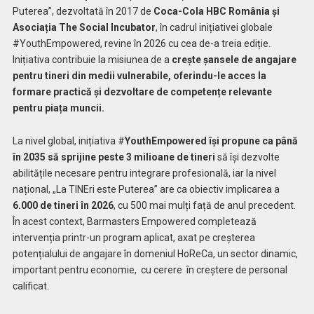
Puterea”, dezvoltată în 2017 de
Coca-Cola HBC România și
Asociația The Social Incubator
, în cadrul inițiativei globale
#YouthEmpowered, revine în 2026 cu cea de-a treia ediție.
Inițiativa contribuie la misiunea de a
crește șansele de angajare
pentru tineri din medii vulnerabile, oferindu-le acces la
formare practică și dezvoltare de competențe relevante
pentru piața muncii.
La nivel global, inițiativa #
YouthEmpowered își propune ca până
în 2035 să sprijine peste 3 milioane de tineri
să își dezvolte
abilitățile necesare pentru integrare profesională, iar la nivel
național, „La TINEri este Puterea” are ca obiectiv implicarea a
6.000 de tineri în 2026
, cu 500 mai mulți față de anul precedent.
În acest context, Barmasters Empowered completează
intervenția printr-un program aplicat, axat pe creșterea
potențialului de angajare în domeniul HoReCa, un sector dinamic,
important pentru economie, cu cerere în creștere de personal
calificat.