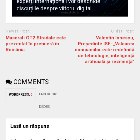
experți internaționali vor deschide
discuțiile despre viitorul digital
Newer Post
Older Post
Maserati GT2 Stradale este
Valentin Ionescu,
prezentat în premieră în
Președinte ISF: „Valoarea
România
companiilor este redefinită
de tehnologie, inteligență
artificială și reziliență”
COMMENTS
FACEBOOK:
WORDPRESS:
0
DISQUS:
Lasă un răspuns