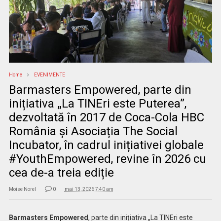
Home
EVENIMENTE
Barmasters Empowered, parte din
inițiativa „La TINEri este Puterea”,
dezvoltată în 2017 de Coca-Cola HBC
România și Asociația The Social
Incubator, în cadrul inițiativei globale
#YouthEmpowered, revine în 2026 cu
cea de-a treia ediție
Moise Norel
0
mai 13, 2026 7:40 am
Barmasters Empowered
, parte din inițiativa „La TINEri este