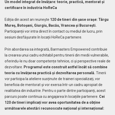
Un model integrat de învățare: teorie, practică, mentorat și
certificare în industria HoReCa
Ediția din acest an reunește
120 de tineri din șase orașe: Târgu
Mureș, Botoșani, Giurgiu, Bacău, Vrancea și București.
Participanții vor intra direct în contact cu mediul de lucru, prin
sesiuni desfășurate în locații HoReCa partenere.
Prin abordarea sa integrată, Barmasters Empowered contribuie
la crearea unui cadru echitabil pentru tinerii din medii vulnerabile,
oferindu-le nu doar competențe tehnice, ci și perspective reale de
dezvoltare.
Programul este construit astfel încât să combine
teoria cu învățarea practică și dezvoltarea personală.
Tinerii
vor participa la ateliere susținute de traineri specializați, vor
beneficia de mentorat și vor exersa într-un cadru apropiat de
realitatea din industrie. Pentru o parte dintre participanți, acest
parcurs poate continua cu angajarea în locațiile partenere.
Cei
120 de tineri implicați vor avea oportunitatea de a obține
următoarele atestări recunoscute național și internațional: