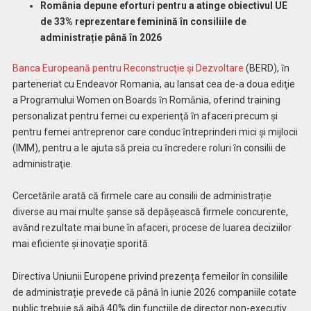
România depune eforturi pentru a atinge obiectivul UE
de 33% reprezentare feminină în consiliile de
administrație până în 2026
Banca Europeană pentru Reconstrucţie și Dezvoltare
(BERD), ȋn
parteneriat cu Endeavor Romania, au lansat cea de-a doua ediţie
a Programului Women on Boards ȋn Romȃnia, oferind training
personalizat pentru femei cu experienţă ȋn afaceri precum și
pentru femei antreprenor care conduc ȋntreprinderi mici și mijlocii
(IMM), pentru a le ajuta să preia cu ȋncredere roluri ȋn consilii de
administraţie.
Cercetările arată că firmele care au consilii de administrație
diverse au mai multe șanse să depășească firmele concurente,
avȃnd rezultate mai bune în afaceri, procese de luarea deciziilor
mai eficiente și inovație sporită.
Directiva Uniunii Europene privind prezența femeilor în consiliile
de administrație prevede că până în iunie 2026 companiile cotate
public trebuie să aibă 40% din funcțiile de director non-executiv