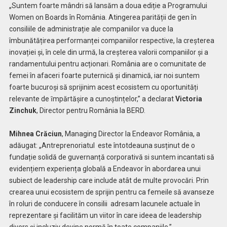
„Suntem foarte mândri să lansăm a doua ediție a Programului
Women on Boards în România. Atingerea parității de gen în
consiliile de administrație ale companiilor va duce la
îmbunătățirea performanței companiilor respective, la creșterea
inovației și, în cele din urmă, la creșterea valorii companiilor și a
randamentului pentru acționari. România are o comunitate de
femei în afaceri foarte puternică și dinamică, iar noi suntem
foarte bucuroși să sprijinim acest ecosistem cu oportunități
relevante de ȋmpărtășire a cunoștințelor,” a declarat
Victoria
Zinchuk
, Director pentru România la BERD.
Mihnea
Crăciun
, Managing Director la Endeavor România, a
adăugat: „Antreprenoriatul este întotdeauna susținut de o
fundație solidă de guvernanță corporativă si suntem incantati să
evidențiem experiența globală a Endeavor în abordarea unui
subiect de leadership care include atât de multe provocări. Prin
crearea unui ecosistem de sprijin pentru ca femeile să avanseze
în roluri de conducere în consilii adresam lacunele actuale în
reprezentare și facilităm un viitor în care ideea de leadership