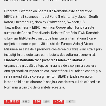
divers și incluziv devine normă în toate companiile.”
Programul Women on Boards din România este finanțat de
EBRD’s Small Business Impact Fund (Ireland, Italy, Japan, South
Korea, Luxembourg, Norway, Switzerland, Sweden, US,
TaiwanBusiness – EBRD Technical Cooperation Fund) și este
susținut de Banca Transilvania, Deloitte România, PWN România
și Envisia.
BERD
este o instituție financiară internațională care
sprijină proiecte în peste 30 de țări din Europa, Asia și Africa.
Misiunea sa este de a promova creșterea durabilă și incluzivă prin
investiții în proiecte care contribuie la dezvoltarea economică.
Endeavor Romania
face parte din
Endeavor Global
, o
organizație globală de top, cu misiunea de a sprijini și accelera
antreprenorii cu impact ridicat, conectându-i cu talent, capital și o
rețea mondială de colegi și mentori. BERD și Endeavor au un
istoric solid de colaborare în sprijinul ecosistemului de afaceri din
România și dincolo de granițele acesteia.
BUSINESS
ESG
HOME
5550
295
11774