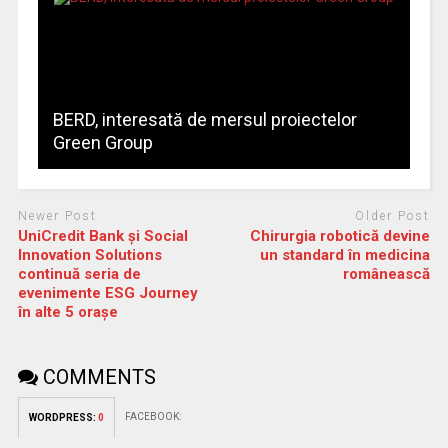
BERD, interesată de mersul proiectelor
Green Group
Newer Post
Older Post
UniCredit Bank și Social
Chirurgia robotică devine
Innovation Solutions
un standard în medicina
continuă seria de
românească
evenimente ESG Journey
în alte 5 orașe
COMMENTS
FACEBOOK:
WORDPRESS:
0