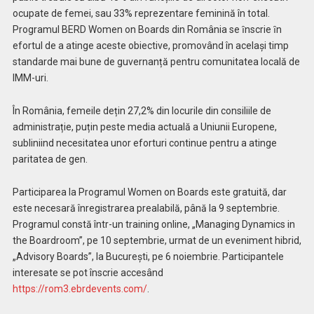
ocupate de femei, sau 33% reprezentare feminină în total.
Programul BERD Women on Boards din România se ȋnscrie ȋn
efortul de a atinge aceste obiective, promovând în același timp
standarde mai bune de guvernanță pentru comunitatea locală de
IMM-uri.
În România, femeile dețin 27,2% din locurile din consiliile de
administrație, puțin peste media actuală a Uniunii Europene,
subliniind necesitatea unor eforturi continue pentru a atinge
paritatea de gen.
Participarea la Programul Women on Boards este gratuită, dar
este necesară înregistrarea prealabilă, până la 9 septembrie.
Programul constă într-un training online, „Managing Dynamics in
the Boardroom”, pe 10 septembrie, urmat de un eveniment hibrid,
„Advisory Boards”, la București, pe 6 noiembrie. Participantele
interesate se pot înscrie accesând
https://rom3.ebrdevents.com/
.