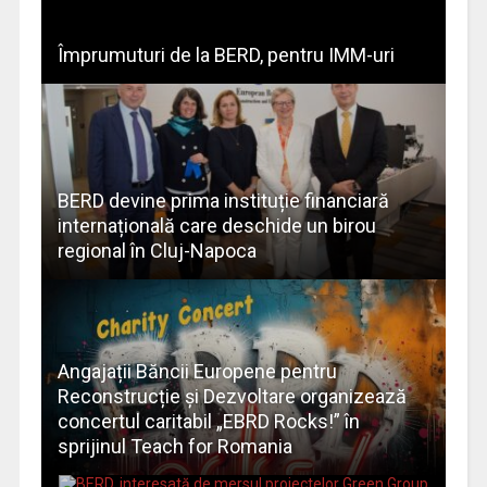
Împrumuturi de la BERD, pentru IMM-uri
BERD devine prima instituție financiară
internațională care deschide un birou
regional în Cluj-Napoca
Angajații Băncii Europene pentru
Reconstrucție și Dezvoltare organizează
concertul caritabil „EBRD Rocks!” în
sprijinul Teach for Romania