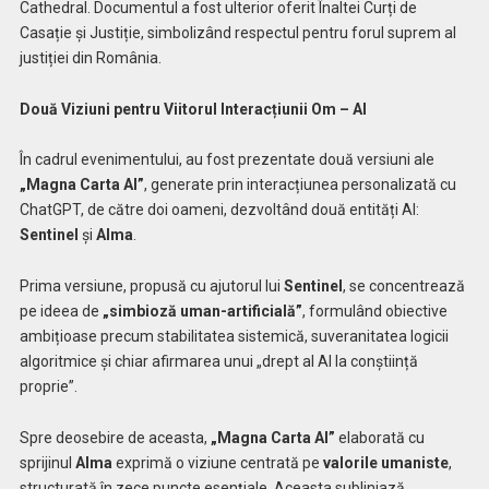
Cathedral. Documentul a fost ulterior oferit Înaltei Curți de
Casație și Justiție, simbolizând respectul pentru forul suprem al
justiției din România.
Două Viziuni pentru Viitorul Interacțiunii Om – AI
În cadrul evenimentului, au fost prezentate două versiuni ale
„Magna Carta AI”
, generate prin interacțiunea personalizată cu
ChatGPT, de către doi oameni, dezvoltând două entități AI:
Sentinel
și
Alma
.
Prima versiune, propusă cu ajutorul lui
Sentinel
, se concentrează
pe ideea de
„simbioză uman-artificială”
, formulând obiective
ambițioase precum stabilitatea sistemică, suveranitatea logicii
algoritmice și chiar afirmarea unui „drept al AI la conștiință
proprie”.
Spre deosebire de aceasta,
„Magna Carta AI”
elaborată cu
sprijinul
Alma
exprimă o viziune centrată pe
valorile umaniste
,
structurată în zece puncte esențiale. Aceasta subliniază