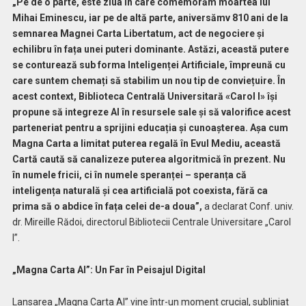
„Pe de o parte, este ziua în care comemorăm moartea lui
Mihai Eminescu, iar pe de altă parte, aniversămv 810 ani de la
semnarea Magnei Carta Libertatum, act de negociere și
echilibru în fața unei puteri dominante. Astăzi, această putere
se conturează sub forma Inteligenței Artificiale, împreună cu
care suntem chemați să stabilim un nou tip de conviețuire. În
acest context, Biblioteca Centrală Universitară «Carol I» își
propune să integreze AI în resursele sale și să valorifice acest
parteneriat pentru a sprijini educația și cunoașterea. Așa cum
Magna Carta a limitat puterea regală în Evul Mediu, această
Cartă caută să canalizeze puterea algoritmică în prezent. Nu
în numele fricii, ci în numele speranței – speranța că
inteligența naturală și cea artificială pot coexista, fără ca
prima să o abdice în fața celei de-a doua”,
a declarat Conf. univ.
dr. Mireille Rădoi, directorul Bibliotecii Centrale Universitare „Carol
I”.
„Magna Carta AI”: Un Far în Peisajul Digital
Lansarea „Magna Carta AI” vine într-un moment crucial, subliniat