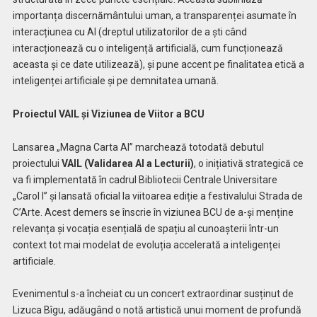
importanța discernământului uman, a transparenței asumate în
interacțiunea cu AI (dreptul utilizatorilor de a ști când
interacționează cu o inteligență artificială, cum funcționează
aceasta și ce date utilizează), și pune accent pe finalitatea etică a
inteligenței artificiale și pe demnitatea umană.
Proiectul VAIL și Viziunea de Viitor a BCU
Lansarea „Magna Carta AI” marchează totodată debutul
proiectului
VAIL (Validarea AI a Lecturii)
, o inițiativă strategică ce
va fi implementată în cadrul Bibliotecii Centrale Universitare
„Carol I” și lansată oficial la viitoarea ediție a festivalului Strada de
C’Arte. Acest demers se înscrie în viziunea BCU de a-și menține
relevanța și vocația esențială de spațiu al cunoașterii într-un
context tot mai modelat de evoluția accelerată a inteligenței
artificiale.
Evenimentul s-a încheiat cu un concert extraordinar susținut de
Lizuca Bîgu, adăugând o notă artistică unui moment de profundă