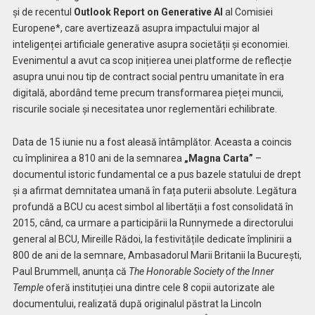
și de recentul
Outlook Report
on Generative AI
al Comisiei
Europene*, care avertizează asupra impactului major al
inteligenței artificiale generative asupra societății și economiei.
Evenimentul a avut ca scop inițierea unei platforme de reflecție
asupra unui nou tip de contract social pentru umanitate în era
digitală, abordând teme precum transformarea pieței muncii,
riscurile sociale și necesitatea unor reglementări echilibrate.
Data de 15 iunie nu a fost aleasă întâmplător. Aceasta a coincis
cu împlinirea a 810 ani de la semnarea
„Magna Carta”
–
documentul istoric fundamental ce a pus bazele statului de drept
și a afirmat demnitatea umană în fața puterii absolute. Legătura
profundă a BCU cu acest simbol al libertății a fost consolidată în
2015, când, ca urmare a participării la Runnymede a directorului
general al BCU, Mireille Rădoi, la festivitățile dedicate împlinirii a
800 de ani de la semnare, Ambasadorul Marii Britanii la București,
Paul Brummell, anunța că
The Honorable Society of the Inner
Temple
oferă instituției una dintre cele 8 copii autorizate ale
documentului, realizată după originalul păstrat la Lincoln