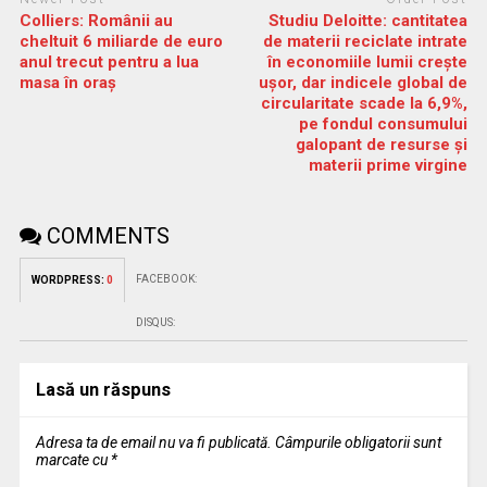
Colliers: Românii au
Studiu Deloitte: cantitatea
cheltuit 6 miliarde de euro
de materii reciclate intrate
anul trecut pentru a lua
în economiile lumii crește
masa în oraș
ușor, dar indicele global de
circularitate scade la 6,9%,
pe fondul consumului
galopant de resurse și
materii prime virgine
COMMENTS
FACEBOOK:
WORDPRESS:
0
DISQUS:
Lasă un răspuns
Adresa ta de email nu va fi publicată.
Câmpurile obligatorii sunt
marcate cu
*