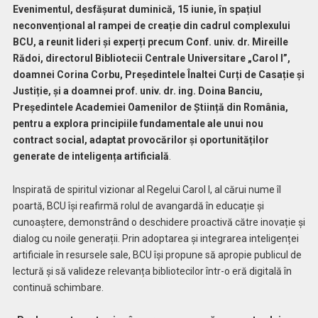
Evenimentul, desfășurat duminică, 15 iunie, în spațiul
neconvențional al rampei de creație din cadrul complexului
BCU, a reunit lideri și experți precum Conf. univ. dr. Mireille
Rădoi, directorul Bibliotecii Centrale Universitare „Carol I”,
doamnei Corina Corbu, Președintele Înaltei Curți de Casație și
Justiție, și a doamnei prof. univ. dr. ing. Doina Banciu,
Președintele Academiei Oamenilor de Știință din România,
pentru a explora principiile fundamentale ale unui nou
contract social, adaptat provocărilor și oportunităților
generate de inteligența artificială
.
Inspirată de spiritul vizionar al Regelui Carol I, al cărui nume îl
poartă, BCU își reafirmă rolul de avangardă în educație și
cunoaștere, demonstrând o deschidere proactivă către inovație și
dialog cu noile generații. Prin adoptarea și integrarea inteligenței
artificiale în resursele sale, BCU își propune să apropie publicul de
lectură și să valideze relevanța bibliotecilor într-o eră digitală în
continuă schimbare.