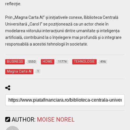
reflecție.
Prin „Magna Carta AI” și inițiativele conexe, Biblioteca Centrală
Universitară „Carol I” se poziționează ca un actor cheie în
modelarea viitorului interacțiunii dintre umanitate și inteligența
artificială, contribuind la o înțelegere mai profundă și o integrare
responsabilă a acestei tehnologii în societate.
BUSINESS
HOME
TEHNOLOGIE
5550
11774
496
Magna Carta AI
1
AUTHOR:
MOISE NOREL