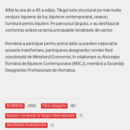
Aflat la cea de a 40-a ediţie, Târgul este structurat pe mai multe
secţiuni: bijuterie de lux, bijuterie contemporană, ceasuri,
furnitură pentru bijuterii. Pe parcursul târgului, s-au desfăşurat
conferinţe având ca temă principalele tendinţele din sector.
România a participat pentru prima dată cu pavilion naţional la
această manifestare, participarea designerilor români fiind
coordonată de Ministerul Economiei, în colaborare cu Asociaţia
Română de Bijuterie Contemporana (ARCJ), membră a Societăţii
Designerilor Profesionişti din România.
BUSINESS
Fără categorie
5550
83
Bijuterii românești la târguri internaționale
1
INHORGENTA MUNCHEN
1