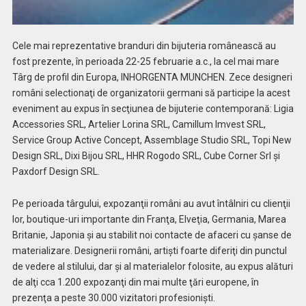
Cele mai reprezentative branduri din bijuteria românească au
fost prezente, în perioada 22-25 februarie a.c., la cel mai mare
Târg de profil din Europa, INHORGENTA MUNCHEN.
Zece designeri
români selectionaţi de organizatorii germani să participe la acest
eveniment au expus în secţiunea de bijuterie contemporană: Ligia
Accessories SRL, Artelier Lorina SRL, Camillum Imvest SRL,
Service Group Active Concept, Assemblage Studio SRL, Topi New
Design SRL, Dixi Bijou SRL, HHR Rogodo SRL, Cube Corner Srl şi
Paxdorf Design SRL.
Pe perioada târgului, expozanţii români au avut întâlniri cu clienţii
lor, boutique-uri importante din Franţa, Elveţia, Germania, Marea
Britanie, Japonia şi au stabilit noi contacte de afaceri cu şanse de
materializare. Designerii români, artişti foarte diferiţi din punctul
de vedere al stilului, dar şi al materialelor folosite, au expus alături
de alţi cca 1.200 expozanţi din mai multe ţări europene, în
prezenţa a peste 30.000 vizitatori profesionişti.