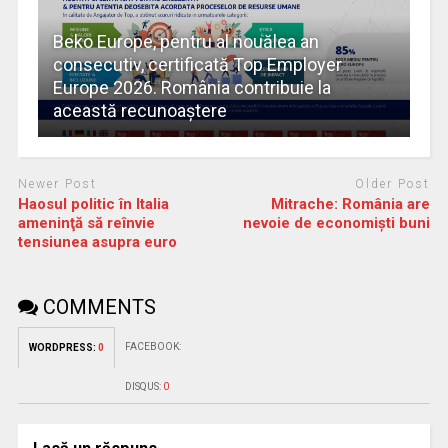
Beko Europe, pentru al nouălea an
consecutiv, certificată Top Employer
Europe 2026. România contribuie la
această recunoaștere
Newer Post
Older Post
Haosul politic în Italia
Mitrache: România are
ameninţă să reînvie
nevoie de economişti buni
tensiunea asupra euro
COMMENTS
FACEBOOK:
WORDPRESS:
0
DISQUS:
0