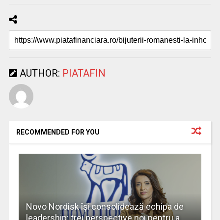
AUTHOR:
PIATAFIN
RECOMMENDED FOR YOU
Novo Nordisk își consolidează echipa de
leadership: trei perspective noi pentru a