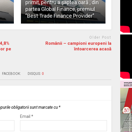
primit, pentru a șaptea oară , din
partea Global Finance, premiul
”Best Trade Finance Provider”
Older Post
 4,8%
Românii – campioni europeni la
lor pe
întoarcerea acasă
FACEBOOK:
DISQUS:
0
urile obligatorii sunt marcate cu
*
Email
*