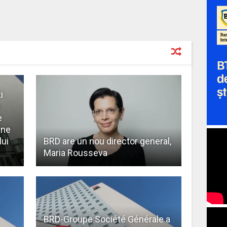
i
n
e
ane
lui
BRD are un nou director general,
Maria Rousseva
BRD-Groupe Société Générale a