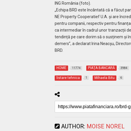
ING România (foto).
„Echipa BRD este încântată că a făcut part
NE Property Cooperatief U.A. și are încred
pentru companii, respectiv pentru finanța
ca intermediar în cadrul unor tranzacții d
tendință pe care dorim să o susținem și în c
demers”, a declarat Irina Neacșu, Directo
BRD.
HOME
PIAŢA BANCARĂ
11774
3984
listare tehnica
Mihaela Bitu
1
6
AUTHOR:
MOISE NOREL