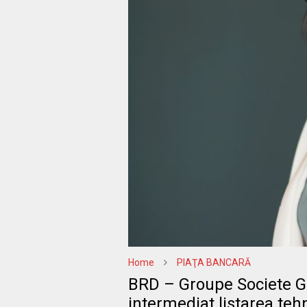
Home
PIAŢA BANCARĂ
BRD – Groupe Societe G
intermediat listarea teh