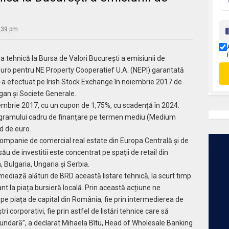
:39 pm
 tehnică la Bursa de Valori București a emisiunii de
 euro pentru NE Property Cooperatief U.A. (NEPI) garantată
-a efectuat pe Irish Stock Exchange în noiembrie 2017 de
gan și Societe Generale.
iembrie 2017, cu un cupon de 1,75%, cu scadență în 2024.
rogramului cadru de finanțare pe termen mediu (Medium
d de euro.
mpanie de comercial real estate din Europa Centrală și de
 său de investitii este concentrat pe spații de retail din
 Bulgaria, Ungaria și Serbia.
diază alături de BRD această listare tehnică, la scurt timp
nt la piața bursieră locală. Prin această acțiune ne
v pe piața de capital din România, fie prin intermedierea de
tri corporativi, fie prin astfel de listări tehnice care să
secundară”, a declarat Mihaela Bîtu, Head of Wholesale Banking