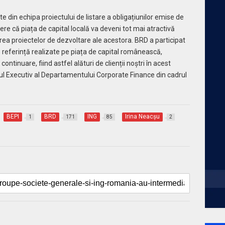
e din echipa proiectului de listare a obligațiunilor emise de
ere că piața de capital locală va deveni tot mai atractivă
rea proiectelor de dezvoltare ale acestora. BRD a participat
e referință realizate pe piața de capital românească,
ontinuare, fiind astfel alături de clienții noștri în acest
rul Executiv al Departamentului Corporate Finance din cadrul
BEPI
BRD
ING
Irina Neacșu
1
171
85
2