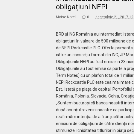
obligațiuni NEPI
Moise Norel
0
decembrie 21, 2017 12
BRD și ING România au intermediat listarea
obligațiuni în valoare de 500 milioane de
de NEPI Rockcastle PLC. Oferta primară s
către un consorțiu format din ING, JP Mor
Obligațiunile NEPI au fost emise in 23 no
Obligațiunile au fost emise ca parte a p
Term Notes) cu un plafon total de 1 miliar
NEPI Rockcastle PLC este cea mai mare co
Est, listată pe piața de capital. Portofoliul
România, Polonia, Slovacia, Cehia, Croația,
„Suntem bucuroși că banca noastră interme
după anunțul revenirii noastre ca participa
reafirmăm intenția de a fi un jucător acti
emisiuni de obligațiuni de către clienții noș
stimuleze lichiditatea titlurilor în piața 