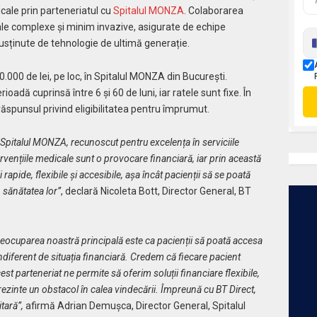
cale prin parteneriatul cu
Spitalul MONZA
. Colaborarea
icale complexe și minim invazive, asigurate de echipe
susținute de tehnologie de ultimă generație.
.000 de lei, pe loc, în Spitalul MONZA din București.
adă cuprinsă între 6 și 60 de luni, iar ratele sunt fixe. În
răspunsul privind eligibilitatea pentru împrumut.
Spitalul MONZA, recunoscut pentru excelența în serviciile
ervențiile medicale sunt o provocare financiară, iar prin această
apide, flexibile și accesibile, așa încât pacienții să se poată
 sănătatea lor”
, declară Nicoleta Bott, Director General, BT
reocuparea noastră principală este ca pacienții să poată accesa
indiferent de situația financiară. Credem că fiecare pacient
est parteneriat ne permite să oferim soluții financiare flexibile,
prezinte un obstacol în calea vindecării. Împreună cu BT Direct,
itară”,
afirmă Adrian Demușca, Director General, Spitalul