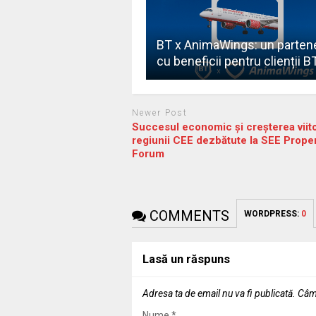
BT x AnimaWings: un partene
cu beneficii pentru clienții B
Newer Post
Succesul economic și creșterea viit
regiunii CEE dezbătute la SEE Prope
Forum
COMMENTS
WORDPRESS:
0
Lasă un răspuns
Adresa ta de email nu va fi publicată.
Câmp
Nume
*