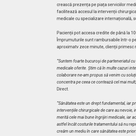
crească prezența pe piața serviciilor medi
facilitează accesul la intervenții chirurg
medicale cu specializare internațională, 
Pacienții pot accesa credite de până la 100
Împrumuturile sunt rambursabile într-o perio
aproximatv zece minute, clienții primesc 
“Suntem foarte bucuroși de parteneriatul cu 
medicale oferite. Știm că în multe cazuri int
colaborare ne-am propus să venim cu soluții r
concentra pe ceea ce contează cel mai mult,
Direct.
“Sănătatea este un drept fundamental, iar p
intervențiile chirurgicale de care au nevoie, 
merită cele mai bune îngrijiri medicale, iar ac
astfel încât costurile tratamentului să nu re
creăm un mediu în care sănătatea este prior