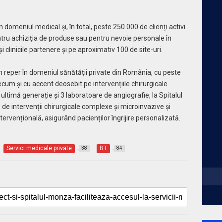
domeniul medical și, în total, peste 250.000 de clienți activi.
ntru achiziția de produse sau pentru nevoie personale în
 clinicile partenere și pe aproximativ 100 de site-uri.
 reper în domeniul sănătății private din România, cu peste
precum și cu accent deosebit pe intervențiile chirurgicale
 ultimă generație și 3 laboratoare de angiografie, la Spitalul
 intervenții chirurgicale complexe și microinvazive și
ervențională, asigurând pacienților îngrijire personalizată.
Servici medicale private
BT
38
84