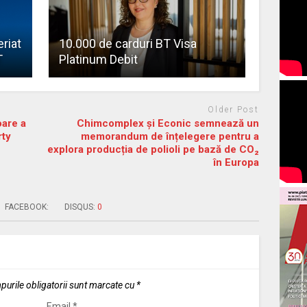
riat
10.000 de carduri BT Visa
T
Platinum Debit
Older Post
oare a
Chimcomplex și Econic semnează un
rty
memorandum de înțelegere pentru a
explora producția de polioli pe bază de CO₂
în Europa
FACEBOOK:
DISQUS:
0
urile obligatorii sunt marcate cu
*
Email
*