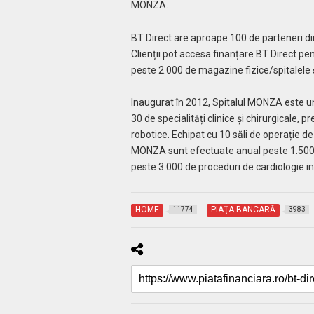
MONZA.
BT Direct are aproape 100 de parteneri din 
Clienții pot accesa finanțare BT Direct pe
peste 2.000 de magazine fizice/spitalele și
Inaugurat în 2012, Spitalul MONZA este un
30 de specialități clinice și chirurgicale, 
robotice. Echipat cu 10 săli de operație de
MONZA sunt efectuate anual peste 1.500 de
peste 3.000 de proceduri de cardiologie int
HOME
PIAŢA BANCARĂ
11774
3983