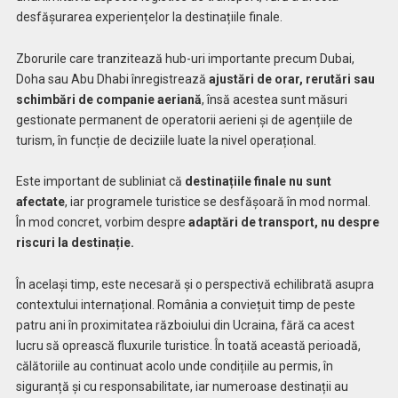
desfășurarea experiențelor la destinațiile finale.
Zborurile care tranzitează hub-uri importante precum Dubai,
Doha sau Abu Dhabi înregistrează
ajustări de orar, rerutări sau
schimbări de companie aeriană
, însă acestea sunt măsuri
gestionate permanent de operatorii aerieni și de agențiile de
turism, în funcție de deciziile luate la nivel operațional.
Este important de subliniat că
destinațiile finale nu sunt
afectate
, iar programele turistice se desfășoară în mod normal.
În mod concret, vorbim despre
adaptări de transport, nu despre
riscuri la destinație.
În același timp, este necesară și o perspectivă echilibrată asupra
contextului internațional. România a conviețuit timp de peste
patru ani în proximitatea războiului din Ucraina, fără ca acest
lucru să oprească fluxurile turistice. În toată această perioadă,
călătoriile au continuat acolo unde condițiile au permis, în
siguranță și cu responsabilitate, iar numeroase destinații au