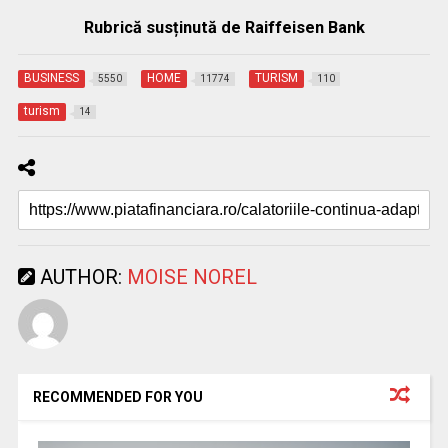
Rubrică susținută de Raiffeisen Bank
BUSINESS
HOME
TURISM
5550
11774
110
turism
14
AUTHOR:
MOISE NOREL
RECOMMENDED FOR YOU