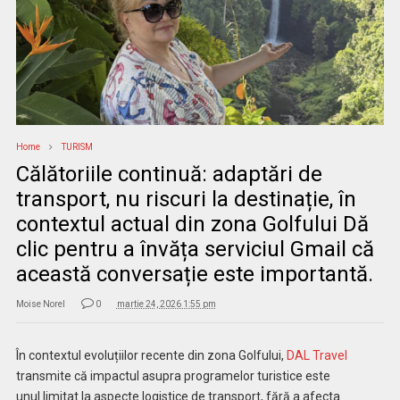
Home
TURISM
Călătoriile continuă: adaptări de
transport, nu riscuri la destinație, în
contextul actual din zona Golfului Dă
clic pentru a învăța serviciul Gmail că
această conversație este importantă.
Moise Norel
0
martie 24, 2026 1:55 pm
În contextul evoluțiilor recente din zona Golfului,
DAL Travel
transmite că impactul asupra programelor turistice este
unul limitat la aspecte logistice de transport, fără a afecta