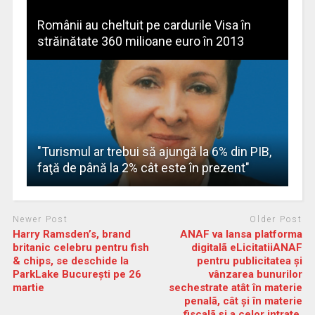
Românii au cheltuit pe cardurile Visa în
străinătate 360 milioane euro în 2013
"Turismul ar trebui să ajungă la 6% din PIB,
faţă de până la 2% cât este în prezent"
Newer Post
Older Post
Harry Ramsden’s, brand
ANAF va lansa platforma
britanic celebru pentru fish
digitalã eLicitatiiANAF
& chips, se deschide la
pentru publicitatea și
ParkLake București pe 26
vânzarea bunurilor
martie
sechestrate atât în materie
penalã, cât și în materie
fiscalã și a celor intrate,