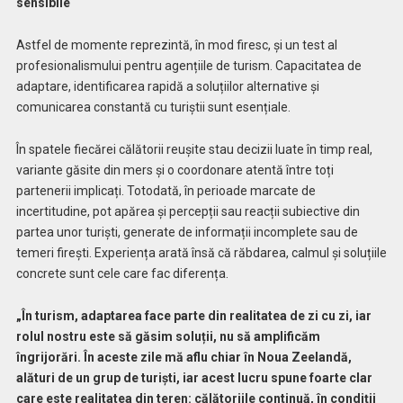
sensibile
Astfel de momente reprezintă, în mod firesc, și un test al
profesionalismului pentru agențiile de turism. Capacitatea de
adaptare, identificarea rapidă a soluțiilor alternative și
comunicarea constantă cu turiștii sunt esențiale.
În spatele fiecărei călătorii reușite stau decizii luate în timp real,
variante găsite din mers și o coordonare atentă între toți
partenerii implicați. Totodată, în perioade marcate de
incertitudine, pot apărea și percepții sau reacții subiective din
partea unor turiști, generate de informații incomplete sau de
temeri firești. Experiența arată însă că răbdarea, calmul și soluțiile
concrete sunt cele care fac diferența.
„În turism, adaptarea face parte din realitatea de zi cu zi, iar
rolul nostru este să găsim soluții, nu să amplificăm
îngrijorări. În aceste zile mă aflu chiar în Noua Zeelandă,
alături de un grup de turiști, iar acest lucru spune foarte clar
care este realitatea din teren: călătoriile continuă, în condiții