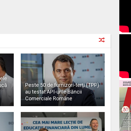
mele
șcă
Peste 50 de furnizori-terți (TPP)
au testat API-urile Băncii
Comerciale Române