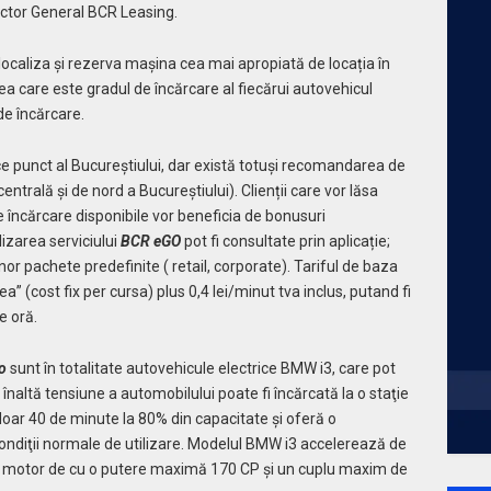
ector General BCR Leasing.
ea localiza și rezerva mașina cea mai apropiată de locația în
a care este gradul de încărcare al fiecărui autovehicul
 de încărcare.
orice punct al Bucureștiului, dar există totuși recomandarea de
entrală și de nord a Bucureștiului). Clienții care vor lăsa
e încărcare disponibile vor beneficia de bonusuri
lizarea serviciului
BCR eGO
pot fi consultate prin aplicație;
or pachete predefinite ( retail, corporate). Tariful de baza
rea” (cost fix per cursa) plus 0,4 lei/minut tva inclus, putand fi
 oră.
o
sunt în totalitate autovehicule electrice BMW i3, care pot
înaltă tensiune a automobilului poate fi încărcată la o staţie
doar 40 de minute la 80% din capacitate și oferă o
ondiţii normale de utilizare. Modelul BMW i3 accelerează de
n motor de cu o putere maximă 170 CP şi un cuplu maxim de