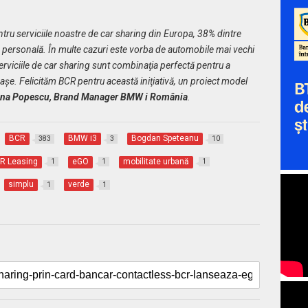
u serviciile noastre de car sharing din Europa, 38% dintre
a personală. În multe cazuri este vorba de automobile mai vechi
serviciile de car sharing sunt combinaţia perfectă pentru a
aşe. Felicităm BCR pentru această iniţiativă, un proiect model
na Popescu, Brand Manager BMW i România
.
BCR
BMW i3
Bogdan Speteanu
383
3
10
CR Leasing
eGO
mobilitate urbană
1
1
1
simplu
verde
1
1