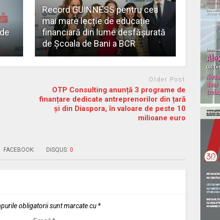
Record GUINNESS pentru cea
mai mare lecție de educație
 de
financiară din lume desfășurată
de Școala de Bani a BCR
Older Post
OTP Consulting anunță 3 programe de
finanțare dedicate antreprenorilor din țară
și din Diaspora, în valoare de peste 10
milioane euro
FACEBOOK:
DISQUS:
0
urile obligatorii sunt marcate cu
*