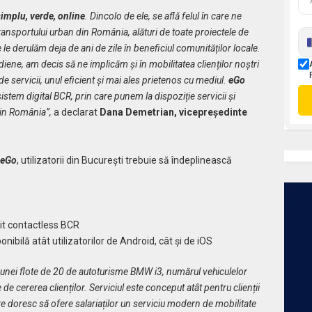
implu, verde, online
. Dincolo de ele, se află felul în care ne
ansportului urban din România, alături de toate proiectele de
 le derulăm deja de ani de zile în beneficiul comunităților locale.
diene, am decis să ne implicăm și în mobilitatea clienților noștri
de servicii, unul eficient și mai ales prietenos cu mediul.
eGo
istem digital BCR, prin care punem la dispoziție servicii și
din România”,
a declarat
Dana Demetrian, vicepreședinte
 eGo
, utilizatorii din București trebuie să îndeplinească
it contactless BCR
ponibilă atât utilizatorilor de Android, cât și de iOS
ul unei flote de 20 de autoturisme BMW i3, numărul vehiculelor
de cererea clienților. Serviciul este conceput atât pentru clienții
re doresc să ofere salariaților un serviciu modern de mobilitate