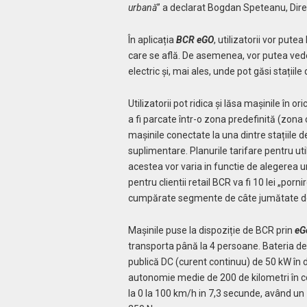
urbană
” a declarat Bogdan Speteanu, Dir
În aplicația
BCR eGO
, utilizatorii vor put
care se află. De asemenea, vor putea vede
electric și, mai ales, unde pot găsi stațiile
Utilizatorii pot ridica și lăsa mașinile în 
a fi parcate într-o zona predefinită (zona c
mașinile conectate la una dintre stațiile d
suplimentare. Planurile tarifare pentru uti
acestea vor varia in functie de alegerea un
pentru clientii retail BCR va fi 10 lei „porni
cumpărate segmente de câte jumătate de
Mașinile puse la dispoziție de BCR prin
eG
transporta până la 4 persoane. Bateria de 
publică DC (curent continuu) de 50 kW în 
autonomie medie de 200 de kilometri în c
la 0 la 100 km/h in 7,3 secunde, având u