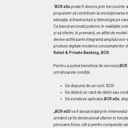
“
BCR eGo
poate fi descris prin trei cuvinte:
s
propunem să contribuim la revoluționarea tr
educație, infrastructură și tehnologie pe care
Ca bancă ancorată puternic în realitățile coti
și să oferim, în premieră, un altfel de model 
devine astfel parte integrantă amplului eco-s
produse digitale moderne consumatorilor 
Retail & Private Banking, BCR.
Pentru a putea beneficia de serviciul
BCR
următoarele condiții:
Să dispună de un cont BCR
Sa dețină un card de debit sau cred
Să instaleze aplicația
BCR eGo
, dis
„
BCR eGO
va fi lansat inițial prin intermedi
urmând să fie dimensionat ulterior în funcție 
persoane fizice, cât și pentru companiile ca