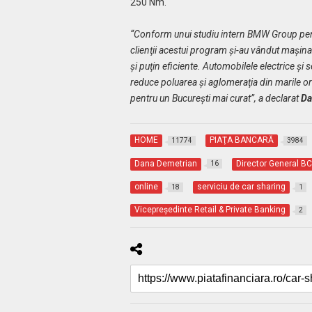
250 Nm.
“Conform unui studiu intern BMW Group pentr
clienţii acestui program şi-au vândut maşin
şi puţin eficiente. Automobilele electrice şi 
reduce poluarea şi aglomeraţia din marile or
pentru un Bucureşti mai curat”, a declarat
Da
HOME
PIAŢA BANCARĂ
11774
3984
Dana Demetrian
Director General B
16
online
serviciu de car sharing
18
1
Vicepreședinte Retail & Private Banking
2