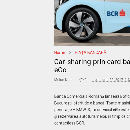
Home
PIAŢA BANCARĂ
Car-sharing prin card b
eGo
Moise Norel
0
noiembrie 22, 2017 4:
Banca Comercială Română lansează ofic
București, oferit de o bancă. Toate mașin
generație – BMW i3, iar serviciul
eGo
este 
și rezervarea autoturismelor, în timp ce c
contactless BCR.