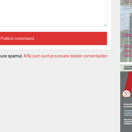
educe spamul.
Află cum sunt procesate datele comentariilor