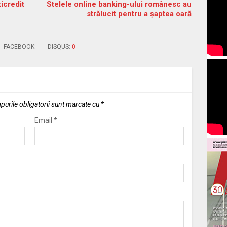
icredit
Stelele online banking-ului românesc au
strălucit pentru a şaptea oară
FACEBOOK:
DISQUS:
0
urile obligatorii sunt marcate cu
*
Email
*