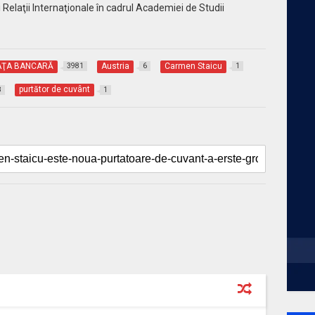
 Relaţii Internaţionale în cadrul Academiei de Studii
AŢA BANCARĂ
Austria
Carmen Staicu
3981
6
1
purtător de cuvânt
8
1