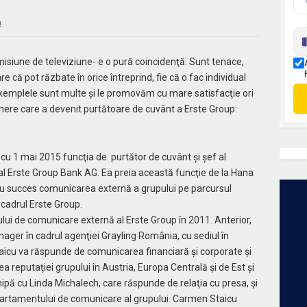
m
misiune de televiziune- e o pură coincidenţă. Sunt tenace,
re că pot răzbate în orice întreprind, fie că o fac individual
 Exemplele sunt multe şi le promovăm cu mare satisfacţie ori
tinere care a devenit purtătoare de cuvânt a Erste Group:
cu 1 mai 2015 funcţia de purtător de cuvânt şi şef al
 Erste Group Bank AG. Ea preia această funcţie de la Hana
cu succes comunicarea externă a grupului pe parcursul
n cadrul Erste Group.
ui de comunicare externă al Erste Group în 2011. Anterior,
ager în cadrul agenţiei Grayling România, cu sediul în
aicu va răspunde de comunicarea financiară şi corporate şi
reputaţiei grupului în Austria, Europa Centrală şi de Est şi
chipă cu Linda Michalech, care răspunde de relaţia cu presa, şi
departamentului de comunicare al grupului. Carmen Staicu