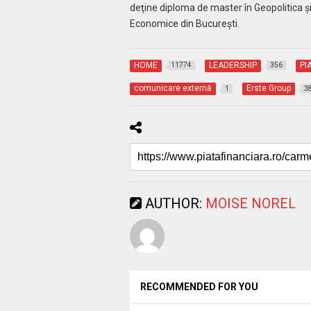
deţine diploma de master în Geopolitica şi
Economice din Bucureşti.
HOME
LEADERSHIP
PI
11774
356
comunicare externă
Erste Group
1
3
AUTHOR:
MOISE NOREL
RECOMMENDED FOR YOU