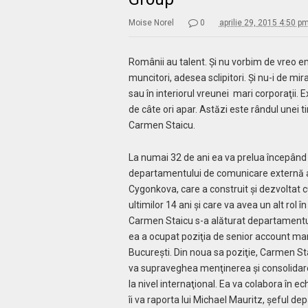
Moise Norel
0
aprilie 29, 2015 4:50 p
Românii au talent. Şi nu vorbim de vreo e
muncitori, adesea sclipitori. Şi nu-i de mira
sau în interiorul vreunei mari corporaţii.
de câte ori apar. Astăzi este rândul unei 
Carmen Staicu.
La numai 32 de ani ea va prelua începând 
departamentului de comunicare externă al
Cygonkova, care a construit şi dezvoltat 
ultimilor 14 ani şi care va avea un alt rol î
Carmen Staicu s-a alăturat departamentul
ea a ocupat poziţia de senior account man
Bucureşti. Din noua sa poziţie, Carmen St
va supraveghea menţinerea şi consolidarea 
la nivel internaţional. Ea va colabora în e
îi va raporta lui Michael Mauritz, şeful 