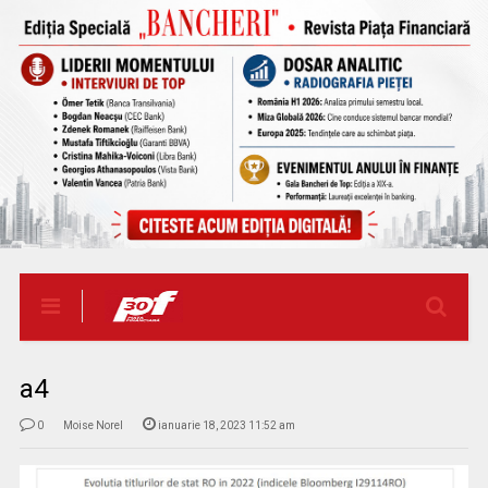
a4
0
Moise Norel
ianuarie 18, 2023 11:52 am