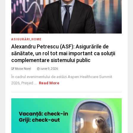
ASIGURĂRI
,
HOME
Alexandru Petrescu (ASF): Asigurările de
sănătate, un rol tot mai important ca soluții
complementare sistemului public
Moise Norel
iunie 9, 2026
În cadrul evenimentului de astăzi Aspen Healthcare Summit
2026, Președ ...
Read More