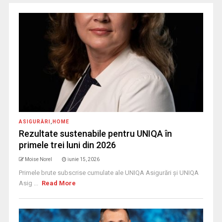
ASIGURĂRI
,
HOME
Rezultate sustenabile pentru UNIQA în
primele trei luni din 2026
Moise Norel
iunie 15, 2026
Primele brute subscrise cumulate ale UNIQA Asigurări și UNIQA
Asig ...
Read More