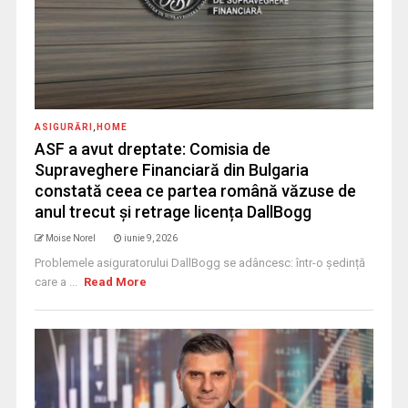
ASIGURĂRI
,
HOME
ASF a avut dreptate: Comisia de
Supraveghere Financiară din Bulgaria
constată ceea ce partea română văzuse de
anul trecut și retrage licența DallBogg
Moise Norel
iunie 9, 2026
Problemele asiguratorului DallBogg se adâncesc: într-o ședință
care a ...
Read More