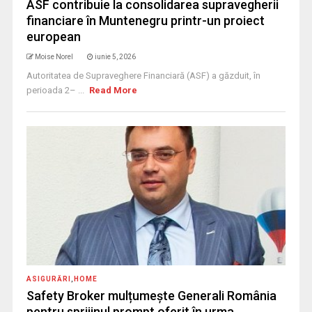
ASF contribuie la consolidarea supravegherii
financiare în Muntenegru printr-un proiect
european
Moise Norel
iunie 5, 2026
Autoritatea de Supraveghere Financiară (ASF) a găzduit, în
perioada 2– ...
Read More
ASIGURĂRI
,
HOME
Safety Broker mulțumește Generali România
pentru sprijinul prompt oferit în urma