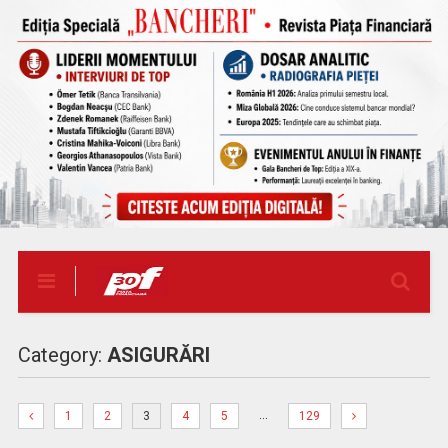
Category:
ASIGURĂRI
…
1
2
3
4
5
129