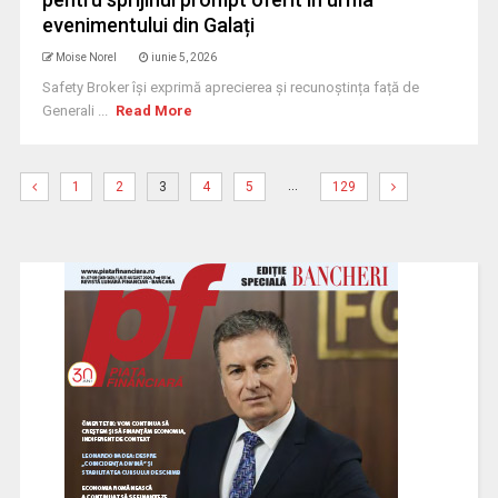
evenimentului din Galați
Moise Norel
iunie 5, 2026
Safety Broker își exprimă aprecierea și recunoștința față de
Generali ...
Read More
…
1
2
3
4
5
129