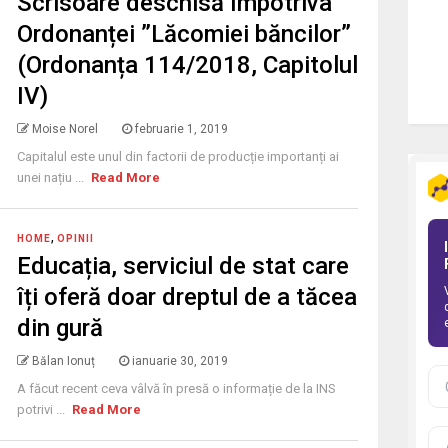
Scrisoare deschisă împotriva
Ordonanței ”Lăcomiei băncilor”
(Ordonanța 114/2018, Capitolul
IV)
Moise Norel
februarie 1, 2019
Capitalul este unul din factorii de producție importanți ai
unei națiu ...
Read More
,
HOME
OPINII
Educația, serviciul de stat care
îți oferă doar dreptul de a tăcea
din gură
Bălan Ionuț
ianuarie 30, 2019
A făcut recent ceva vâlvă în presă o informație de la INS
potrivi ...
Read More