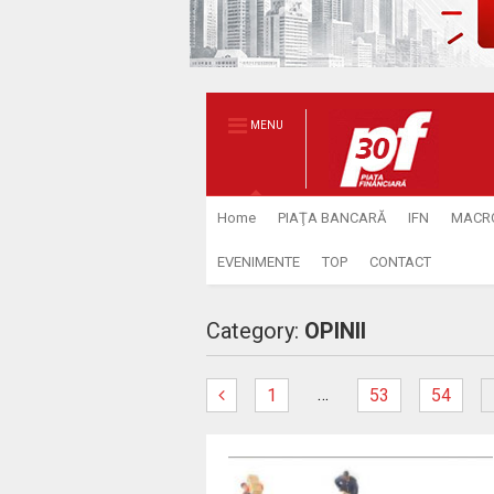
MENU
Home
PIAŢA BANCARĂ
IFN
MACR
EVENIMENTE
TOP
CONTACT
Category:
OPINII
…
1
53
54