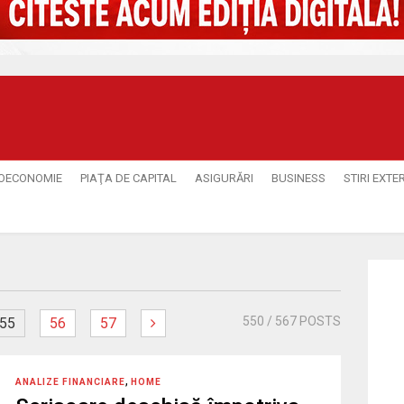
OECONOMIE
PIAŢA DE CAPITAL
ASIGURĂRI
BUSINESS
STIRI EXTE
550
/ 567 POSTS
55
56
57
,
ANALIZE FINANCIARE
HOME