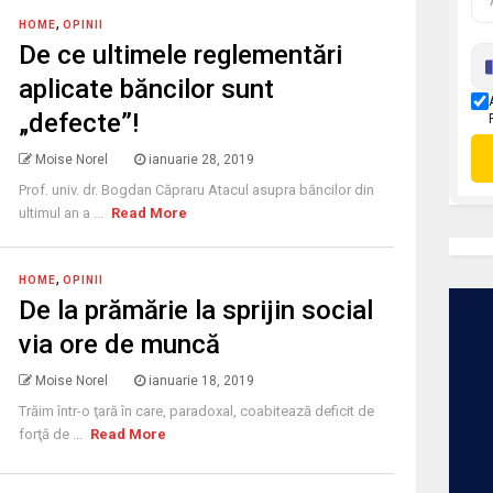
,
HOME
OPINII
De ce ultimele reglementări
aplicate băncilor sunt
„defecte”!
Moise Norel
ianuarie 28, 2019
Prof. univ. dr. Bogdan Căpraru Atacul asupra băncilor din
ultimul an a ...
Read More
,
HOME
OPINII
De la prămărie la sprijin social
via ore de muncă
Moise Norel
ianuarie 18, 2019
Trăim într-o ţară în care, paradoxal, coabitează deficit de
forţă de ...
Read More