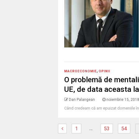
,
MACROECONOMIE
OPINII
O problemă de mentali
UE, de data aceasta la
Dan Palangean
noiembrie 15, 201
Când credeam că am epuizat domeniile în 
…
1
53
54