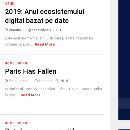
OPINII
2019: Anul ecosistemului
digital bazat pe date
piatafin
decembrie 13, 2018
Este acel moment al anului în care planeta noastră își
încheie călător ...
Read More
,
HOME
OPINII
Paris Has Fallen
Bălan Ionuț
decembrie 7, 2018
În thriller-ul London Has Fallen – din 2016, cu Gerard Butler,
în regi ...
Read More
,
HOME
OPINII