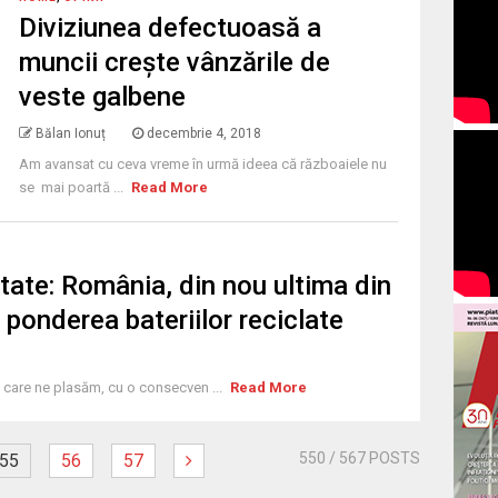
Diviziunea defectuoasă a
muncii creşte vânzările de
veste galbene
Bălan Ionuț
decembrie 4, 2018
Am avansat cu ceva vreme în urmă ideea că războaiele nu
se mai poartă ...
Read More
tate: România, din nou ultima din
 ponderea bateriilor reciclate
8
care ne plasăm, cu o consecven ...
Read More
550
/ 567 POSTS
55
56
57