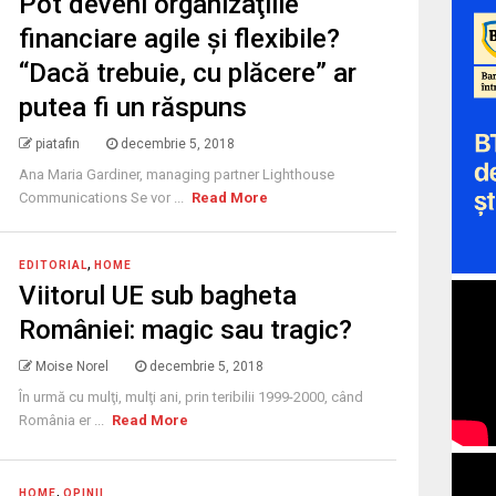
Pot deveni organizaţiile
financiare agile şi flexibile?
“Dacă trebuie, cu plăcere” ar
putea fi un răspuns
piatafin
decembrie 5, 2018
Ana Maria Gardiner, managing partner Lighthouse
Communications Se vor ...
Read More
,
EDITORIAL
HOME
Viitorul UE sub bagheta
României: magic sau tragic?
Moise Norel
decembrie 5, 2018
În urmă cu mulţi, mulţi ani, prin teribilii 1999-2000, când
România er ...
Read More
,
HOME
OPINII