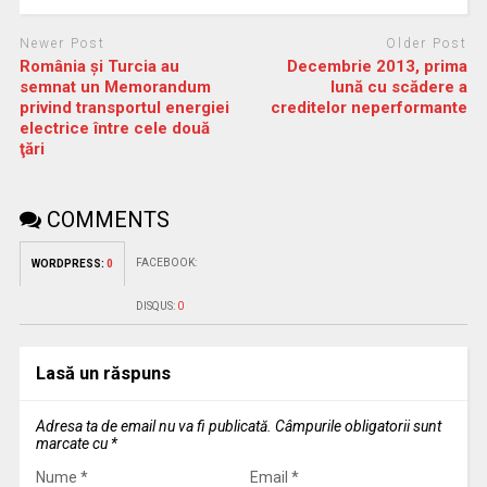
Newer Post
Older Post
România şi Turcia au
Decembrie 2013, prima
semnat un Memorandum
lună cu scădere a
privind transportul energiei
creditelor neperformante
electrice între cele două
ţări
COMMENTS
FACEBOOK:
WORDPRESS:
0
DISQUS:
0
Lasă un răspuns
Adresa ta de email nu va fi publicată.
Câmpurile obligatorii sunt
marcate cu
*
Nume
*
Email
*