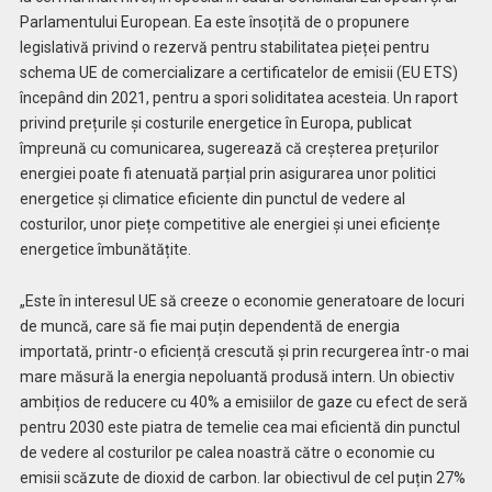
Parlamentului European. Ea este însoțită de o propunere
legislativă privind o rezervă pentru stabilitatea pieței pentru
schema UE de comercializare a certificatelor de emisii (EU ETS)
începând din 2021, pentru a spori soliditatea acesteia. Un raport
privind prețurile și costurile energetice în Europa, publicat
împreună cu comunicarea, sugerează că creșterea prețurilor
energiei poate fi atenuată parțial prin asigurarea unor politici
energetice și climatice eficiente din punctul de vedere al
costurilor, unor piețe competitive ale energiei și unei eficiențe
energetice îmbunătățite.
„Este în interesul UE să creeze o economie generatoare de locuri
de muncă, care să fie mai puțin dependentă de energia
importată, printr-o eficiență crescută și prin recurgerea într-o mai
mare măsură la energia nepoluantă produsă intern. Un obiectiv
ambițios de reducere cu 40% a emisiilor de gaze cu efect de seră
pentru 2030 este piatra de temelie cea mai eficientă din punctul
de vedere al costurilor pe calea noastră către o economie cu
emisii scăzute de dioxid de carbon. Iar obiectivul de cel puțin 27%