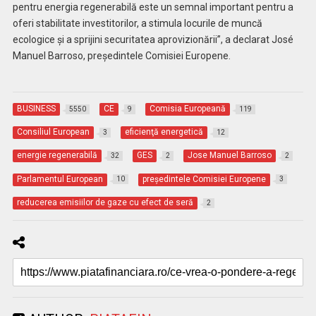
pentru energia regenerabilă este un semnal important pentru a
oferi stabilitate investitorilor, a stimula locurile de muncă
ecologice și a sprijini securitatea aprovizionării”, a declarat José
Manuel Barroso, președintele Comisiei Europene.
BUSINESS
CE
Comisia Europeană
5550
9
119
Consiliul European
eficienţă energetică
3
12
energie regenerabilă
GES
Jose Manuel Barroso
32
2
2
Parlamentul European
preşedintele Comisiei Europene
10
3
reducerea emisiilor de gaze cu efect de seră
2