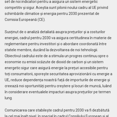
set de noi indicatori pentru a asigura un sistem energetic
competitiv și sigur. Aceștia sunt pilonii noului cadru al UE privind
schimbările climatice și energia pentru 2030 prezentat de
Comisia Europeană (CE).
Susținut de o analiză detaliată asupra prețurilor și a costurilor
energiei, cadrul pentru 2030 va asigura certitudinea în materie de
reglementare pentru investitori și o abordare coordonată între
statele membre, ducând la dezvoltarea de noi tehnologii.
Obiectivul cadrului este de a stimula un progres continuu spre o
economie cu emisii scăzute de dioxid de carbon și un sistem
energetic sigur care asigură energie la prețuri accesibile pentru
toți consumatorii, sporește securitatea aprovizionării cu energie a
UE, reduce dependența noastră față de importurile de energie și
creează noi oportunități pentru creștere și locuri de muncă, luând
în considerare eventualele impacturi asupra prețurilor pe termen
lung.
Comunicarea care stabilește cadrul pentru 2030 va fi dezbătută
la cel mai înalt nivel, în special în cadrul Consiliului European și al