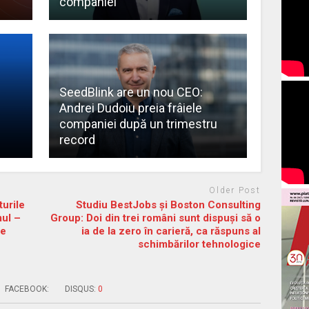
companiei
SeedBlink are un nou CEO:
Andrei Dudoiu preia frâiele
companiei după un trimestru
record
Older Post
urile
Studiu BestJobs și Boston Consulting
mul –
Group: Doi din trei români sunt dispuși să o
de
ia de la zero în carieră, ca răspuns al
schimbărilor tehnologice
FACEBOOK:
DISQUS:
0