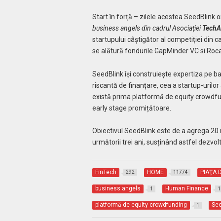
Start în forță – zilele acestea SeedBlink 
business angels din cadrul Asociației
TechA
startupului câștigător al competiției din c
se alătură fondurile GapMinder VC si Roc
SeedBlink își construiește expertiza pe ba
riscantă de finanțare, cea a startup-urilor
există prima platformă de equity crowdfun
early stage promițătoare.
Obiectivul SeedBlink este de a agrega 20 
următorii trei ani, susținând astfel dezvo
FinTech
HOME
PIAŢA 
292
11774
business angels
Human Finance
1
1
platformă de equity crowdfunding
See
1