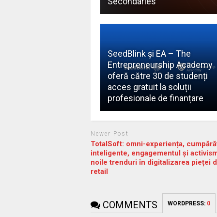
Secondaries
SeedBlink și EA – The
Entrepreneurship Academy
oferă către 30 de studenți
acces gratuit la soluții
profesionale de finanțare
Newer Post
TotalSoft: omni-experiența, cumpărăt
inteligente, engagementul și activis
noile trenduri în digitalizarea pieței 
retail
COMMENTS
WORDPRESS:
0