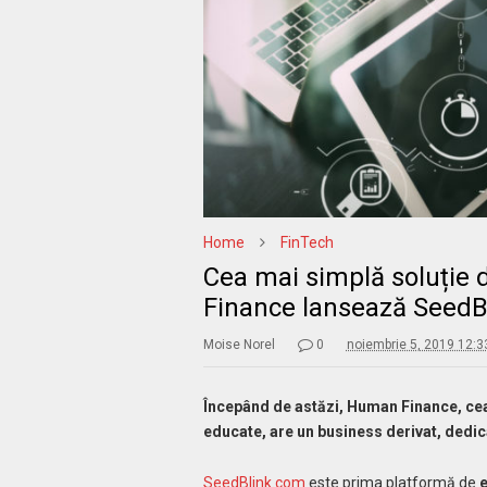
Home
FinTech
Cea mai simplă soluție d
Finance lansează SeedB
Moise Norel
0
noiembrie 5, 2019 12:
Începând de astăzi, Human Finance, cea
educate, are un business derivat, dedica
SeedBlink.com
este prima platformă de
e