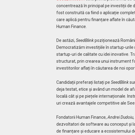
concentrează în principal pe investiții de 
fost construită ca fiind o aplicație complet
care aplică pentru finanțare aflate în căuta
Human Finance.
De astăzi,
SeedBlink
poziționează România 
Democratizăm investițiile în startup-urile 
startup-uri de calitate cu idei inovative.
structurat, prin crearea unui instrument 
investitorilor aflați în căutarea de noi opo
Candidații preferați listați pe
SeedBlink
sun
deja testat, etice și având un model de afa
locală cât și pe piețele internaționale. In
uri crează avantajele competitive ale Seed
Fondatorii Human Finance,
Andrei Dudoiu
,
dezvoltatori de software au conceput și l
de finanțare și educare a ecosistemului de