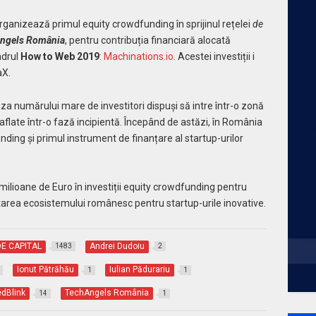
organizează primul equity crowdfunding în sprijinul rețelei
de
ngels România
, pentru contribuția financiară alocată
adrul
How to Web 2019
:
Machinations.io
. Acestei investiții i
aX.
za numărului mare de investitori dispuși să intre într-o zonă
 aflate într-o fază incipientă. Începând de astăzi, în România
ding și primul instrument de finanțare al startup-urilor
milioane de Euro în investiții equity crowdfunding pentru
ltarea ecosistemului românesc pentru startup-urile inovative.
DE CAPITAL
Andrei Dudoiu
1483
2
Ionut Pătrăhău
Iulian Pădurariu
1
1
dBlink
TechAngels România
14
1