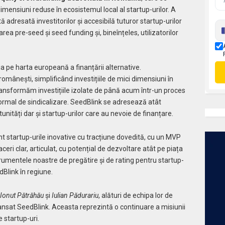
dimensiuni reduse în ecosistemul local al startup-urilor. A
ă adresată investitorilor și accesibilă tuturor startup-urilor
rea pre-seed și seed funding și, bineînțeles, utilizatorilor
pe harta europeană a finanțării alternative.
românești, simplificând investițiile de mici dimensiuni în
 Transformăm investițiile izolate de până acum într-un proces
formal de sindicalizare. SeedBlink se adresează atât
rtunități dar și startup-urilor care au nevoie de finanțare.
t startup-urile inovative cu tracțiune dovedită, cu un MVP
ceri clar, articulat, cu potențial de dezvoltare atât pe piața
strumentele noastre de pregătire și de rating pentru startup-
Blink în regiune.
Ionut Pătrăhău
și
Iulian Pădurariu
, alături de echipa lor de
ansat SeedBlink. Aceasta reprezintă o continuare a misiunii
 startup-uri.