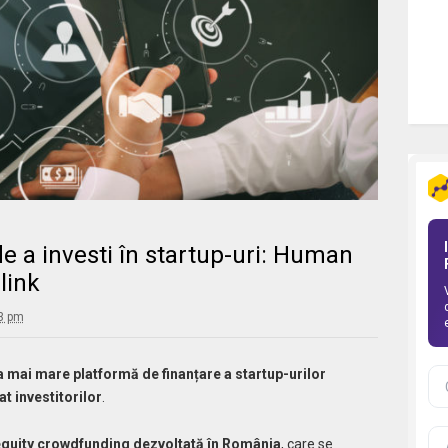
e a investi în startup-uri: Human
link
33 pm
 mai mare platformă de finanțare a startup-urilor
t investitorilor
.
quity crowdfunding dezvoltată în România
, care se