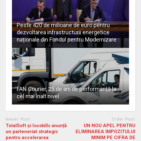
Peste 420 de milioane de euro pentru
dezvoltarea infrastructurii energetice
naționale din Fondul pentru Modernizare
FAN Courier, 25 de ani de performanță la
cel mai înalt nivel
Newer Post
Older Post
TotalSoft și Isoskills anunță
UN NOU APEL PENTRU
un parteneriat strategic
ELIMINAREA IMPOZITULUI
pentru accelerarea
MINIM PE CIFRA DE