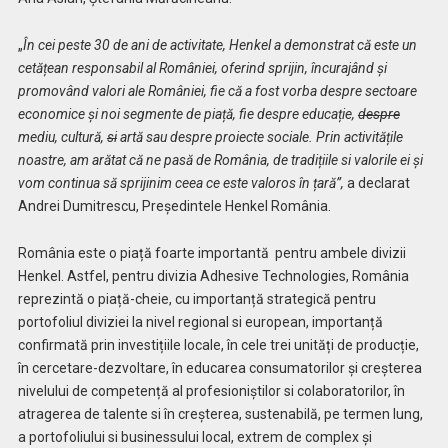
„
În cei peste 30 de ani de activitate, Henkel a demonstrat că este un
cetățean responsabil al României, oferind sprijin, încurajând și
promovând valori ale României, fie că a fost vorba despre sectoare
economice și noi segmente de piață, fie despre educație,
despre
mediu, cultură,
si
artă sau despre proiecte sociale. Prin activitățile
noastre, am arătat că ne pasă de România, de tradițiile si valorile ei și
vom continua să sprijinim ceea ce este valoros în țară”,
a declarat
Andrei Dumitrescu, Președintele Henkel România.
România este o piață foarte importantă pentru ambele divizii
Henkel. Astfel, pentru divizia Adhesive Technologies, România
reprezintă o piață-cheie, cu importanță strategică pentru
portofoliul diviziei la nivel regional si european, importanță
confirmată prin investițiile locale, în cele trei unități de producție,
în cercetare-dezvoltare, în educarea consumatorilor și creșterea
nivelului de competență al profesioniștilor si colaboratorilor, în
atragerea de talente si în creșterea, sustenabilă, pe termen lung,
a portofoliului si businessului local, extrem de complex și