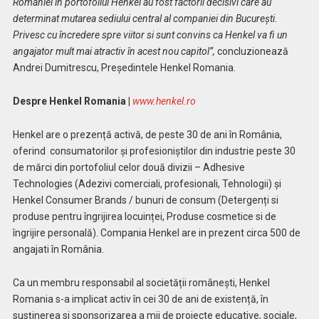
României în portofoliul Henkel au fost factorii decisivi care au
determinat mutarea sediului central al companiei din București.
Privesc cu încredere spre viitor si sunt convins ca Henkel va fi un
angajator mult mai atractiv în acest nou capitol”,
concluzionează
Andrei Dumitrescu, Președintele Henkel Romania.
Despre Henkel Romania |
www.henkel.ro
Henkel are o prezență activă, de peste 30 de ani în România,
oferind consumatorilor și profesioniștilor din industrie peste 30
de mărci din portofoliul celor două divizii – Adhesive
Technologies (Adezivi comerciali, profesionali, Tehnologii) și
Henkel Consumer Brands / bunuri de consum (Detergenți si
produse pentru îngrijirea locuinței, Produse cosmetice si de
îngrijire personală). Compania Henkel are in prezent circa 500 de
angajati în România.
Ca un membru responsabil al societății românești, Henkel
Romania s-a implicat activ în cei 30 de ani de existență, în
susținerea si sponsorizarea a mii de proiecte educative, sociale,