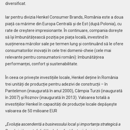
diversificat.
Iar pentru divizia Henkel Consumer Brands, România este a doua
piață ca mărime din Europa Centrală și de Est (după Polonia), cu
rate de creștere impresionante. În continuare, compania dorește
să își îmbunătățească poziția pe piața locală, investind în
susținerea mărcilor sale pe termen lung și continuând să le ofere
consumatorilor inovații în cele trei domenii-cheie (cele mai
relevante pentru consumatorii români): îmbunătățirea
performanței, confort și sustenabilitate.
În ceea ce privește investițiile locale, Henkel deține în România
trei unități de producție pentru adezivi de construcții – în
Pantelimon (inaugurată în anul 2000), Câmpia Turzii (inaugurată
în 2007) și Roznov (inaugurată în 2013). Valoarea totală a
investițiilor Henkel în capacități de producție locale depășește
valoarea de 50 milioane EUR
„
Evoluția ascendentă a businessului local și importanța strategică a