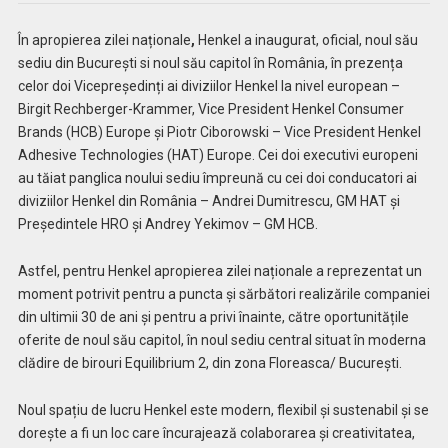
În apropierea zilei naționale
,
Henkel a inaugurat, oficial, noul său
sediu din București si noul său capitol în România, în prezența
celor doi Vicepreședinți ai diviziilor Henkel la nivel european –
Birgit Rechberger-Krammer, Vice President Henkel Consumer
Brands (HCB) Europe și Piotr Ciborowski – Vice President Henkel
Adhesive Technologies (HAT) Europe. Cei doi executivi europeni
au tăiat panglica noului sediu împreună cu cei doi conducatori ai
diviziilor Henkel din România – Andrei Dumitrescu, GM HAT și
Președintele HRO și Andrey Yekimov – GM HCB.
Astfel, pentru Henkel apropierea zilei naționale a reprezentat un
moment potrivit pentru a puncta și sărbători realizările companiei
din ultimii 30 de ani și pentru a privi înainte, către oportunitățile
oferite de noul său capitol, în noul sediu central situat în moderna
clădire de birouri Equilibrium 2, din zona Floreasca/ București.
Noul spațiu de lucru Henkel este modern, flexibil și sustenabil și se
dorește a fi un loc care încurajează colaborarea și creativitatea,