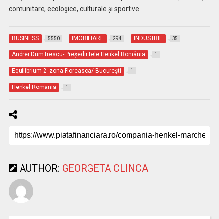
comunitare, ecologice, culturale și sportive.
BUSINESS
IMOBILIARE
INDUSTRIE
5550
294
35
Andrei Dumitrescu- Președintele Henkel România
1
Equilibrium 2- zona Floreasca/ București
1
Henkel Romania
1
AUTHOR:
GEORGETA CLINCA