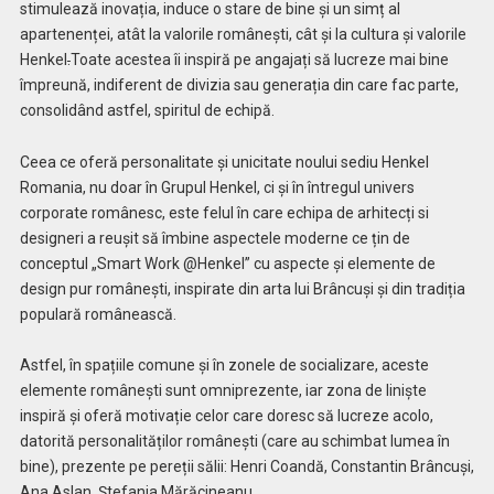
stimulează inovația, induce o stare de bine și un simț al
apartenenței, atât la valorile românești, cât și la cultura și valorile
Henkel
.
Toate acestea îi inspiră pe angajați să lucreze mai bine
împreună, indiferent de divizia sau generația din care fac parte,
consolidând astfel, spiritul de echipă.
Ceea ce oferă personalitate și unicitate noului sediu Henkel
Romania, nu doar în Grupul Henkel, ci și în întregul univers
corporate românesc, este felul în care echipa de arhitecți si
designeri a reușit să îmbine aspectele moderne ce țin de
conceptul „Smart Work @Henkel” cu aspecte și elemente de
design pur românești, inspirate din arta lui Brâncuși și din tradiția
populară românească.
Astfel, în spațiile comune și în zonele de socializare, aceste
elemente românești sunt omniprezente, iar zona de liniște
inspiră și oferă motivație celor care doresc să lucreze acolo,
datorită personalităților românești (care au schimbat lumea în
bine), prezente pe pereții sălii: Henri Coandă, Constantin Brâncuși,
Ana Aslan, Ștefania Mărăcineanu.