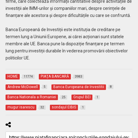
firme, care colectează informații cantitative despre activitățile de
investiții ale IMM-urilor și companiilor mari, despre cerințele de
finanțare ale acestora și despre dificultățile cu care se confruntă.
Banca Europeană de Investiții este instituția de creditare pe
termen lung a Uniunii Europene, ai cărei acționari sunt statele
membre ale UE. Banca pune la dispoziție finanțare pe termen
lung pentru investiții durabile în vederea promovării obiectivelor
politicilor UE.
HOME
PIAŢA BANCARĂ
11774
3983
Andrew McDowell
Banca Europeana de Investitii
5
8
Banca Nationala a Romaniei
Grupul BEI
25
1
mugur isarescu
sondajul EIBIS
32
1