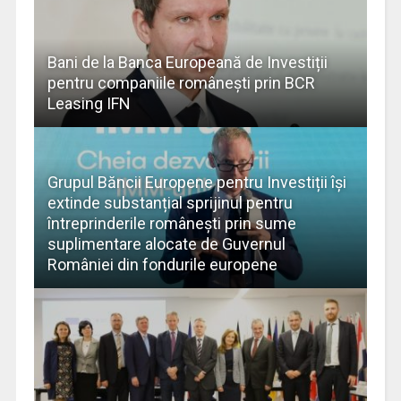
Bani de la Banca Europeană de Investiții
pentru companiile româneşti prin BCR
Leasing IFN
Grupul Băncii Europene pentru Investiții își
extinde substanțial sprijinul pentru
întreprinderile românești prin sume
suplimentare alocate de Guvernul
României din fondurile europene