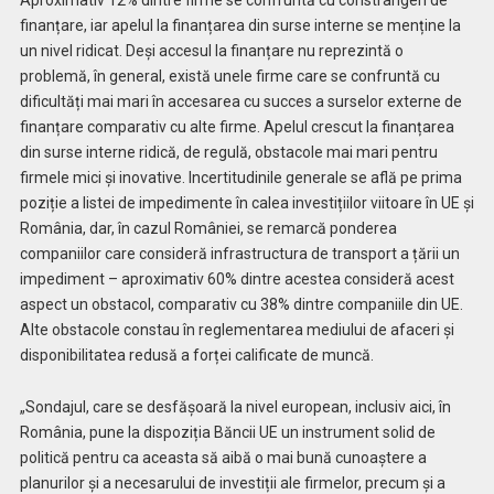
Aproximativ 12% dintre firme se confruntă cu constrângeri de
finanțare, iar apelul la finanțarea din surse interne se menține la
un nivel ridicat. Deși accesul la finanțare nu reprezintă o
problemă, în general, există unele firme care se confruntă cu
dificultăți mai mari în accesarea cu succes a surselor externe de
finanțare comparativ cu alte firme. Apelul crescut la finanțarea
din surse interne ridică, de regulă, obstacole mai mari pentru
firmele mici și inovative. Incertitudinile generale se află pe prima
poziție a listei de impedimente în calea investițiilor viitoare în UE și
România, dar, în cazul României, se remarcă ponderea
companiilor care consideră infrastructura de transport a țării un
impediment – aproximativ 60% dintre acestea consideră acest
aspect un obstacol, comparativ cu 38% dintre companiile din UE.
Alte obstacole constau în reglementarea mediului de afaceri și
disponibilitatea redusă a forței calificate de muncă.
„Sondajul, care se desfășoară la nivel european, inclusiv aici, în
România, pune la dispoziția Băncii UE un instrument solid de
politică pentru ca aceasta să aibă o mai bună cunoaștere a
planurilor și a necesarului de investiții ale firmelor, precum și a