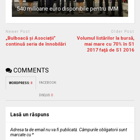
540 milioane euro disponibile pentru IMM
Newer Post
Older Post
„Bulboacă și Asociații”
Volumul listărilor la bursă,
continuă seria de înnobilări
mai mare cu 70% în S1
2017 faţă de S1 2016
COMMENTS
FACEBOOK:
WORDPRESS:
0
DISQUS:
0
Lasă un răspuns
Adresa ta de email nu va fi publicată.
Câmpurile obligatorii sunt
marcate cu
*