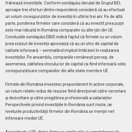
frânează investițiile. Conform sondajului derulat de Grupul BEI,
aproape trei sferturi dintre respondenți consideră că au efectuat
un volum corespunzător de investiții în ultimii trei ani. Pe de altă
parte, ponderea firmelor care consideră că au investit prea puțin
este mai ridicată în România comparativ cu alte țări din UE.
Concluziile sondajului EIBIS indică faptul că firmele cu un volum
prea scăzut de investiții apreciază că au un stoc de capital de
calitate inferioară – semnalând implicit întârzieri în realizarea
investițiilor. Pe ansamblu, companiile românești percep, de
asemenea, calitatea stocului lor de capital ca fiind inferioară celei
corespunzătoare companiilor din alte state membre UE.
Firmele din România investesc preponderent în active corporale,
un volum relativ redus de resurse fiind direcționat către cercetare
și dezvoltare și către pregătirea profesională a salariaților.
Perspectivele privind investițiile în România sunt mixte, iar
nivelurile productivității firmelor din România se mențin net
inferioare mediei UE.