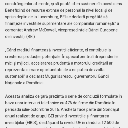
constrângerilor aferente, și să poată oferi susținere în acest sens.
Beneficiind de resurse extinse de personal la nivel local și de
sprijin deplin de la Luxemburg, BEI se declară pregătită să
finanțeze investițiile suplimentare ale companiilor românești.” a
comentat Andrew McDowell, vicepreședintele Băncii Europene
de Investiții (BEI).
„Când creditul finanțează investiții eficiente, el contribuie la
creșterea producției potențiale. În special pentru întreprinderile
mici și mijlocii, accelerarea prudentă a motorului creditării ar
reprezenta o mare oportunitate de a ne putea dezvolta
sustenabil” a declarat Mugur Isărescu, guvernatorul Băncii
Naţionale a României.
Această analiză de țară prezintă o serie de concluzii formulate în
baza unor interviuri telefonice cu 476 de firme din România în
perioada iulie-octombrie 2016. Ancheta face parte din Sondajul
anual realizat de grupul BEI privind investițiile și finanțarea
investițiilor (EIBIS), desfășurat la nivelul UE în rândul a 12.500 de