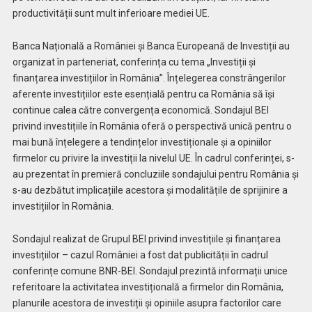
productivității sunt mult inferioare mediei UE.
Banca Națională a României și Banca Europeană de Investiții au
organizat în parteneriat, conferința cu tema „Investiții și
finanțarea investițiilor în România”. Înțelegerea constrângerilor
aferente investițiilor este esențială pentru ca România să își
continue calea către convergența economică. Sondajul BEI
privind investițiile în România oferă o perspectivă unică pentru o
mai bună înțelegere a tendințelor investiționale și a opiniilor
firmelor cu privire la investiții la nivelul UE. În cadrul conferinței, s-
au prezentat în premieră concluziile sondajului pentru România și
s-au dezbătut implicațiile acestora și modalitățile de sprijinire a
investițiilor în România.
Sondajul realizat de Grupul BEI privind investițiile și finanțarea
investițiilor – cazul României a fost dat publicității în cadrul
conferințe comune BNR-BEI. Sondajul prezintă informații unice
referitoare la activitatea investițională a firmelor din România,
planurile acestora de investiții și opiniile asupra factorilor care