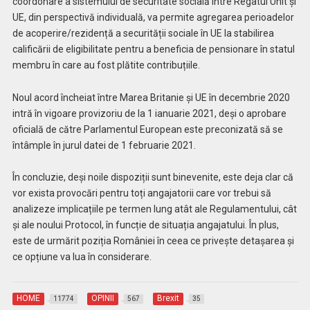
coordonare a sistemului de securitate socială între Regatul Unit și
UE, din perspectivă individuală, va permite agregarea perioadelor
de acoperire/rezidență a securității sociale în UE la stabilirea
calificării de eligibilitate pentru a beneficia de pensionare în statul
membru în care au fost plătite contribuțiile.
Noul acord încheiat între Marea Britanie și UE în decembrie 2020
intră în vigoare provizoriu de la 1 ianuarie 2021, deși o aprobare
oficială de către Parlamentul European este preconizată să se
întâmple în jurul datei de 1 februarie 2021.
În concluzie, deși noile dispoziții sunt binevenite, este deja clar că
vor exista provocări pentru toți angajatorii care vor trebui să
analizeze implicațiile pe termen lung atât ale Regulamentului, cât
și ale noului Protocol, în funcție de situația angajatului. În plus,
este de urmărit poziția României în ceea ce privește detașarea și
ce opțiune va lua în considerare.
HOME
OPINII
Brexit
11774
567
35