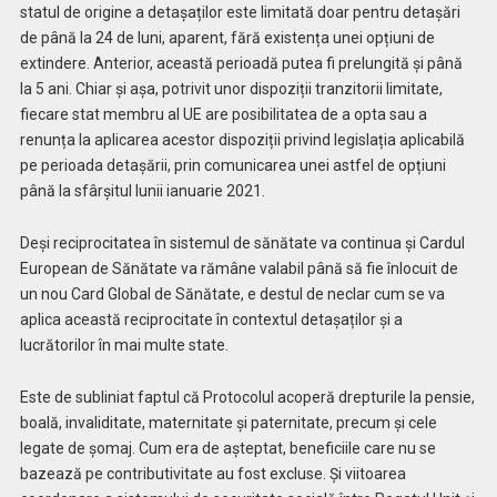
statul de origine a detașaților este limitată doar pentru detașări
de până la 24 de luni, aparent, fără existența unei opțiuni de
extindere. Anterior, această perioadă putea fi prelungită și până
la 5 ani. Chiar și așa, potrivit unor dispoziții tranzitorii limitate,
fiecare stat membru al UE are posibilitatea de a opta sau a
renunța la aplicarea acestor dispoziții privind legislația aplicabilă
pe perioada detașării, prin comunicarea unei astfel de opțiuni
până la sfârșitul lunii ianuarie 2021.
Deși reciprocitatea în sistemul de sănătate va continua și Cardul
European de Sănătate va rămâne valabil până să fie înlocuit de
un nou Card Global de Sănătate, e destul de neclar cum se va
aplica această reciprocitate în contextul detașaților și a
lucrătorilor în mai multe state.
Este de subliniat faptul că Protocolul acoperă drepturile la pensie,
boală, invaliditate, maternitate și paternitate, precum și cele
legate de șomaj. Cum era de așteptat, beneficiile care nu se
bazează pe contributivitate au fost excluse. Și viitoarea