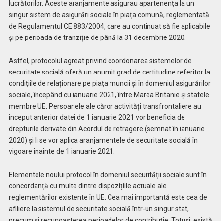
lucrătorilor. Aceste aranjamente asigurau apartenența la un
singur sistem de asigurări sociale în piața comună, reglementată
de Regulamentul CE 883/2004, care au continuat să fie aplicabile
și pe perioada de tranziție de până la 31 decembrie 2020.
Astfel, protocolul agreat privind coordonarea sistemelor de
securitate socială oferă un anumit grad de certitudine referitor la
condițiile de relaționare pe piața muncii și în domeniul asigurărilor
sociale, începând cu ianuarie 2021, între Marea Britanie și statele
membre UE. Persoanele ale căror activități transfrontaliere au
început anterior datei de 1 ianuarie 2021 vor beneficia de
drepturile derivate din Acordul de retragere (semnat în ianuarie
2020) și li se vor aplica aranjamentele de securitate socială în
vigoare înainte de 1 ianuarie 2021.
Elementele noului protocol în domeniul securității sociale sunt în
concordanță cu multe dintre dispozițiile actuale ale
reglementărilor existente în UE. Cea mai importantă este cea de
afiliere la sistemul de securitate socială într-un singur stat,
precum și recunoașterea perioadelor de contribuție. Totuși, există