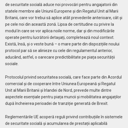
de securitate socială aduce noi provocări pentru angajatorii din
statele membre ale Uniunii Europene și din Regatul Unit al Marii
Britanii, care vor trebui să aplice atât prevederile anterioare, cât și
pe cele noi din această zonă. Lipsa de certitudine cu privire la
modul în care se vor aplica noile norme, dar și din modificările
operate pentru lucrătorii detașați, completează noul context.
Există, însă, și o veste bună – o mare parte din dispozițiile noului
protocol par să se alinieze cu cele din regulamentul anterior,
aducând, astfel, o oarecare predictibilitate pe piața securității
sociale.
Protocolul privind securitatea socială, care face parte din Acordul
comercial și de cooperare între Uniunea Europeană și Regatul
Unit al Marii Britanii și Irlandei de Nord, prevede multe dintre
aspectele esențiale pentru piața muncii și mobilitatea angajaților
după încheierea perioadei de tranziție generată de Brexit.
Reglementările UE acoperă reguli privind contribuțiile în sistemele
de securitate socială și acumularea de prestații aplicabilă