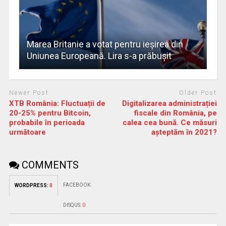
Marea Britanie a votat pentru ieşirea din
Uniunea Europeană. Lira s-a prăbuşit
Newer Post
Older Post
XTB România: Fluctuații de
Digitalizarea administrației
20-25% pentru Bitcoin,
fiscale din România, pe
probabile în perioada
calea cea bună. Ce măsuri
următoare
așteptăm în 2021?
COMMENTS
FACEBOOK:
WORDPRESS:
0
DISQUS:
0