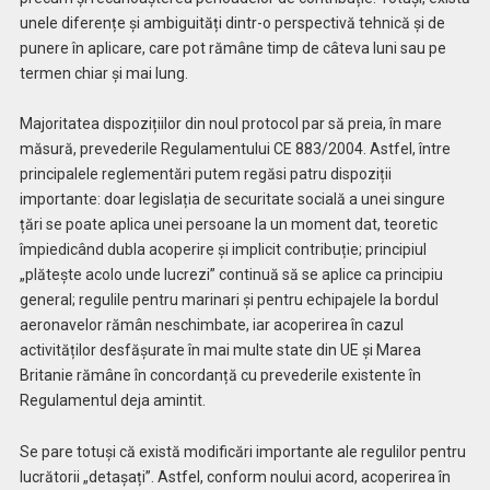
unele diferențe și ambiguități dintr-o perspectivă tehnică și de
punere în aplicare, care pot rămâne timp de câteva luni sau pe
termen chiar și mai lung.
Majoritatea dispozițiilor din noul protocol par să preia, în mare
măsură, prevederile Regulamentului CE 883/2004. Astfel, între
principalele reglementări putem regăsi patru dispoziții
importante: doar legislația de securitate socială a unei singure
țări se poate aplica unei persoane la un moment dat, teoretic
împiedicând dubla acoperire și implicit contribuție; principiul
„plătește acolo unde lucrezi” continuă să se aplice ca principiu
general; regulile pentru marinari și pentru echipajele la bordul
aeronavelor rămân neschimbate, iar acoperirea în cazul
activităților desfășurate în mai multe state din UE și Marea
Britanie rămâne în concordanță cu prevederile existente în
Regulamentul deja amintit.
Se pare totuși că există modificări importante ale regulilor pentru
lucrătorii „detașați”. Astfel, conform noului acord, acoperirea în