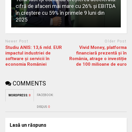
cifră de afaceri mai mare cu 26% și EBITDA
în creștere cu 59% în primele 9 luni din
2025
Newer Post
Older Post
Studiu ANIS: 13,6 mld. EUR
Vivid Money, platforma
impactul industriei de
financiară prezentă și în
software și servicii în
România, atrage o investiție
economia României
de 100 milioane de euro
COMMENTS
FACEBOOK:
WORDPRESS:
0
DISQUS:
0
Lasă un răspuns