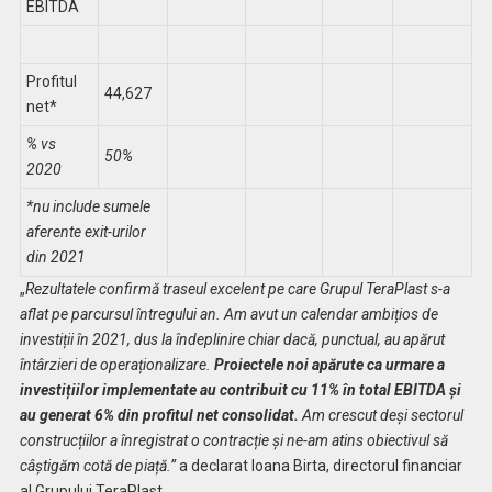
EBITDA
Profitul
44,627
net*
% vs
50%
2020
*nu include sumele
aferente exit-urilor
din 2021
„
Rezultatele confirmă traseul excelent pe care Grupul TeraPlast s-a
aflat pe parcursul întregului an. Am avut un
calendar ambițios de
investiții în 2021, dus la îndeplinire chiar dacă, punctual, au apărut
întârzieri de operaționalizare.
P
roiectele noi apărute ca urmare a
investițiilor implementate au contribuit cu 11% în total EBITDA și
au generat 6% din profitul net consolidat.
Am crescut deși sectorul
construcțiilor a înregistrat o contracție și ne-am atins obiectivul să
câștigăm cotă de piață.”
a declarat Ioana Birta, directorul financiar
al Grupului TeraPlast.