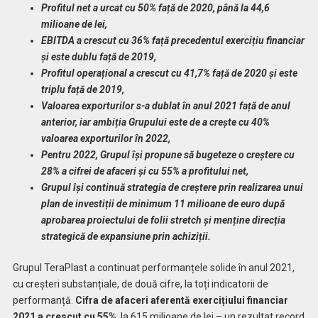
Profitul net a urcat cu 50% față de 2020, până la 44,6
milioane de lei,
EBITDA a crescut cu 36% față precedentul exercițiu financiar
și este dublu față de 2019,
Profitul operațional a crescut cu 41,7% față de 2020 și este
triplu față de 2019,
Valoarea exporturilor s-a dublat în anul 2021 față de anul
anterior, iar ambiția Grupului este de a crește cu 40%
valoarea exporturilor în 2022,
Pentru 2022, Grupul își propune să bugeteze o creștere cu
28% a cifrei de afaceri și cu 55% a profitului net,
Grupul își continuă strategia de creștere prin realizarea unui
plan de investiții de minimum 11 milioane de euro după
aprobarea proiectului de folii stretch și menține direcția
strategică de expansiune prin achiziții.
Grupul TeraPlast a continuat performanțele solide în anul 2021,
cu creșteri substanțiale, de două cifre, la toți indicatorii de
performanță.
Cifra de afaceri aferentă exercițiului financiar
2021 a crescut cu 55%
, la 615 milioane de lei – un rezultat record