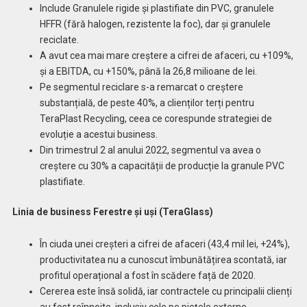
Include Granulele rigide și plastifiate din PVC, granulele
HFFR (fără halogen, rezistente la foc), dar și granulele
reciclate.
A avut cea mai mare creștere a cifrei de afaceri, cu +109%,
și a EBITDA, cu +150%, până la 26,8 milioane de lei.
Pe segmentul reciclare s-a remarcat o creștere
substanțială, de peste 40%, a clienților terți pentru
TeraPlast Recycling, ceea ce corespunde strategiei de
evoluție a acestui business.
Din trimestrul 2 al anului 2022, segmentul va avea o
creștere cu 30% a capacității de producție la granule PVC
plastifiate.
Linia de business Ferestre și uși (TeraGlass)
În ciuda unei creșteri a cifrei de afaceri (43,4 mil lei, +24%),
productivitatea nu a cunoscut îmbunătățirea scontată, iar
profitul operațional a fost în scădere față de 2020.
Cererea este însă solidă, iar contractele cu principalii clienți
au fost reînnoite, inclusiv cele pe piețele externe.