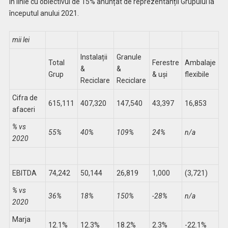
în linie cu obiectivul de 15% anunțat de reprezentanții Grupului la
începutul anului 2021.
mii lei
Instalații
Granule
Total
Ferestre
Ambalaje
&
&
Grup
& uși
flexibile
Reciclare
Reciclare
Cifra de
615,111
407,320
147,540
43,397
16,853
afaceri
% vs
55%
40%
109%
24%
n/a
2020
EBITDA
74,242
50,144
26,819
1,000
(3,721)
% vs
36%
18%
150%
-28%
n/a
2020
Marja
12.1%
12.3%
18.2%
2.3%
-22.1%