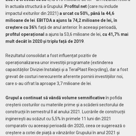
în actuala structură a Grupului.
Profitul net
(care nu include
impactul exiturilor din 2021)
a urcat cu 50%, până la 44,6
milioane de lei
.
EBITDA a ajuns la 74,2 milioane de lei, în
creștere cu 36%
față de anul anterior. În aceeași perioadă,
profitul operațional
a ajuns la 53,6 milioane de lei,
cu 41,7% mai
mult decât în 2020 și triplu față de 2019
.
Rezultatul consolidat a fost influențat pozitiv de
operaționalizarea unor investiții programate (extinderea
capacităților Diviziei Instalații și a TeraPlast Recycling), dar a fost
grevat de costuri nerecurente aferente pornirii investițiilor noi,
care s-au cifrat la aproape 3,7 milioane de lei.
Grupul a continuat să vândă volume semnificative
în pofida
creșterii costurilor cu materiile prime și a scăderii sectorului de
construcții în semestrul II al anului 2021. Lucrările de construcții
inginerești au scăzut cu 5,5% în primele 11 luni din 2021
comparativ cu aceeași perioadă din 2020, ceea ce sugerează o
creștere a cotei de piață a vânzărilor Grupului în anul 2021 și