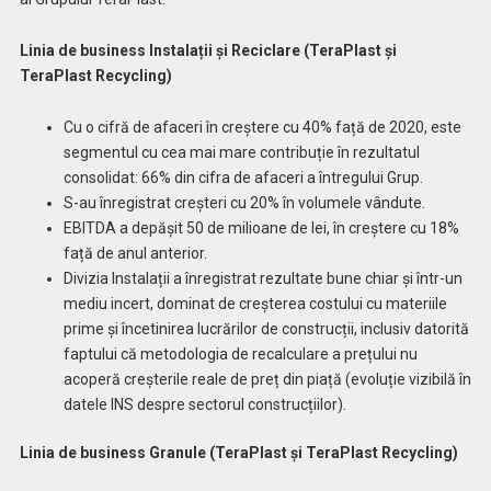
Linia de business Instalații și Reciclare (TeraPlast și
TeraPlast Recycling)
Cu o cifră de afaceri în creștere cu 40% față de 2020, este
segmentul cu cea mai mare contribuție în rezultatul
consolidat: 66% din cifra de afaceri a întregului Grup.
S-au înregistrat creșteri cu 20% în volumele vândute.
EBITDA a depășit 50 de milioane de lei, în creștere cu 18%
față de anul anterior.
Divizia Instalații a înregistrat rezultate bune chiar și într-un
mediu incert, dominat de creșterea costului cu materiile
prime și încetinirea lucrărilor de construcții, inclusiv datorită
faptului că metodologia de recalculare a prețului nu
acoperă creșterile reale de preț din piață (evoluție vizibilă în
datele INS despre sectorul construcțiilor).
Linia de business Granule (TeraPlast și TeraPlast Recycling)