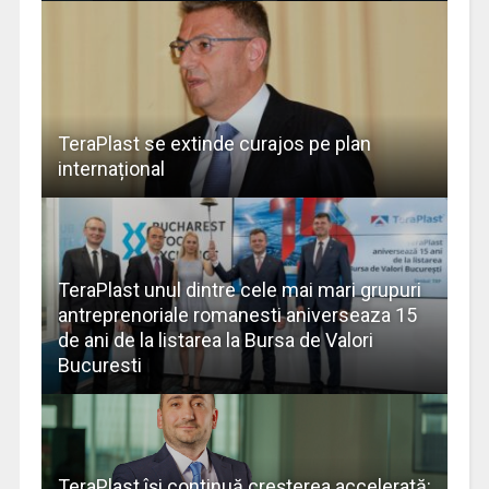
TeraPlast se extinde curajos pe plan
internațional
TeraPlast unul dintre cele mai mari grupuri
antreprenoriale romanesti aniverseaza 15
de ani de la listarea la Bursa de Valori
Bucuresti
TeraPlast își continuă creșterea accelerată: