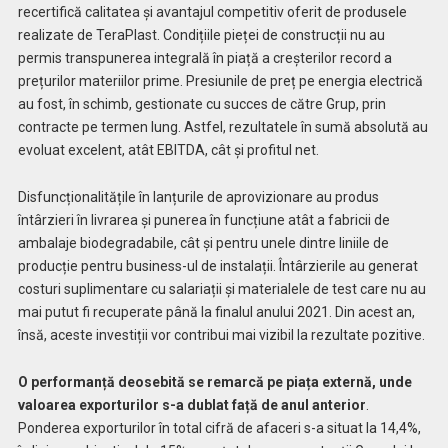
recertifică calitatea și avantajul competitiv oferit de produsele
realizate de TeraPlast. Condițiile pieței de construcții nu au
permis transpunerea integrală în piață a creșterilor record a
prețurilor materiilor prime. Presiunile de preț pe energia electrică
au fost, în schimb, gestionate cu succes de către Grup, prin
contracte pe termen lung. Astfel, rezultatele în sumă absolută au
evoluat excelent, atât EBITDA, cât și profitul net.
Disfuncționalitățile în lanțurile de aprovizionare au produs
întârzieri în livrarea și punerea în funcțiune atât a fabricii de
ambalaje biodegradabile, cât și pentru unele dintre liniile de
producție pentru business-ul de instalații. Întârzierile au generat
costuri suplimentare cu salariații și materialele de test care nu au
mai putut fi recuperate până la finalul anului 2021. Din acest an,
însă, aceste investiții vor contribui mai vizibil la rezultate pozitive.
O performanță deosebită se remarcă pe piața externă, unde
valoarea exporturilor s-a dublat față de anul anterior
.
Ponderea exporturilor în total cifră de afaceri s-a situat la 14,4%,