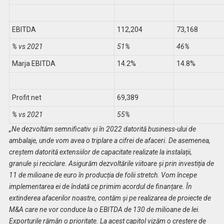
EBITDA
112,204
73,168
% vs 2021
51%
46%
Marja EBITDA
14.2%
14.8%
Profit net
69,389
% vs 2021
55%
„Ne dezvoltăm semnificativ și în 2022 datorită business-ului de
ambalaje, unde vom avea o triplare a cifrei de afaceri. De asemenea,
creștem datorită extensiilor de capacitate realizate la instalații,
granule și reciclare. Asigurăm dezvoltările viitoare și prin investiția de
11 de milioane de euro în producția de folii stretch. Vom începe
implementarea ei de îndată ce primim acordul de finanțare. În
extinderea afacerilor noastre, contăm și pe realizarea de proiecte de
M&A care ne vor conduce la o EBITDA de 130 de milioane de lei.
Exporturile rămân o prioritate. La acest capitol vizăm o creștere de