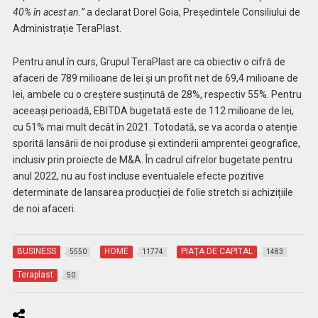
40% în acest an.”
a declarat Dorel Goia, Președintele Consiliului de
Administrație TeraPlast.
Pentru anul în curs, Grupul TeraPlast are ca obiectiv o cifră de
afaceri de 789 milioane de lei și un profit net de 69,4 milioane de
lei, ambele cu o creștere susținută de 28%, respectiv 55%. Pentru
aceeași perioadă, EBITDA bugetată este de 112 milioane de lei,
cu 51% mai mult decât în 2021. Totodată, se va acorda o atenție
sporită lansării de noi produse și extinderii amprentei geografice,
inclusiv prin proiecte de M&A. În cadrul cifrelor bugetate pentru
anul 2022, nu au fost incluse eventualele efecte pozitive
determinate de lansarea producției de folie stretch si achizițiile
de noi afaceri.
BUSINESS
HOME
PIAŢA DE CAPITAL
5550
11774
1483
Teraplast
50