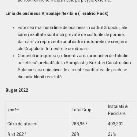
Linia de business Ambalaje flexibile (TeraBio Pack)
Este cea mai nouă linie de business în cadrul Grupului, ale
cărei rezultate sunt încă grevate de costurile de pornire,
dar care va reprezenta unul dintre motoarele de creștere
ale Grupului în trimestrele următoare.
Continuă integrarea și eficientizarea producției de folii din
polietilenă preluată de la Somplast și Brikston Construction
Solutions, cu obiectivul de a crește cantitatea de produse
din polietilenă reciclată.
Buget 2022
Instalatii &
mii lei
Total Grup
Reciclare
Cifra de afaceri
788,967
493,302
% vs 2021
28%
21%