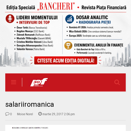
salariiromanica
0
Moise Norel
martie 29, 2017 2:06 pm