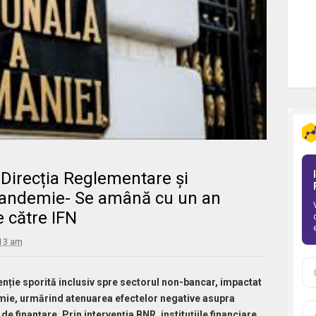
r Direcția Reglementare și
 pandemie- Se amână cu un an
 către IFN
:13 am
enție sporită inclusiv spre sectorul non-bancar, impactat
mie, urmărind atenuarea efectelor negative asupra
 de finanțare. Prin intervenția BNR, instituțiile financiare