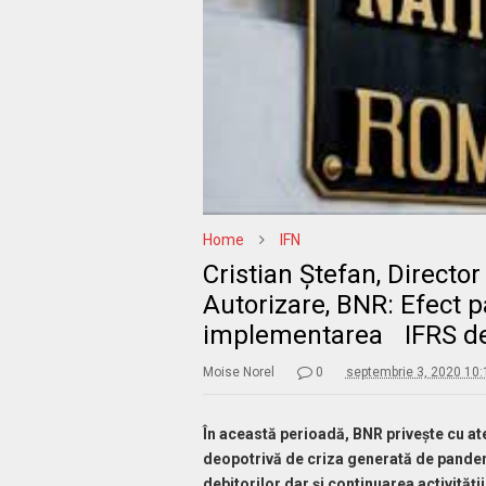
Home
IFN
Cristian Ștefan, Directo
Autorizare, BNR: Efect
implementarea IFRS de
Moise Norel
0
septembrie 3, 2020 10
În această perioadă, BNR privește cu at
deopotrivă de criza generată de pande
debitorilor dar și continuarea activității