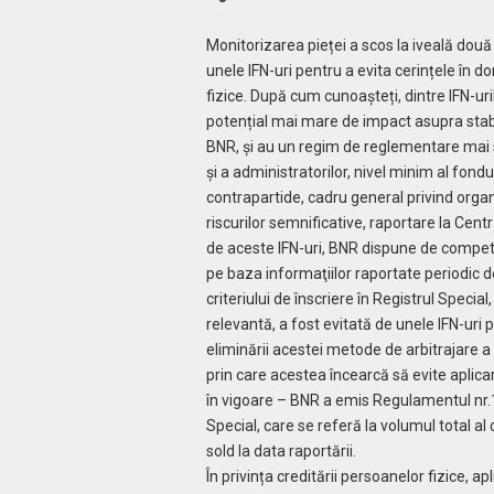
Monitorizarea pieței a scos la iveală două
unele IFN-uri pentru a evita cerințele în 
fizice. După cum cunoașteți, dintre IFN-uri
potențial mai mare de impact asupra stabili
BNR, și au un regim de reglementare mai str
și a administratorilor, nivel minim al fond
contrapartide, cadru general privind organi­
riscurilor semnificative, raportare la Cent
de aceste IFN-uri, BNR dispune de compet
pe baza informaţiilor raportate periodic de 
criteriului de înscriere în Registrul Specia
relevantă, a fost evitată de unele IFN-uri 
eliminării acestei metode de arbitrajare a 
prin care acestea încearcă să evite aplicare
în vigoare – BNR a emis Regulamentul nr.1/2
Special, care se referă la volumul total al
sold la data raportării.
În privința creditării persoanelor fizice, ap