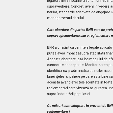
legătură între riscurile creditorilor nebanc
supraveghere. Con­cret, avem în vedere asp
narilor, stan­darde adecvate de angajare și
mana­gementul riscului.
Care abordare din partea BNR este de prefer
supra-reglementarea sau o reglementare m
BNR a urmărit ca cerințele legale aplicabil
putea avea impact asupra stabilității fin
Această abordare lasă loc mediului de afac
cunoscute neaco­perite. Monitorizarea pe
identificarea și administrarea noilor riscu
bine­înțeles, și paliere pe care este bine 
aceasta având efectele scontate în toate f
reglementări care vizează asigurarea unei 
supra-îndatorării populației.
Ce măsuri sunt adoptate în prezent de BNR
reglementare ?