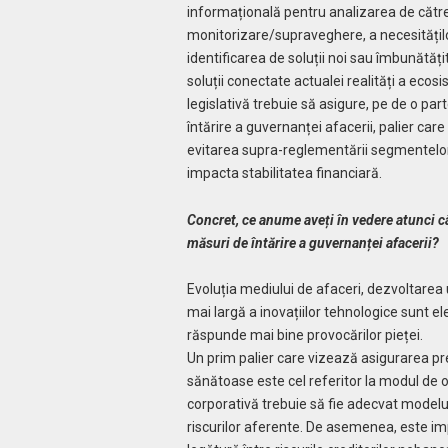
informațională pentru analizarea de către
monitorizare/supraveghere, a necesitățil
identificarea de soluții noi sau îmbu­nătăț
soluții conectate actualei realități a ecos
legislativă trebuie să asigure, pe de o part
întărire a guvernanței afacerii, palier care 
evitarea supra-reglementării segmentelor
impacta stabilitatea financiară.
Concret, ce anume aveți în vedere atunci cân
măsuri de întărire a guvernanței afacerii?
Evoluția mediului de afaceri, dezvoltarea 
mai largă a inovațiilor tehnologice sunt el
răspunde mai bine pro­vocărilor pieței.
Un prim palier care vizează asigurarea 
sănătoase este cel referitor la modul de o
corporativă trebuie să fie adecvat modelu
riscurilor aferente. De asemenea, este imp