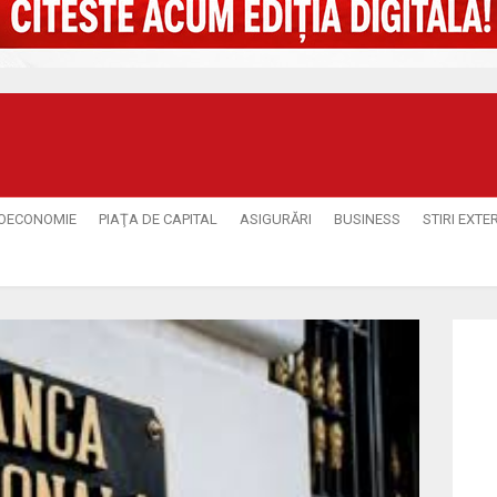
OECONOMIE
PIAŢA DE CAPITAL
ASIGURĂRI
BUSINESS
STIRI EXTE