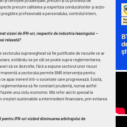
ari și cerințele prudențiale, precum și cu procesul de
ecte precum calitatea și exper­tiza conducătorilor și acțio­
 pregătire profe­sională a personalului, controlul intern,
at vizavi de IFN-uri, respectiv de industria leasingului –
ai relaxată?
e sectorului supravegheat să fie justificate de riscurile ce ar
anciare, evitându-se pe cât se poate supra-reglementarea.
eri să se dezvolte, fără a expune sectorul unor riscuri
rmanentă a sectorului permite BNR intervenția pentru
ri ce apar inerent într-o societate care progresează. Există,
ca regle­mentarea să fie constant prudentă, numai astfel
azele unui ciclu economic. Mă refer aici în special la
creș­teri sustenabile a intermedierii financiare, prin evitarea
 pentru IFN-uri vizând diminuarea arbitrajului de