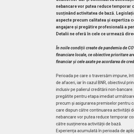
nebancare vor putea reduce temporar c
susținând activitatea de bază. Legislați
aspecte precum calitatea și expertiza c
angajare și pregătire profesională a per
Detalii ne oferă în cele ce urmează dire
În noile condiții create de pandemia de C
financiare locale, ce obiective prioritare 
financiar și cele axate pe acordarea de cr
Perioada pe care o traversăm impune, întra
de afaceri, iar în cazul BNR, obiectivul pri
inclusiv pe palierul creditării non-bancare.
pregătite pentru etapa imediat următoare
precum și asigurarea premiselor pentru ca i
care dispun către continuarea activității de 
nebancare vor putea reduce temporar cost
către susținerea activității de bază.
Experiența acumulată în perioada de aplic