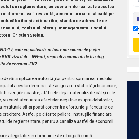
ostul de reglementare, cu economiile realizate acestea
a în domeniu va fi revizuită, accentul urmând să cadă pe
onducătorilor și acționarilor, standarde adecvate de
sonalului, controlul intern și managementul riscului.
ctorul Cristian Ștefan.
OVID-19, care impactează inclusiv mecanismele pieței
are BNR vizavi de IFN-uri, respectiv companii de leasing
edite de consum IFN?
devăr, implicarea autorităților pentru sprijinirea mediului
ncipal al acestui demers este asigurarea stabilității financiare,
 Intervențiile noastre, atât cele deja materializate cât și cele
, vizează atenuarea efectelor negative asupra debitorilor,
nstituțiile să-și poată concentra eforturile și fondurile de
creditare. Astfel, pe diferite paliere, instituțiile financiare
ul de reglementare, pentru a canaliza astfel de economii
are a legislației în domeniu este o bogată sursă