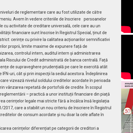
 niveluri de reglementare care au fost utilizate de către
domeniu. Avem în vedere criteriile de înscriere persoanelor
le cu activitate de creditare universală, cele care au un
tății financiare sunt înscrise în Registrul Special, ținut de
ict: cerințe cu privire la calitatea acționarilor semnificativi
urilor proprii, limite maxime de expunere față de
zarea, controlul intern, auditul intern și adminis­trarea
rala Riscului de Credit administrată de banca centrală. Față
ențe de supraveghere prudențială pe care le exercită atât
IFN-uri, cât şi prin inspecţii la sediul acestora. Îndeplinirea
l, care vizează nivelul soldului creditelor acordate în perioada
prin vânzarea repetată de portofolii de credite. În scopul
reglementării – practică a unor instituții financiare din piață
a cerințelor legale mai stricte fără a încălca însă legislația
017, care a stabilit un nou criteriu de înscriere în Registrul
 creditelor de consum acordate și nu doar la cele aflate în
licarea cerințelor diferențiat pe categorii de creditori a