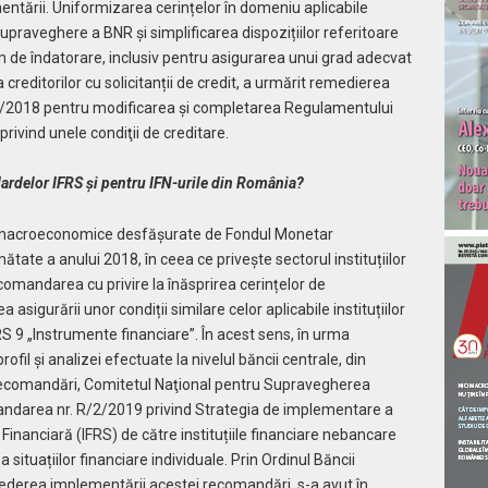
entării. Uniformizarea cerințelor în domeniu aplicabile
supraveghere a BNR și sim­plificarea dispozițiilor referitoare
 de îndatorare, inclusiv pentru asigurarea unui grad adecvat
 credi­torilor cu solicitanții de credit, a urmărit re­medierea
. 6/2018 pentru modificarea şi completarea Regulamentului
ivind unele condiţii de creditare.
ardelor IFRS și pentru IFN-urile din România?
ei macroeconomice desfășurate de Fondul Monetar
tate a anului 2018, în ceea ce privește sectorul instituțiilor
omandarea cu privire la înăsprirea cerințelor de
asigurării unor condiții similare celor aplicabile instituțiilor
 IFRS 9 „Instrumente financiare”. În acest sens, în urma
fil și analizei efectuate la nivelul băncii centrale, din
i recomandări, Comitetul Naţional pentru Supravegherea
darea nr. R/2/2019 privind Strategia de implementare a
inanciară (IFRS) de către instituțiile financiare nebancare
a situațiilor financiare individuale. Prin Ordinul Băncii
ederea implementării acestei reco­mandări, s-a avut în