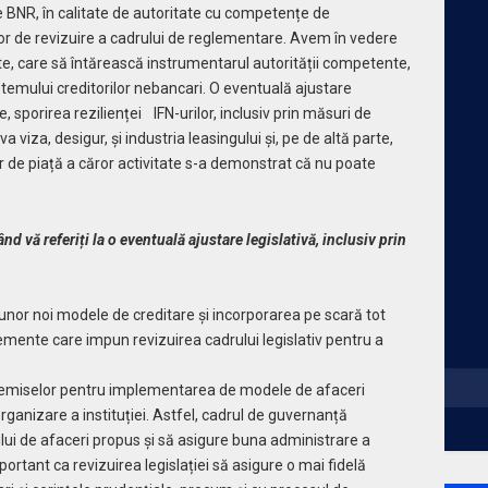
 BNR, în calitate de autoritate cu competențe de
or de revizuire a cadrului de reglementare. Avem în vedere
ite, care să întărească instrumentarul autorității competente,
istemului creditorilor nebancari. O eventuală ajustare
e, sporirea rezilienței IFN-urilor, inclusiv prin măsuri de
va viza, desigur, și industria leasingului și, pe de altă parte,
 de piață a căror activitate s-a demonstrat că nu poate
d vă referiți la o eventuală ajustare legislativă, inclusiv prin
unor noi modele de creditare și incorporarea pe scară tot
emente care impun revizuirea cadrului legis­lativ pentru a
premiselor pentru implementarea de modele de afaceri
rganizare a instituției. Astfel, cadrul de guvernanță
lui de afaceri propus și să asigure buna administrare a
ortant ca revizuirea legislației să asigure o mai fidelă