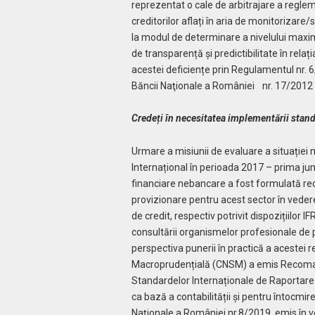
reprezentat o cale de arbitrajare a reglem
creditorilor aflați în aria de monitorizare/
la modul de determinare a nivelului maxim
de transparență și predictibilitate în relația
acestei deficiențe prin Regula­mentul nr
Băncii Naţionale a României nr. 17/2012 pr
Credeți în necesitatea implementării stand
Urmare a misiunii de evaluare a situați
Internațional în perioada 2017 – prima jumă
financiare nebancare a fost formulată rec
provizionare pentru acest sector în vederea 
de credit, respectiv potrivit dis­pozițiilor
consultării organismelor profesionale de pro
perspectiva punerii în practică a aceste
Macroprudențială (CNSM) a emis Recoman
Standardelor Internaționale de Raportare F
ca bază a contabilității și pentru întocmire
Naționale a României nr.8/2019, emis în v