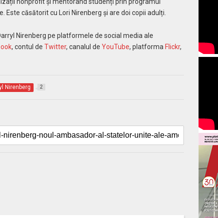
nizații nonprofit și mentorând studenți prin programul
. Este căsătorit cu Lori Nirenberg și are doi copii adulți.
arryl Nirenberg pe platformele de social media ale
book
, contul de
Twitter
, canalul de
YouTube
, platforma
Flickr
,
yl Nirenberg
2