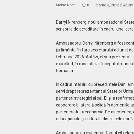
Moise Norel
0
martie 3, 2026 5:45 pm
Darryl Nirenberg, noul ambasador al Statel
scrisorile de acreditare în cadrul unei cer
Ambasadorul Darryl Nirenberg a fost con
jurământul în fața secretarului adjunct d
februarie 2026. Astăzi, el și-a prezentat 
marcând, în mod oficial, începutul mandat
România.
În cadrul întâlnirii cu președintele Dan,
servi drept reprezentant al Statelor Unite a
parteneri strategici ai săi. El și-a reafir
cooperare bilaterală solidă în domeniile apăr
parteneriatului economic. De asemenea, a 
educaționale și culturale dintre cele două 
Ambasadorul a evidențiat faptul că relaț