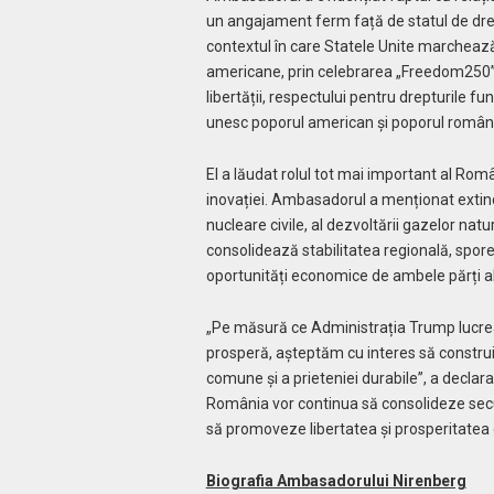
un angajament ferm față de statul de drept
contextul în care Statele Unite marcheaz
americane, prin celebrarea „Freedom250”,
libertății, respectului pentru drepturile fu
unesc poporul american și poporul român
El a lăudat rolul tot mai important al Român
inovației. Ambasadorul a menționat extin
nucleare civile, al dezvoltării gazelor nat
consolidează stabilitatea regională, spo
oportunități economice de ambele părți ale
„Pe măsură ce Administrația Trump lucrea
prosperă, așteptăm cu interes să construi
comune și a prieteniei durabile”, a declar
România vor continua să consolideze secu
să promoveze libertatea și prosperitatea 
Biografia Ambasadorului Nirenberg