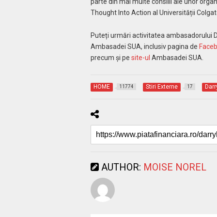
parte din mai multe consilii ale unor orga
Thought Into Action al Universității Colgate
Puteți urmări activitatea ambasadorului D
Ambasadei SUA, inclusiv pagina de
Face
precum și pe
site-ul
Ambasadei SUA.
HOME
Stiri Externe
Darr
11774
17
AUTHOR:
MOISE NOREL