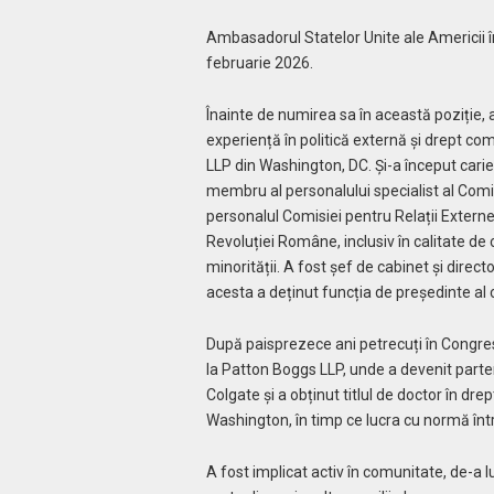
Ambasadorul Statelor Unite ale Americii î
februarie 2026.
Înainte de numirea sa în această poziție,
experiență în politică externă și drept com
LLP din Washington, DC. Și-a început carier
membru al personalului specialist al Comisi
personalul Comisiei pentru Relații Externe 
Revoluției Române, inclusiv în calitate de co
minorității. A fost șef de cabinet și direct
acesta a deținut funcția de președinte al 
După paisprezece ani petrecuți în Congres
la Patton Boggs LLP, unde a devenit parten
Colgate și a obținut titlul de doctor în dre
Washington, în timp ce lucra cu normă înt
A fost implicat activ în comunitate, de-a 