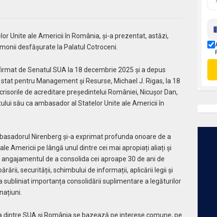
or Unite ale Americii în România, și-a prezentat, astăzi,
emonii desfășurate la Palatul Cotroceni.
firmat de Senatul SUA la 18 decembrie 2025 și a depus
e stat pentru Management și Resurse, Michael J. Rigas, la 18
scrisorile de acreditare președintelui României, Nicușor Dan,
ului său ca ambasador al Statelor Unite ale Americii în
 ambasadorul Nirenberg și-a exprimat profunda onoare de a
le Americii pe lângă unul dintre cei mai apropiați aliați și
mat angajamentul de a consolida cei aproape 30 de ani de
ării, securității, schimbului de informații, aplicării legii și
subliniat importanța consolidării suplimentare a legăturilor
națiuni.
ia dintre SUA și România se bazează pe interese comune, pe