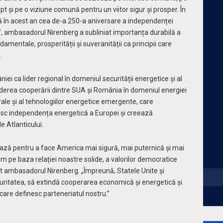
 și pe o viziune comună pentru un viitor sigur și prosper. În
ă în acest an cea de-a 250-a aniversare a independenței
 ambasadorul Nirenberg a subliniat importanța durabilă a
ndamentale, prosperității și suveranității ca principii care
.
iei ca lider regional în domeniul securității energetice și al
derea cooperării dintre SUA și România în domeniul energiei
urale și al tehnologiilor energetice emergente, care
resc independența energetică a Europei și creează
 Atlanticului.
ză pentru a face America mai sigură, mai puternică și mai
m pe baza relației noastre solide, a valorilor democratice
at ambasadorul Nirenberg. „Împreună, Statele Unite și
ritatea, să extindă cooperarea economică și energetică și
care definesc parteneriatul nostru.”