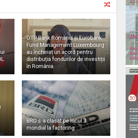
OTP Bank România şi Eurobank
Fund Management Luxembourg
ui
au încheiat un acord pentru
OL
distribuția fondurilor de investiții
în România
s
BRD s-a clasat pe locul 3
mondial la factoring