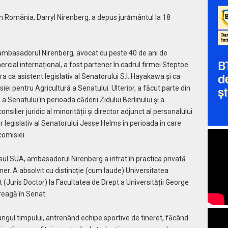
n România, Darryl Nirenberg, a depus jurământul la 18
 ambasadorul Nirenberg, avocat cu peste 40 de ani de
ercial internațional, a fost partener în cadrul firmei Steptoe
a ca asistent legislativ al Senatorului S.I. Hayakawa și ca
ei pentru Agricultură a Senatului. Ulterior, a făcut parte din
a Senatului în perioada căderii Zidului Berlinului și a
nsilier juridic al minorității și director adjunct al personalului
or legislativ al Senatorului Jesse Helms în perioada în care
comisiei.
ul SUA, ambasadorul Nirenberg a intrat în practica privată
er. A absolvit cu distincție (cum laude) Universitatea
pt (Juris Doctor) la Facultatea de Drept a Universității George
reagă în Senat.
lungul timpului, antrenând echipe sportive de tineret, făcând