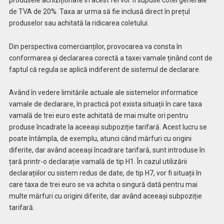
de TVA de 20%. Taxa ar urma să fie inclusă direct în prețul
produselor sau achitată la ridicarea coletului.
Din perspectiva comercianților, provocarea va consta în
conformarea și declararea corectă a taxei vamale ținând cont de
faptul că regula se aplică indiferent de sistemul de declarare.
Având în vedere limitările actuale ale sistemelor informatice
vamale de declarare, în practică pot exista situații în care taxa
vamală de trei euro este achitată de mai multe ori pentru
produse încadrate la aceeași subpoziție tarifară. Acest lucru se
poate întâmpla, de exemplu, atunci când mărfuri cu origini
diferite, dar având aceeași încadrare tarifară, sunt introduse în
țară printr-o declarație vamală de tip H1. În cazul utilizării
declarațiilor cu sistem redus de date, de tip H7, vor fi situații în
care taxa de trei euro se va achita o singură dată pentru mai
multe mărfuri cu origini diferite, dar având aceeași subpoziție
tarifară.