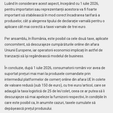
Luând în considerare acest aspect, începând cu 1 iulie 2026,
pentru importatori sau reprezentanții acestora va fi foarte
important să stabilească în mod corect încadrarea tarifară a
produselor, cât și alegerea tipului de declarație vamală pentru o
aplicare cât mai corectă a taxei vamale de trei euro.
Per ansamblu, în România, este posibil ca cele două taxe, aplicate
concomitent, să descurajeze cumpărăturile online din afara
Uniunii Europene, iar operatorii economici implicați în astfel de
tranzacții să își regândească modelul de business.
În concluzie, după 1 iulie 2026, consumatorii români vor avea de
suportat prețuri mai mari la produsele comandate prin
intermediul platformelor de comerț online din afara UE în colete
de valoare redusă (sub 150 de euro), cu trei euro/articol, care se
adaugă la taxa logistică de 25 de lei/colet, ceea ce ar putea să îi
descurajeze să mai apeleze la furnizorii respectivi, în condițiile în
care este posibil ca, în anumite cazuri, taxele cumulate să
depășească prețul produsului.