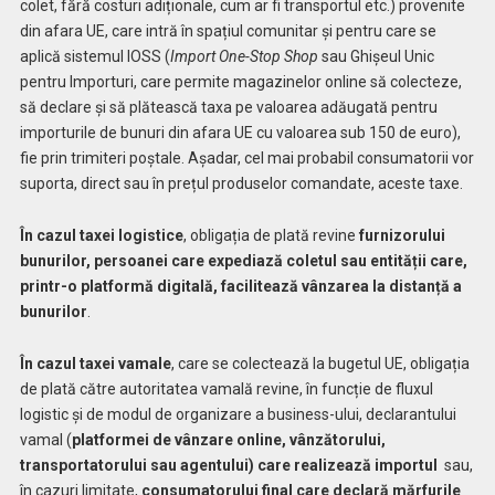
colet, fără costuri adiționale, cum ar fi transportul etc.) provenite
din afara UE, care intră în spațiul comunitar și pentru care se
aplică sistemul IOSS (
Import One-Stop Shop
sau Ghișeul Unic
pentru Importuri, care permite magazinelor online să colecteze,
să declare și să plătească taxa pe valoarea adăugată pentru
importurile de bunuri din afara UE cu valoarea sub 150 de euro),
fie prin trimiteri poștale. Așadar, cel mai probabil consumatorii vor
suporta, direct sau în prețul produselor comandate, aceste taxe.
În cazul taxei logistice
, obligația de plată revine
furnizorului
bunurilor, persoanei care expediază coletul sau entității care,
printr-o platformă digitală, facilitează vânzarea la distanță a
bunurilor
.
În cazul taxei vamale
, care se colectează la bugetul UE, obligația
de plată către autoritatea vamală revine, în funcție de fluxul
logistic și de modul de organizare a business-ului, declarantului
vamal (
platformei de vânzare online, vânzătorului,
transportatorului sau agentului) care realizează importul
sau,
în cazuri limitate,
consumatorului final care declară mărfurile