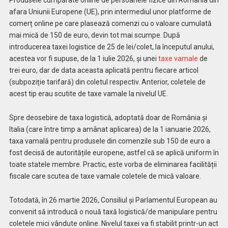
Produsele cumpărate online de persoanele fizice din România din
afara Uniunii Europene (UE), prin intermediul unor platforme de
comerț online pe care plasează comenzi cu o valoare cumulată
mai mică de 150 de euro, devin tot mai scumpe. După
introducerea taxei logistice de 25 de lei/colet, la începutul anului,
acestea vor fi supuse, de la 1 iulie 2026, și unei
taxe vamale
de
trei euro, dar de data aceasta aplicată pentru fiecare articol
(subpoziție tarifară) din coletul respectiv. Anterior, coletele de
acest tip erau scutite de taxe vamale la nivelul UE.
Spre deosebire de taxa logistică, adoptată doar de România și
Italia (care între timp a amânat aplicarea) de la 1 ianuarie 2026,
taxa vamală pentru produsele din comenzile sub 150 de euro a
fost decisă de autoritățile europene, astfel că se aplică uniform în
toate statele membre. Practic, este vorba de eliminarea facilității
fiscale care scutea de taxe vamale coletele de mică valoare.
Totodată, în 26 martie 2026, Consiliul și Parlamentul European au
convenit să introducă o nouă taxă logistică/de manipulare pentru
coletele mici vândute online. Nivelul taxei va fi stabilit printr-un act