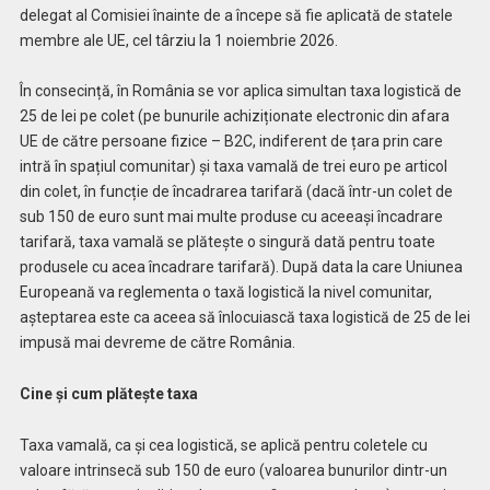
delegat al Comisiei înainte de a începe să fie aplicată de statele
membre ale UE, cel târziu la 1 noiembrie 2026.
În consecință, în România se vor aplica simultan taxa logistică de
25 de lei pe colet (pe bunurile achiziționate electronic din afara
UE de către persoane fizice – B2C, indiferent de țara prin care
intră în spațiul comunitar) și taxa vamală de trei euro pe articol
din colet, în funcție de încadrarea tarifară (dacă într-un colet de
sub 150 de euro sunt mai multe produse cu aceeași încadrare
tarifară, taxa vamală se plătește o singură dată pentru toate
produsele cu acea încadrare tarifară). După data la care Uniunea
Europeană va reglementa o taxă logistică la nivel comunitar,
așteptarea este ca aceea să înlocuiască taxa logistică de 25 de lei
impusă mai devreme de către România.
Cine și cum plătește taxa
Taxa vamală, ca și cea logistică, se aplică pentru coletele cu
valoare intrinsecă sub 150 de euro (valoarea bunurilor dintr-un