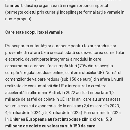
la import
, dacă își organizează în regim propriu importul
(primește coletul prin curier și îndeplinește formalitățile vamale în
nume propriu).
Care este scopul taxei vamale
Preocuparea autorităților europene pentru taxare produselor
provenite din afara UE a crescut odată cu dezvoltarea comerțului
electronic, devenit parte integrantă a modului în care
consumatorii europeni fac cumpărături (70% dintre aceștia
cumpără regulat produse online, conform studiilor UE). Numărul
comenzilor de valoare redusă (sub 150 de euro) din afara Uniunii
realizate de consumatorii din UE a înregistrat o creștere
accelerată în ultimii ani. Astfel, în 2022 au fost importate 1,2
miliarde de astfel de colete în UE, iar în anii care au urmat acest
volum a crescut exponențial de la an la an (2,4 miliarde în 2023,
4,6 miliarde în 2024 și 5,8 miliarde în 2025). Prin urmare, în 2025,
în Uniunea Europeană au fost introduse zilnic circa 15,8
milioane de colete cu valoarea sub 150 de euro.