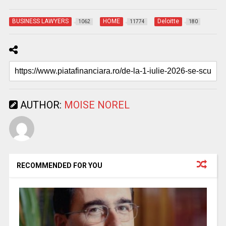
BUSINESS LAWYERS
HOME
Deloitte
1062
11774
180
AUTHOR:
MOISE NOREL
RECOMMENDED FOR YOU