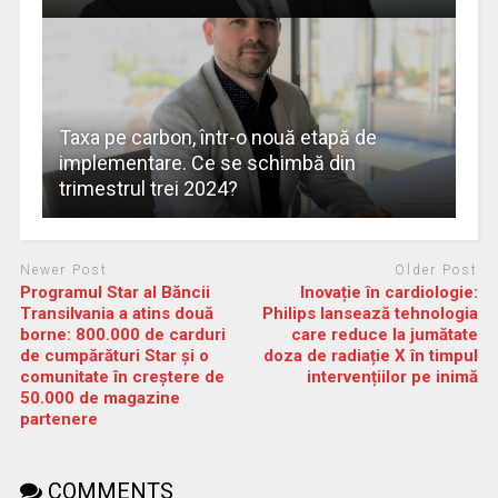
Taxa pe carbon, într-o nouă etapă de
implementare. Ce se schimbă din
trimestrul trei 2024?
Newer Post
Older Post
Programul Star al Băncii
Inovație în cardiologie:
Transilvania a atins două
Philips lansează tehnologia
borne: 800.000 de carduri
care reduce la jumătate
de cumpărături Star și o
doza de radiație X în timpul
comunitate în creștere de
intervențiilor pe inimă
50.000 de magazine
partenere
COMMENTS