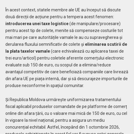
În acest context, statele membre ale UE au început să discute
două direcții de acțiune pentru a tempera acest fenomen:
introducerea unei taxe logistice
(de manipulare/procesare)
pentru acest tip de colete, menite să compenseze costurile tot
mai mari pe care autoritățile vamale le au cu supravegherea și
derularea fluxului semnificativ de colete și
eliminarea scutirii de
la plata taxelor vamale
(care echivalează cu aplicarea taxei de
trei euro/articol) pentru coletele aferente comerțului electronic
evaluate sub 150 de euro, cu scopul de a elimina/reduce
avantajul competitiv de care beneficiază companiile care livrează
din afara UE pe piața internă, dar și să descurajeze importurile de
produse neconforme în spațiul comunitar.
Și Republica Moldova urmărește uniformizarea tratamentului
fiscal aplicabil produselor comandate de pe platforme de comerț
online din afara țării, cu o valoare mai mică de 150 de euro, cu cel
în vigoare la nivel național, pentru a asigura un mediu
concurențial echitabil. Astfel, începând din 1 octombrie 2026,
produsele achiziționate în acest fel vor fi supuse cotei generale