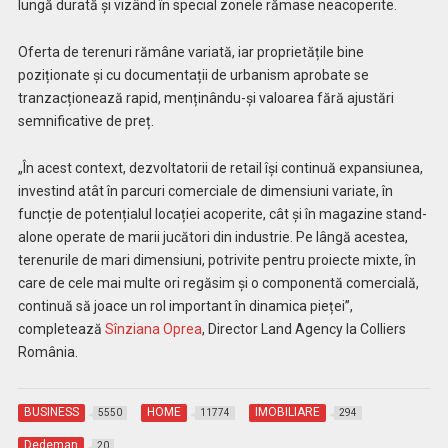
lungă durată și vizând în special zonele rămase neacoperite.
Oferta de terenuri rămâne variată, iar proprietățile bine
poziționate și cu documentații de urbanism aprobate se
tranzacționează rapid, menținându-și valoarea fără ajustări
semnificative de preț.
„În acest context, dezvoltatorii de retail își continuă expansiunea,
investind atât în parcuri comerciale de dimensiuni variate, în
funcție de potențialul locației acoperite, cât și în magazine stand-
alone operate de marii jucători din industrie. Pe lângă acestea,
terenurile de mari dimensiuni, potrivite pentru proiecte mixte, în
care de cele mai multe ori regăsim și o componentă comercială,
continuă să joace un rol important în dinamica pieței”,
completează
Sînziana Oprea
, Director Land Agency la Colliers
România.
BUSINESS
HOME
IMOBILIARE
5550
11774
294
Dedeman
20