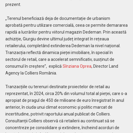
prezent.
„Terenul beneficiază deja de documentație de urbanism
aprobată pentru utilizare comercială, ceea ce permite demararea
rapidă a lucrărilor pentru viitorul magazin Dedeman. Prin această
achiziție, Giurgiu devine ultimul județ integrat în rețeaua
retailerului, completând extinderea Dedeman la nivel național.
Tranzacția reflectă dinamica pieței imobiliare, în special în
sectorul de retail, care a accelerat semnificativ, susținut de
consumul în creștere”, explică
Sînziana Oprea
, Director Land
Agency la Colliers România.
Tranzacțiile cu terenuri destinate proiectelor de retail au
reprezentat, în 2024, circa 20% din volumul total al pieței, care s-a
apropiat de pragul de 450 de milioane de euro înregistrat în anul
anterior, în ciuda unui climat economic și politic marcat de
incertitudine, potrivit raportului anual publicat de Colliers.
Consultanții Colliers observă că retailerii au continuat să se
concentreze pe consolidare și extindere, încheind acorduri de