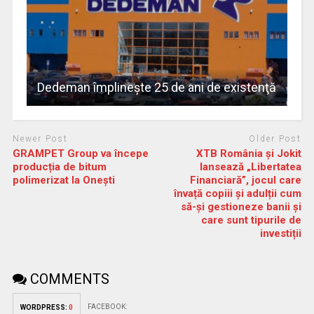
Dedeman împlineşte 25 de ani de existenţă
Newer Post
Older Post
GRAMPET Group va începe
XTB România și Jokit
producția de bitum
lansează „Libertatea
polimerizat la Onești
Financiară”, jocul care
învață copiii și adulții cum
să-și gestioneze banii și
care sunt tipurile de
investiții
COMMENTS
FACEBOOK:
WORDPRESS:
0