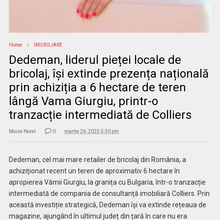
Home
IMOBILIARE
Dedeman, liderul pieței locale de
bricolaj, își extinde prezența națională
prin achiziția a 6 hectare de teren
lângă Vama Giurgiu, printr-o
tranzacție intermediată de Colliers
Moise Norel
0
martie 26, 2025 5:30 pm
Dedeman, cel mai mare retailer de bricolaj din România, a
achiziționat recent un teren de aproximativ 6 hectare în
apropierea Vămii Giurgiu, la granița cu Bulgaria, într-o tranzacție
intermediată de compania de consultanță imobiliară Colliers. Prin
această investiție strategică, Dedeman își va extinde rețeaua de
magazine, ajungând în ultimul județ din țară în care nu era