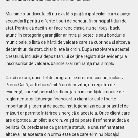
Mai bine s-ar discuta că nu există o piaţă a ipotecilor, cum e piaţa
secundară pentru diferite tipuri de bonduri, în principal titluri de
stat. Pentru că dacă s-ar face repo clasic, nu sell/buy- back,
atunci în categoria garanţiilor ar intra şi ipotecile sau bondurile
municipale, o listă de hârtii de valoare care să cuprindă şi altceva
decât titluri de stat, chiar bilete la ordin. După rezolvarea acestei
chestiuni, inclusiv a depozitarului ce ţine registrul de evidenţă a
înscrisurilor de valoare, băncile s-ar refinanţa mai simplu.
Ca să rezum, orice fel de program ce emite înscrisuri, inclusiv
Prima Casă, ar trebui să aibă un depozitar, un registru de
evidenţă, care să permită refinanţarea în condiţiile impuse de
reglementator. Educaţia financiară a clienţilor este foarte
importantă şi tocmai de aceea instituţionalizarea unor astfel de
măsuri ar permite întărirea sinergică a acesteia. Orice client care
are o ipotecă, un bilet la ordin, va şti că poate fi refinanţat dacă e
pe listă. Cu precizarea că garanţia statului e una, refinanţarea
altceva, iar aceasta din urmă este cea care elimină blocajul