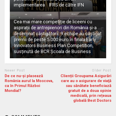
implementarea IFRS de către IFN
Cea mai mare competiție de liceeni cu
aspirații de antreprenori din România și-a
desemnat câștigătorii: 9 echipe au câștigat
premii de peste 5.000 euro în finala Early
Innovators Business Plan Competition,
susținută de BCR Școala de Business
Newer Post
Older Post
De ce nu-şi plasează
Clienții Groupama Asigurări
România aurul la Moscova,
care au o asigurare de viaţă
ca în Primul Război
sau sănătate beneficiază
Mondial?
gratuit de a doua opinie
medicală, prin rețeaua
globală Best Doctors