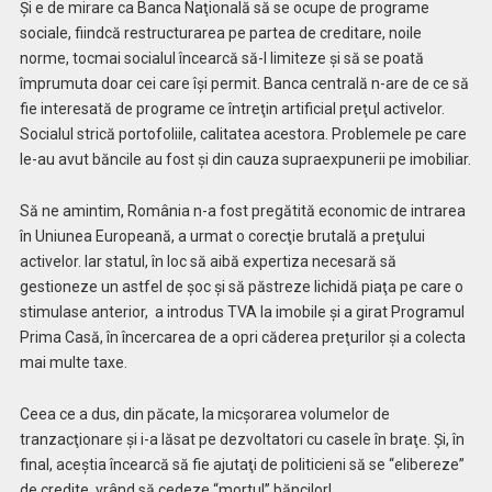
Şi e de mirare ca Banca Naţională să se ocupe de programe
sociale, fiindcă restructurarea pe partea de creditare, noile
norme, tocmai socialul încearcă să-l limiteze şi să se poată
împrumuta doar cei care îşi permit. Banca centrală n-are de ce să
fie interesată de programe ce întreţin artificial preţul activelor.
Socialul strică portofoliile, calitatea acestora. Problemele pe care
le-au avut băncile au fost şi din cauza supraexpunerii pe imobiliar.
Să ne amintim, România n-a fost pregătită economic de intrarea
în Uniunea Europeană, a urmat o corecţie brutală a preţului
activelor. Iar statul, în loc să aibă expertiza necesară să
gestioneze un astfel de şoc şi să păstreze lichidă piaţa pe care o
stimulase anterior, a introdus TVA la imobile şi a girat Programul
Prima Casă, în încercarea de a opri căderea preţurilor şi a colecta
mai multe taxe.
Ceea ce a dus, din păcate, la micşorarea volumelor de
tranzacţionare şi i-a lăsat pe dezvoltatori cu casele în braţe. Şi, în
final, aceştia încearcă să fie ajutaţi de politicieni să se “elibereze”
de credite, vrând să cedeze “mortul” băncilor!