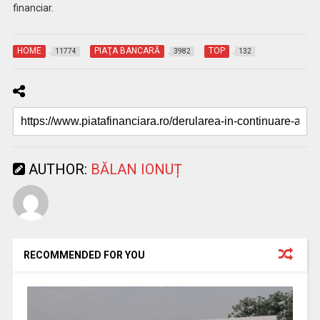
financiar.
HOME
PIAŢA BANCARĂ
TOP
11774
3982
132
AUTHOR:
BĂLAN IONUȚ
RECOMMENDED FOR YOU