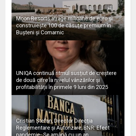
Moon Resorts atrage milioane de euro și
construiește 100 de căsuțe premium în
Bușteni și Comarnic
UNIQA continuă ritmul susțiut de creștere
de două cifre la nivelul vânzărilor și
profitabilității în primele 9 luni din 2025
Cristian Ștefan, Director Direcția
Reglementare și Autorizare, BNR: Efect
pandemie- Se amână cu un an