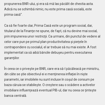
propunerea BNR-ului, şi era să mă las păcălit de chestia asta.
Adică nu se schimbă nimic, nu este prima casă socială, este
prima casă”.
Ca să fie foarte clar, Prima Casă este un program social, dar,
titularul de la Finanţe ne spune, de fapt, că nu devine mai social,
prin impunerea unor restricţii. Ca urmare, din punctul de vedere al
celor care pun pe primul plan productivitatea şi pieţele în
contrapondere cu socialul, el ar trebuie să nu mai existe. A fost
implementat ca să aibă băncile debuşeu pentru executarea
garanţiilor.
În ceea ce o priveşte pe BNR, care era să-l păcăleacă pe ministru,
din câte se ştie obiectivul ei e menţinerea inflaţiei în nişte
parametri, iar imobilele nu sunt incluse în coşul de consum pe
baza căruia se stabileşte. O creştere sau o scădere a activelor
imobiliare influenţează eventual PIB-ul, dar nu ceea ce ţinteşte
banca centrală.